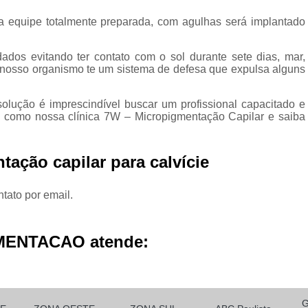
Micropigmentação Cabelo H
 equipe totalmente preparada, com agulhas será implantado
Micropigmentação Ca
Micropigmentação Capilar Cabelo 
ados evitando ter contato com o sol durante sete dias, mar,
, nosso organismo te um sistema de defesa que expulsa alguns
Micropigmentação Capilar Femin
Micropigmentação Capilar Fio 
olução é imprescindível buscar um profissional capacitado e
to como nossa clínica 7W – Micropigmentação Capilar e saiba
Micropigmentação de Ca
Micropigmentação de Cabelo M
ação capilar para calvície
Micropigmentação Fio a Fio Ca
Micropigmentação no Cabelo
tato por email.
Micro Pigmentação Barba Dia
MENTACAO atende:
Micropigmentação
Micropigmentação de 
Micropigmentação de Barba São Ca