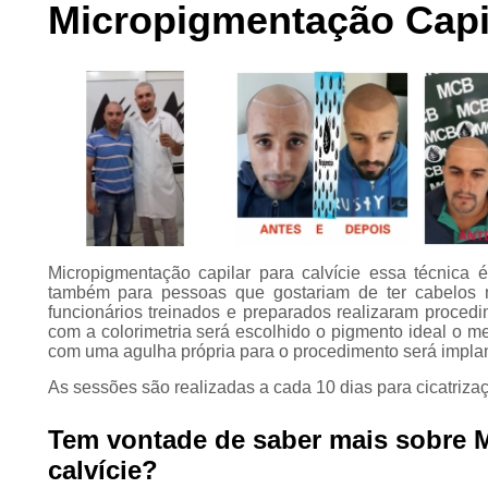
Micropigmentação Capil
Preenchimento
capilar
Tratamento para
calvície
Micropigmentação capilar para calvície essa técnica
também para pessoas que gostariam de ter cabelos 
funcionários treinados e preparados realizaram proced
com a colorimetria será escolhido o pigmento ideal o m
com uma agulha própria para o procedimento será implan
As sessões são realizadas a cada 10 dias para cicatriz
Tem vontade de saber mais sobre M
calvície?