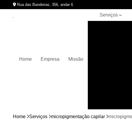
Rua das Bandeiras, 356, andar 6
Serviços
Clínicas de
pigmentação
capilar
Cursos de
micropigmentação
Home
Empresa
Missão
Micropigmentação
capilar
Micropigmentação
de cabelos
Micropigmentação
em barbas
Nano
micropigmentação
Home
Serviços
micropigmentação capilar
micropigmen
Pigmentação
capilares