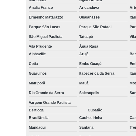
Anália Franco
Aricanduva
Art
Ermelino Matarazzo
Guaianases
Ita
Parque São Lucas
Parque São Rafael
Par
São Miguel Paulista
Tatuapé
Vil
Vila Prudente
Água Rasa
Alphaville
Arujá
Bar
Cotia
Embu Guaçú
Emb
Guarulhos
Itapecerica da Serra
Ita
Mairiporã
Mauá
Mog
Rio Grande da Serra
Salesópolis
San
Vargem Grande Paulista
Bertioga
Cubatão
Brasilândia
Cachoeirinha
Cas
Mandaqui
Santana
Tr