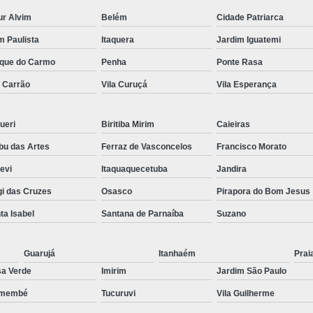
ur Alvim
Belém
Cidade Patriarca
Preenchimento Capilar Centr
im Paulista
Itaquera
Jardim Iguatemi
Preenchimento Capilar com Micropig
que do Carmo
Penha
Ponte Rasa
Preenchimento Capilar em H
a Carrão
Vila Curuçá
Vila Esperança
Preenchimento Capilar Fem
Preenchimento Capilar na T
ueri
Biritiba Mirim
Caieiras
Preenchimento Capilar par
u das Artes
Ferraz de Vasconcelos
Francisco Morato
Tratamento de Calvície F
pevi
Itaquaquecetuba
Jandira
Tratamento para a Calvície
T
i das Cruzes
Osasco
Pirapora do Bom Jesus
Tratamento para a Calvície Feminin
ta Isabel
Santana de Parnaíba
Suzano
Tratamento para Calvície com Pi
Guarujá
Itanhaém
Prai
Tratamento para Calvície 
a Verde
Imirim
Jardim São Paulo
emembé
Tucuruvi
Vila Guilherme