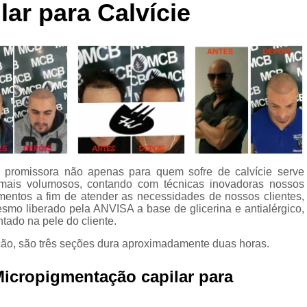
ar para Calvície
Curso de Micropigmentaç
Curso de Micropigmenta
Curso de Micropigmentação Santo A
Curso Micropigmen
Curso Presencial
Cursos de Micropigmen
Cursos de Micropigmentação de Capi
 é promissora não apenas para quem sofre de calvície serve
Micropigmentação Capilar com 
mais volumosos, contando com técnicas inovadoras nossos
Micropigmentação Capilar em E
imentos a fim de atender as necessidades de nossos clientes,
esmo liberado pela ANVISA a base de glicerina e antialérgico,
Micropigmentação Capilar Fem
tado na pele do cliente.
Micropigmentação Capilar nas En
ação, são três seções dura aproximadamente duas horas.
Micropigmentação Capilar para En
icropigmentação capilar para
Micropigmentação Cabel