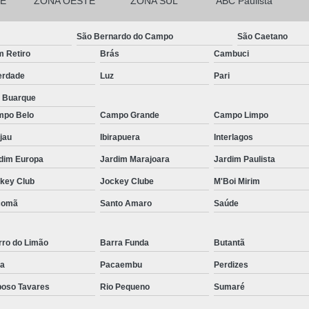
E
ZONA OESTE
ZONA SUL
ABC Paulista
Micropigmentação Fio a Fio Barba San
Micropigmentação na Barba ABC Paul
São Bernardo do Campo
São Caetano
Nano Micro Capilar São Bernardo do
 Retiro
Brás
Cambuci
Nano Micropigmentação de Barba 
erdade
Luz
Pari
Nano Pigmentação Cabelo Rio Grande 
a Buarque
po Belo
Campo Grande
Campo Limpo
Nano Pigmentaçã
jau
Ibirapuera
Interlagos
Nano Pigment
dim Europa
Jardim Marajoara
Jardim Paulista
Nano Pigmentaçã
key Club
Jockey Clube
M'Boi Mirim
Nano Pigmentação no Cab
comã
Santo Amaro
Saúde
Pigmentação Capilar 3d
Pigmentaç
Pigmentação Capilar em E
rro do Limão
Barra Funda
Butantã
Pigmentação Capilar Mascu
a
Pacaembu
Perdizes
Pigmentação de Cabelo Mas
oso Tavares
Rio Pequeno
Sumaré
Pigmentação na Care