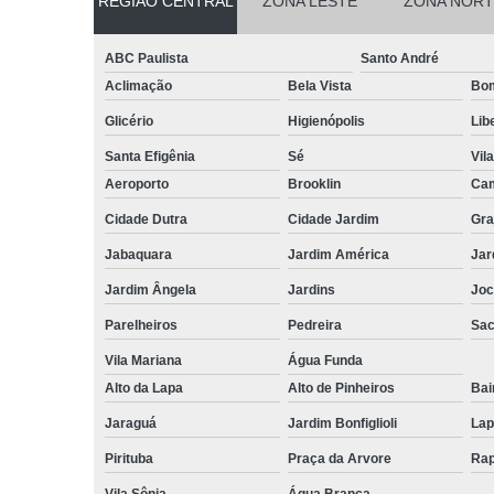
REGIÃO CENTRAL
ZONA LESTE
ZONA NORT
ABC Paulista
Santo André
Aclimação
Bela Vista
Bom
Glicério
Higienópolis
Lib
Santa Efigênia
Sé
Vil
Aeroporto
Brooklin
Cam
Cidade Dutra
Cidade Jardim
Gra
Jabaquara
Jardim América
Jar
Jardim Ângela
Jardins
Joc
Parelheiros
Pedreira
Sa
Vila Mariana
Água Funda
Alto da Lapa
Alto de Pinheiros
Bai
Jaraguá
Jardim Bonfiglioli
Lap
Pirituba
Praça da Arvore
Rap
Vila Sônia
Água Branca