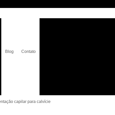
Clínica de Micropigmentaç
Clínica de Micropigmentação C
Clínica de Pigmentação Capilar De
Clínica de Pi
Blog
Contato
Clínica de Pi
Clínica de Pigmentação de Cabelo Ma
Clínica de Pigmentação na Care
Curso de Micr
Curso de Micropigm
Curso de Micropigme
tação capilar para calvície
Curso de Micropi