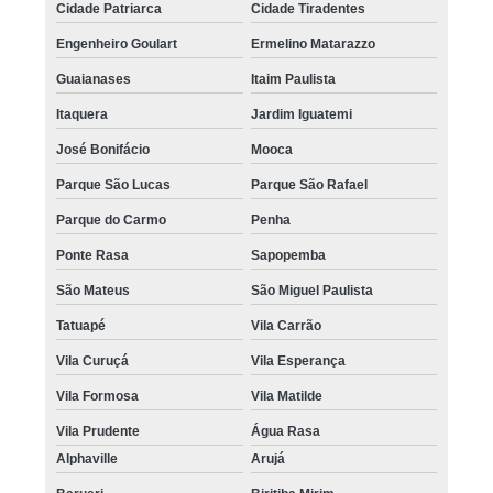
pigmentação de couro cabeludo Santana
Cidade Patriarca
Cidade Tiradentes
quanto custa pigmentação capilar em entradas Itaquera
Engenheiro Goulart
Ermelino Matarazzo
pigmentação capilar em entradas Glicério
Guaianases
Itaim Paulista
Itaquera
Jardim Iguatemi
pigmentação capilar feminina preço Raposo Tavares
José Bonifácio
Mooca
onde encontro pigmentação capilar feminina Zona Norte
Parque São Lucas
Parque São Rafael
pigmentação capilar definitiva preço Capão Redondo
Parque do Carmo
Penha
pigmentação capilar feminina preço Morumbi
Ponte Rasa
Sapopemba
onde encontro pigmentação de cabelo masculino Parque São Rafael
São Mateus
São Miguel Paulista
pigmentação capilar em 3d valor Cachoeirinha
Tatuapé
Vila Carrão
onde encontro pigmentação capilar masculina Santa Isabel
Vila Curuçá
Vila Esperança
pigmentação capilar para homens preço Freguesia do Ó
Vila Formosa
Vila Matilde
pigmentação capilar em entradas preço Vila Gustavo
Vila Prudente
Água Rasa
onde encontro pigmentação capilar em 3d Vila Curuçá
Alphaville
Arujá
pigmentação no couro cabeludo valor Consolação