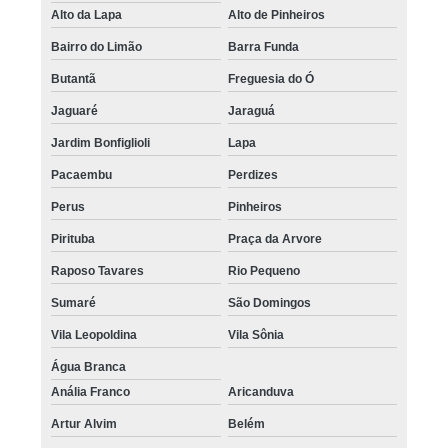
pigmentação capilar definitiva Rio Pequeno
Alto da Lapa
Alto de Pinheiros
pigmentação capilar Glicério
Bairro do Limão
Barra Funda
pigmentação capilar em 3d preço Santos
Butantã
Freguesia do Ó
Jaguaré
Jaraguá
onde encontro pigmentação capilar feminina Brooklin
Jardim Bonfiglioli
Lapa
onde encontro pigmentação capilar para homens Itanhaém
Pacaembu
Perdizes
onde encontro pigmentação na careca Salesópolis
Perus
Pinheiros
quanto custa pigmentação capilar Carapicuíba
Pirituba
Praça da Arvore
pigmentação capilar 3d preço Rio Pequeno
Raposo Tavares
Rio Pequeno
pigmentação no couro cabeludo Juquitiba
Sumaré
São Domingos
quanto custa pigmentação capilar para homens Poá
Vila Leopoldina
Vila Sônia
pigmentação capilar masculina preço Itaim Paulista
Água Branca
pigmentação capilar masculina valor Pirituba
Anália Franco
Aricanduva
pigmentação capilar 3d Vila Curuçá
Artur Alvim
Belém