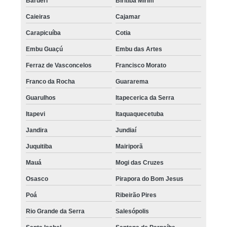
Barueri
Biritiba Mirim
pigmentação de couro cabeludo preço Sumaré
Caieiras
Cajamar
Carapicuíba
Cotia
pigmentação capilar 3d valor Jardins
Embu Guaçú
Embu das Artes
pigmentação capilar para homens Rio Pequeno
Ferraz de Vasconcelos
Francisco Morato
onde encontro pigmentação de couro cabeludo Vila Andrade
Franco da Rocha
Guararema
pigmentação capilar em entradas valor Alto de Pinheiros
Guarulhos
Itapecerica da Serra
pigmentação de cabelo masculino Mogi das Cruzes
Itapevi
Itaquaquecetuba
pigmentação de cabelo masculino Vila Medeiros
Jandira
Jundiaí
pigmentação na careca valor Pacaembu
Juquitiba
Mairiporã
quanto custa pigmentação capilar em 3d Barueri
Mauá
Mogi das Cruzes
pigmentação capilar masculina valor Franco da Rocha
Osasco
Pirapora do Bom Jesus
pigmentação capilar feminina São Bernardo do Campo
Poá
Ribeirão Pires
pigmentação no couro cabeludo Parque São Rafael
Rio Grande da Serra
Salesópolis
pigmentação capilar masculina preço Raposo Tavares