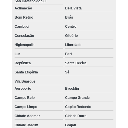
São Caetano do Sul
onde encontro pigmentação capilar definitiva Ipiranga
Aclimação
Bela Vista
pigmentação no couro cabeludo preço Butantã
Bom Retiro
Brás
pigmentação no couro cabeludo preço Parque São Rafael
Cambuci
Centro
pigmentação capilar feminina valor Grajau
Consolação
Glicério
Higienópolis
Liberdade
onde encontro pigmentação capilar 3d Mairiporã
Luz
Pari
quanto custa pigmentação de couro cabeludo Jaguaré
República
Santa Cecília
pigmentação capilar para homens valor Suzano
Santa Efigênia
Sé
quanto custa pigmentação no couro cabeludo Itapevi
Vila Buarque
pigmentação capilar em entradas Cajamar
Aeroporto
Brooklin
pigmentação capilar definitiva valor Caieiras
Campo Belo
Campo Grande
pigmentação capilar valor Barra Funda
Campo Limpo
Capão Redondo
pigmentação capilar em 3d Mauá
Cidade Ademar
Cidade Dutra
pigmentação capilar em 3d valor Jandira
Cidade Jardim
Grajau