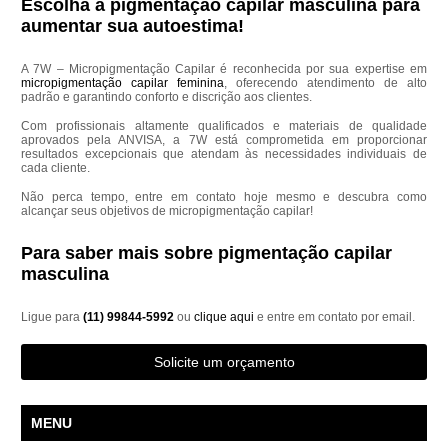
Escolha a pigmentação capilar masculina para
aumentar sua autoestima!
A 7W – Micropigmentação Capilar é reconhecida por sua expertise em
micropigmentação capilar feminina
, oferecendo atendimento de alto
padrão e garantindo conforto e discrição aos clientes.
Com profissionais altamente qualificados e materiais de qualidade
aprovados pela ANVISA, a 7W está comprometida em proporcionar
resultados excepcionais que atendam às necessidades individuais de
cada cliente.
Não perca tempo, entre em contato hoje mesmo e descubra como
alcançar seus objetivos de micropigmentação capilar!
Para saber mais sobre pigmentação capilar
masculina
Ligue para
(11) 99844-5992
ou
clique aqui
e entre em contato por email.
Solicite um orçamento
MENU