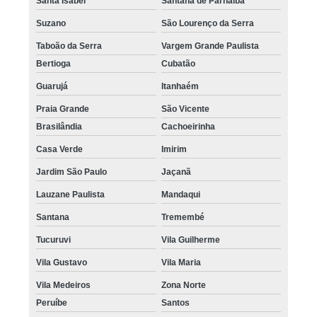
Santa Isabel
Santana de Parnaíba
onde encontro pigmentação no couro cabeludo Campo Grande
Suzano
São Lourenço da Serra
onde encontro pigmentação capilar 3d Sacomã
Taboão da Serra
Vargem Grande Paulista
Bertioga
Cubatão
quanto custa pigmentação capilar em entradas Sapopemba
Guarujá
Itanhaém
pigmentação no couro cabeludo valor Guarujá
Praia Grande
São Vicente
pigmentação de couro cabeludo preço Consolação
Brasilândia
Cachoeirinha
quanto custa pigmentação na careca Jardim América
Casa Verde
Imirim
quanto custa pigmentação capilar definitiva Bela Vista
Jardim São Paulo
Jaçanã
quanto custa pigmentação na careca Sumaré
Lauzane Paulista
Mandaqui
quanto custa pigmentação de cabelo masculino Pedreira
Santana
Tremembé
onde encontro pigmentação capilar Taboão da Serra
Tucuruvi
Vila Guilherme
quanto custa pigmentação capilar 3d Jundiaí
Vila Gustavo
Vila Maria
pigmentação capilar em entradas preço Vargem Grande Paulista
Vila Medeiros
Zona Norte
Peruíbe
Santos
pigmentação capilar valor Perdizes