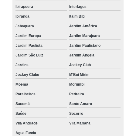
pigmentação capilar em 3d Juquitiba
Ibirapuera
Interlagos
quanto custa pigmentação capilar feminina Vila Carrão
Ipiranga
Itaim Bibi
pigmentação capilar para homens valor Raposo Tavares
Jabaquara
Jardim América
pigmentação capilar definitiva valor Vila Andrade
Jardim Europa
Jardim Marajoara
Jardim Paulista
Jardim Paulistano
onde encontro pigmentação no couro cabeludo Cambuci
Jardim São Luiz
Jardim Ângela
pigmentação de couro cabeludo Ermelino Matarazzo
Jardins
Jockey Club
pigmentação de cabelo masculino valor M'Boi Mirim
Jockey Clube
M'Boi Mirim
pigmentação capilar Peruíbe
Moema
Morumbi
pigmentação capilar definitiva José Bonifácio
Parelheiros
Pedreira
quanto custa pigmentação capilar feminina Jockey Club
Sacomã
Santo Amaro
pigmentação capilar definitiva preço Alphaville
Saúde
Socorro
quanto custa pigmentação capilar masculina Água Rasa
Vila Andrade
Vila Mariana
pigmentação na careca Cidade Tiradentes
Água Funda