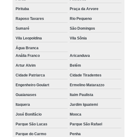
quanto custa micropigmentação capilar para calvície Alto da Lapa
Pirituba
Praça da Arvore
quanto custa micropigmentação capilar em 3d Brás
Raposo Tavares
Rio Pequeno
micropigmentação capilar com dermografo preço Itapevi
Sumaré
São Domingos
Vila Leopoldina
Vila Sônia
micropigmentação capilar nas entradas preço Anália Franco
Água Branca
onde encontro micropigmentação capilar para entradas Itapevi
Anália Franco
Aricanduva
micropigmentação capilar em 3d São Domingos
Artur Alvim
Belém
micropigmentação capilar para homens preço Biritiba Mirim
Cidade Patriarca
Cidade Tiradentes
micropigmentação capilar com dermografo Aeroporto
Engenheiro Goulart
Ermelino Matarazzo
micropigmentação capilar feminina valor Jabaquara
Guaianases
Itaim Paulista
quanto custa micropigmentação capilar em entradas Aeroporto
Itaquera
Jardim Iguatemi
onde encontro micropigmentação capilar masculina Lapa
José Bonifácio
Mooca
quanto custa micropigmentação capilar em entradas Jockey Clube
Parque São Lucas
Parque São Rafael
micropigmentação capilar 3d valor Barra Funda
Parque do Carmo
Penha