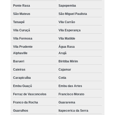
micropigmentação capilar feminina Itanhaém
Ponte Rasa
Sapopemba
micropigmentação capilar para homens Alphaville
São Mateus
São Miguel Paulista
micropigmentação capilar 3d Tatuapé
Tatuapé
Vila Carrão
Vila Curuçá
Vila Esperança
quanto custa micropigmentação capilar em 3d Liberdade
Vila Formosa
Vila Matilde
micropigmentação capilar entradas valor Aclimação
Vila Prudente
Água Rasa
micropigmentação capilar entradas preço Biritiba Mirim
Alphaville
Arujá
quanto custa micropigmentação capilar entradas Cotia
Barueri
Biritiba Mirim
micropigmentação capilar para entradas valor Mairiporã
Caieiras
Cajamar
quanto custa micropigmentação capilar feminina Lapa
Carapicuíba
Cotia
micropigmentação capilar masculina valor Itanhaém
Embu Guaçú
Embu das Artes
micropigmentação capilar masculina preço Parelheiros
Ferraz de Vasconcelos
Francisco Morato
micropigmentação capilar para calvície valor Jockey Club
Franco da Rocha
Guararema
onde encontro micropigmentação capilar masculina Água Branca
Guarulhos
Itapecerica da Serra