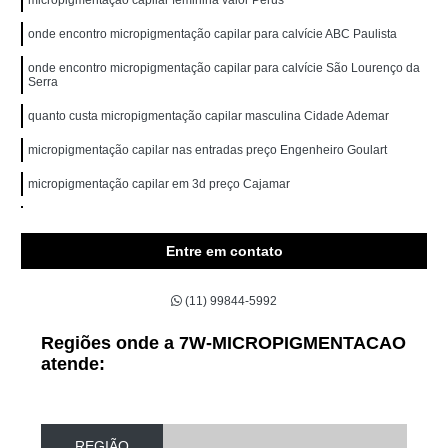
onde encontro micropigmentação capilar para calvície ABC Paulista
onde encontro micropigmentação capilar para calvície São Lourenço da
Serra
quanto custa micropigmentação capilar masculina Cidade Ademar
micropigmentação capilar nas entradas preço Engenheiro Goulart
micropigmentação capilar em 3d preço Cajamar
onde encontro micropigmentação capilar 3d Santana
Entre em contato
micropigmentação capilar para entradas Rio Pequeno
quanto custa micropigmentação capilar 3d Socorro
(11) 99844-5992
quanto custa micropigmentação capilar nas entradas Itaim Bibi
Regiões onde a 7W-MICROPIGMENTACAO
micropigmentação capilar feminina preço Itanhaém
atende:
micropigmentação capilar para homens Tucuruvi
quanto custa micropigmentação capilar nas entradas Itaim Bibi
REGIÃO