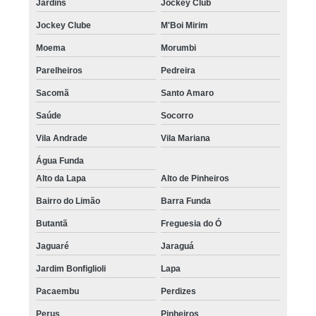
Jardins
Jockey Club
onde encontro micropigmentação capilar 3d Pedreira
Jockey Clube
M'Boi Mirim
quanto custa micropigmentação capilar masculina Cachoeirinha
Moema
Morumbi
quanto custa micropigmentação capilar feminina Santa Cecília
Parelheiros
Pedreira
micropigmentação capilar feminina Aeroporto
Sacomã
Santo Amaro
Saúde
Socorro
quanto custa micropigmentação capilar para calvície Zona Norte
Vila Andrade
Vila Mariana
micropigmentação capilar para calvície valor Jardim Bonfiglioli
Água Funda
micropigmentação capilar em 3d valor Caieiras
Alto da Lapa
Alto de Pinheiros
micropigmentação capilar para entradas Vila Carrão
Bairro do Limão
Barra Funda
quanto custa micropigmentação capilar com dermografo Barra Funda
Butantã
Freguesia do Ó
quanto custa micropigmentação capilar para entradas Jockey Clube
Jaguaré
Jaraguá
micropigmentação capilar 3d Vila Curuçá
Jardim Bonfiglioli
Lapa
micropigmentação capilar para entradas preço Vila Formosa
Pacaembu
Perdizes
micropigmentação capilar em 3d preço Sé
Perus
Pinheiros