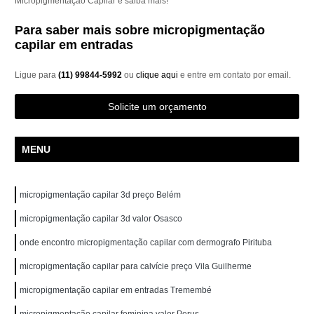
Micropigmentação Capilar e saiba mais!
Para saber mais sobre micropigmentação
capilar em entradas
Ligue para
(11) 99844-5992
ou
clique aqui
e entre em contato por email.
Solicite um orçamento
MENU
micropigmentação capilar 3d preço Belém
micropigmentação capilar 3d valor Osasco
onde encontro micropigmentação capilar com dermografo Pirituba
micropigmentação capilar para calvície preço Vila Guilherme
micropigmentação capilar em entradas Tremembé
micropigmentação capilar feminina valor Perus