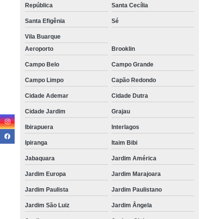
onde encontro micropigmentação capilar feminina São Caetano
República
Santa Cecília
onde encontro micropigmentação capilar para entradas Pari
Santa Efigênia
Sé
micropigmentação capilar feminina preço Água Funda
Vila Buarque
Aeroporto
Brooklin
quanto custa micropigmentação capilar entradas Suzano
Campo Belo
Campo Grande
micropigmentação capilar com dermografo Penha
Campo Limpo
Capão Redondo
micropigmentação capilar para entradas valor Franco da Rocha
Cidade Ademar
Cidade Dutra
micropigmentação capilar para calvície preço Socorro
Cidade Jardim
Grajau
micropigmentação capilar nas entradas valor Itaquaquecetuba
Ibirapuera
Interlagos
micropigmentação capilar em entradas preço Cotia
Ipiranga
Itaim Bibi
micropigmentação capilar entradas Peruíbe
Jabaquara
Jardim América
onde encontro micropigmentação capilar nas entradas ABC Paulista
Jardim Europa
Jardim Marajoara
onde encontro micropigmentação capilar com dermografo Jaçanã
Jardim Paulista
Jardim Paulistano
micropigmentação capilar em 3d valor Jardins
Jardim São Luiz
Jardim Ângela
onde encontro micropigmentação capilar em entradas Pari