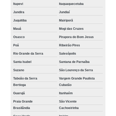
micropigmentação capilar para homens valor Franco da Rocha
Itapevi
Itaquaquecetuba
quanto custa micropigmentação capilar para entradas ABC Paulista
Jandira
Jundiaí
Juquitiba
Mairiporã
onde encontro micropigmentação capilar entradas Vila Esperança
Mauá
Mogi das Cruzes
micropigmentação capilar nas entradas Perdizes
Osasco
Pirapora do Bom Jesus
micropigmentação capilar masculina Mairiporã
Poá
Ribeirão Pires
micropigmentação capilar em entradas valor Pirituba
Rio Grande da Serra
Salesópolis
onde encontro micropigmentação capilar nas entradas Penha
Santa Isabel
Santana de Parnaíba
micropigmentação capilar para entradas preço Tucuruvi
Suzano
São Lourenço da Serra
quanto custa micropigmentação capilar para homens Vila Andrade
Taboão da Serra
Vargem Grande Paulista
micropigmentação capilar para homens valor Jandira
Bertioga
Cubatão
micropigmentação capilar entradas Mairiporã
Guarujá
Itanhaém
micropigmentação capilar em entradas Arujá
Praia Grande
São Vicente
Brasilândia
Cachoeirinha
micropigmentação capilar 3d preço Osasco