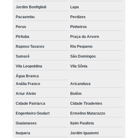
Jardim Bonfiglioli
Lapa
onde fazer nano pigmentação na barba Ibirapuera
Pacaembu
Perdizes
nano pigmentação no cabelo valor Sumaré
Perus
Pinheiros
nano pigmentação na barba Embu Guaçú
Pirituba
Praça da Arvore
nano micropigmentação de barba Parque São Rafael
Raposo Tavares
Rio Pequeno
clinica que faz nano pigmentação capilar Perdizes
Sumaré
São Domingos
onde fazer nano micro capilar Glicério
Vila Leopoldina
Vila Sônia
onde fazer nano pigmentação no cabelo Jandira
Água Branca
nano pigmentação capilar Grajau
Anália Franco
Aricanduva
nano micro capilar valor Jardim Europa
Artur Alvim
Belém
Cidade Patriarca
Cidade Tiradentes
nano pigmentação da barba Jabaquara
Engenheiro Goulart
Ermelino Matarazzo
nano micropigmentação capilar preço Ferraz de Vasconcelos
Guaianases
Itaim Paulista
nano pigmentação cabelo Moema
Itaquera
Jardim Iguatemi
onde fazer nano micropigmentação de barba Santa Cecília