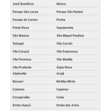
José Bonifácio
Mooca
nano pigmentação de barba preço Santa Isabel
Parque São Lucas
Parque São Rafael
nano micro capilar Mauá
Parque do Carmo
Penha
nano pigmentação cabelo valor Pacaembu
Ponte Rasa
Sapopemba
onde fazer nano pigmentação no cabelo Vila Prudente
São Mateus
São Miguel Paulista
nano pigmentação no cabelo Luz
Tatuapé
Vila Carrão
clinica que faz nano pigmentação de barba Embu Guaçú
Vila Curuçá
Vila Esperança
nano pigmentação no cabelo preço Suzano
Vila Formosa
Vila Matilde
nano micro capilar preço Suzano
Vila Prudente
Água Rasa
Alphaville
Arujá
nano pigmentação capilar Capão Redondo
Barueri
Biritiba Mirim
nano micropigmentação na barba preço Jardim Europa
Caieiras
Cajamar
clinica que faz nano pigmentação cabelo Brás
Carapicuíba
Cotia
clinica que faz nano pigmentação na barba Vila Curuçá
Embu Guaçú
Embu das Artes
nano micropigmentação na barba Jardim Ângela