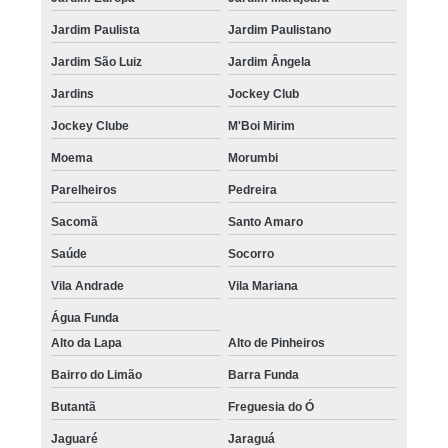
clinica que faz nano pigmentação de barba Brás
Jardim Paulista
Jardim Paulistano
nano pigmentação capilar preço Brooklin
Jardim São Luiz
Jardim Ângela
nano pigmentação capilar valor Pacaembu
Jardins
Jockey Club
clinica que faz nano pigmentação no cabelo São Miguel Paulista
Jockey Clube
M'Boi Mirim
nano micropigmentação capilar valor São Caetano do Sul
Moema
Morumbi
nano micropigmentação capilar Jardins
Parelheiros
Pedreira
nano pigmentação da barba Mairiporã
Sacomã
Santo Amaro
nano micropigmentação capilar preço José Bonifácio
Saúde
Socorro
nano pigmentação na barba valor Bela Vista
Vila Andrade
Vila Mariana
nano pigmentação na barba preço República
Água Funda
Alto da Lapa
Alto de Pinheiros
nano pigmentação no cabelo valor Engenheiro Goulart
Bairro do Limão
Barra Funda
clinica que faz nano pigmentação capilar Cidade Dutra
Butantã
Freguesia do Ó
nano micropigmentação de barba Ponte Rasa
Jaguaré
Jaraguá
nano pigmentação da barba valor Vila Curuçá