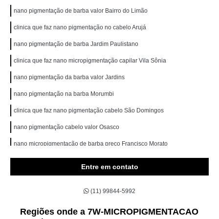
nano pigmentação de barba valor Bairro do Limão
clinica que faz nano pigmentação no cabelo Arujá
nano pigmentação de barba Jardim Paulistano
clinica que faz nano micropigmentação capilar Vila Sônia
nano pigmentação da barba valor Jardins
nano pigmentação na barba Morumbi
clinica que faz nano pigmentação cabelo São Domingos
nano pigmentação cabelo valor Osasco
nano micropigmentação de barba preço Francisco Morato
clinica que faz nano pigmentação na barba Poá
Entre em contato
onde fazer nano pigmentação capilar Higienópolis
(11) 99844-5992
onde fazer nano pigmentação na barba Arujá
onde fazer nano pigmentação cabelo Butantã
Regiões onde a 7W-MICROPIGMENTACAO