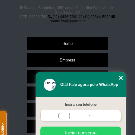
Rua das Bandeiras, 356, andar 6 - Jardim Santo André -
São Paulo - SP
CEP: 09090-780
(11) 4436-7861
(11) 99844-5992
nando7w@gmail.com
Home
Empresa
Missão
Olá! Fale agora pelo WhatsApp
Serviços
Insira seu telefone
Contato
Mapa do site
Iniciar conversa