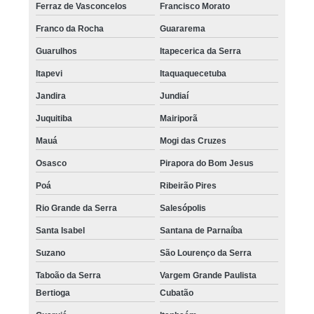
Ferraz de Vasconcelos
Francisco Morato
onde fazer nano pigmentação da barba Itapevi
Franco da Rocha
Guararema
clinica que faz nano micropigmentação capilar Jandira
Guarulhos
Itapecerica da Serra
nano micropigmentação de barba preço Cachoeirinha
Itapevi
Itaquaquecetuba
onde fazer nano pigmentação capilar Mogi das Cruzes
Jandira
Jundiaí
nano pigmentação capilar preço Lapa
Juquitiba
Mairiporã
onde fazer nano micropigmentação na barba Alto da Lapa
Mauá
Mogi das Cruzes
nano pigmentação cabelo Mooca
Osasco
Pirapora do Bom Jesus
nano micropigmentação na barba valor Brooklin
Poá
Ribeirão Pires
onde fazer nano micropigmentação de barba República
Rio Grande da Serra
Salesópolis
nano micropigmentação de barba valor Guarulhos
Santa Isabel
Santana de Parnaíba
onde fazer nano pigmentação de barba Santana de Parnaíba
Suzano
São Lourenço da Serra
Taboão da Serra
Vargem Grande Paulista
onde fazer nano micropigmentação na barba Tatuapé
Bertioga
Cubatão
nano pigmentação cabelo preço Cidade Jardim