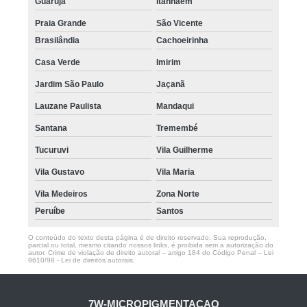
Guarujá
Itanhaém
nano micropigmentação na barba preço Santana de Parnaíba
Praia Grande
São Vicente
nano pigmentação na barba valor Cidade Dutra
Brasilândia
Cachoeirinha
onde fazer nano pigmentação cabelo Lapa
Casa Verde
Imirim
Jardim São Paulo
Jaçanã
Lauzane Paulista
Mandaqui
Santana
Tremembé
Tucuruvi
Vila Guilherme
Vila Gustavo
Vila Maria
Vila Medeiros
Zona Norte
Peruíbe
Santos
O conteúdo do texto desta página é de direito reservado. Sua reprodução,
parcial ou total, mesmo citando nossos links, é proibida sem a autorização do
autor. Crime de violação de direito autoral – artigo 184 do Código Penal –
Lei
9610/98 - Lei de direitos autorais
.
7W-MICROPIGMENTACAO