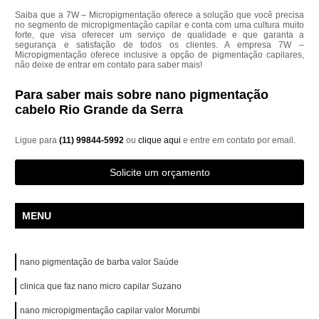
Saiba que a 7W – Micropigmentação oferece a solução que você precisa
no segmento de micropigmentação capilar e conta com uma cultura muito
forte, que visa oferecer um serviço de qualidade e que garanta a
segurança e satisfação de todos os clientes. A empresa 7W –
Micropigmentação oferece inclusive a opção de pigmentação capilares,
não deixe de entrar em contato para saber mais!
Para saber mais sobre nano pigmentação
cabelo Rio Grande da Serra
Ligue para
(11) 99844-5992
ou
clique aqui
e entre em contato por email.
Solicite um orçamento
MENU
nano pigmentação de barba valor Saúde
clinica que faz nano micro capilar Suzano
nano micropigmentação capilar valor Morumbi