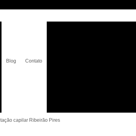
Clínica de Micropigmentaç
Clínica de Micropigmentação C
Clínica de Pigmentação Capilar De
Clínica de Pi
Blog
Contato
Clínica de Pi
Clínica de Pigmentação de Cabelo Ma
Clínica de Pigmentação na Care
Curso de Micr
Curso de Micropigm
Curso de Micropigme
ação capilar Ribeirão Pires
Curso de Micropi