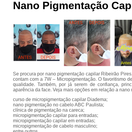
Nano Pigmentação Capil
Preenchimento
capilar
Tratamento para
calvície
Se procura por nano pigmentação capilar Ribeirão Pire
contam com a 7W – Micropigmentação. O favoritismo deve
qualidade. Também, por já serem de confiança, prin
aparência da face. Veja mais opções em relação a nano 
curso de micropigmentação capilar Diadema;
nano pigmentação no cabelo ABC Paulista;
clínica de pigmentação na careca;
micropigmentação capilar para entradas;
micropigmentação capilar em entradas;
micropigmentação de cabelo masculino;
entre outros.