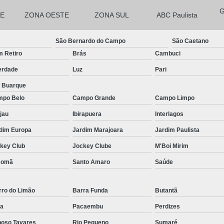
Micropigmentação Fio a Fio Barba San
E
ZONA OESTE
ZONA SUL
ABC Paulista
Micropigmentação na Barba ABC Paul
Nano Micro Capilar São Bernardo do
São Bernardo do Campo
São Caetano
Nano Micropigmentação de Barba 
 Retiro
Brás
Cambuci
Nano Pigmentação Cabelo Rio Grande 
erdade
Luz
Pari
Nano Pigmentaçã
a Buarque
po Belo
Campo Grande
Campo Limpo
Nano Pigment
jau
Ibirapuera
Interlagos
Nano Pigmentaçã
dim Europa
Jardim Marajoara
Jardim Paulista
Nano Pigmentação no Cab
key Club
Jockey Clube
M'Boi Mirim
Pigmentação Capilar 3d
Pigmentaç
comã
Santo Amaro
Saúde
Pigmentação Capilar em E
Pigmentação Capilar Mascu
rro do Limão
Barra Funda
Butantã
Pigmentação de Cabelo Mas
a
Pacaembu
Perdizes
Pigmentação na Care
oso Tavares
Rio Pequeno
Sumaré