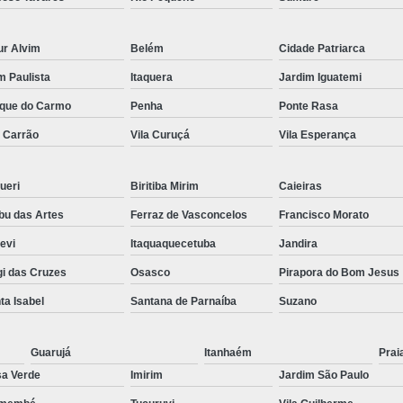
Preenchimento Capilar Centr
ur Alvim
Belém
Cidade Patriarca
Preenchimento Capilar com Micropig
im Paulista
Itaquera
Jardim Iguatemi
Preenchimento Capilar em H
que do Carmo
Penha
Ponte Rasa
Preenchimento Capilar Fem
a Carrão
Vila Curuçá
Vila Esperança
Preenchimento Capilar na T
Preenchimento Capilar par
ueri
Biritiba Mirim
Caieiras
Tratamento de Calvície F
u das Artes
Ferraz de Vasconcelos
Francisco Morato
Tratamento para a Calvície
T
pevi
Itaquaquecetuba
Jandira
Tratamento para a Calvície Feminin
i das Cruzes
Osasco
Pirapora do Bom Jesus
Tratamento para Calvície com Pi
ta Isabel
Santana de Parnaíba
Suzano
Tratamento para Calvície 
Guarujá
Itanhaém
Prai
a Verde
Imirim
Jardim São Paulo