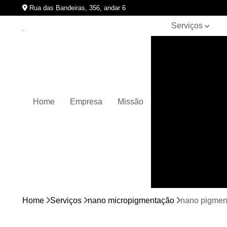
Rua das Bandeiras, 356, andar 6
Serviços
Clínicas de
pigmentação
capilar
Cursos de
micropigmentação
Home
Empresa
Missão
Micropigmentação
capilar
Micropigmentação
de cabelos
Micropigmentação
em barbas
Nano
micropigmentação
Home
Serviços
nano micropigmentação
nano pigment
Pigmentação
capilares