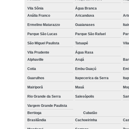
Vila Sônia
Água Branca
Anália Franco
Aricanduva
Art
Ermelino Matarazzo
Guaianases
Ita
Parque São Lucas
Parque São Rafael
Par
São Miguel Paulista
Tatuapé
Vil
Vila Prudente
Água Rasa
Alphaville
Arujá
Bar
Cotia
Embu Guaçú
Emb
Guarulhos
Itapecerica da Serra
Ita
Mairiporã
Mauá
Mog
Rio Grande da Serra
Salesópolis
San
Vargem Grande Paulista
Bertioga
Cubatão
Brasilândia
Cachoeirinha
Cas