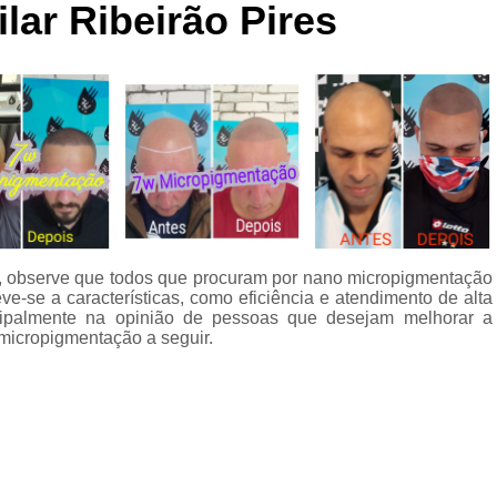
ar Ribeirão Pires
Curso de Micropigmentaç
Curso de Micropigmenta
Curso de Micropigmentação Santo A
Curso Micropigmen
Curso Presencial
Cursos de Micropigmen
Cursos de Micropigmentação de Capi
s, observe que todos que procuram por nano micropigmentação
Micropigmentação Capilar com 
-se a características, como eficiência e atendimento de alta
Micropigmentação Capilar em E
cipalmente na opinião de pessoas que desejam melhorar a
micropigmentação a seguir.
Micropigmentação Capilar Fem
Micropigmentação Capilar nas En
Micropigmentação Capilar para En
Micropigmentação Cabel