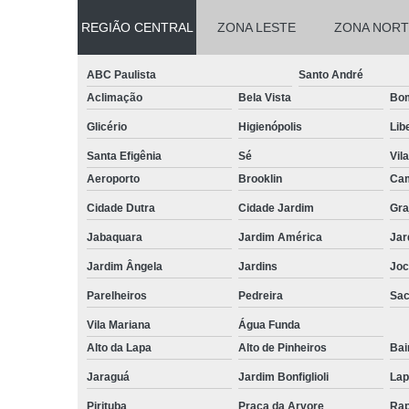
REGIÃO CENTRAL
ZONA LESTE
ZONA NORT
ABC Paulista
Santo André
Aclimação
Bela Vista
Bom
Glicério
Higienópolis
Lib
Santa Efigênia
Sé
Vil
Aeroporto
Brooklin
Cam
Cidade Dutra
Cidade Jardim
Gra
Jabaquara
Jardim América
Jar
Jardim Ângela
Jardins
Joc
Parelheiros
Pedreira
Sa
Vila Mariana
Água Funda
Alto da Lapa
Alto de Pinheiros
Bai
Jaraguá
Jardim Bonfiglioli
Lap
Pirituba
Praça da Arvore
Rap