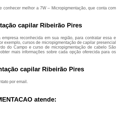
Micropigmentação Cabelo H
 de conhecer melhor a 7W – Micropigmentação, que conta com
Micropigmentação Ca
Micropigmentação Capilar Cabelo 
ação capilar Ribeirão Pires
Micropigmentação Capilar Femin
Micropigmentação Capilar Fio 
empresa reconhecida em sua região, para contratar essa e
or exemplo, cursos de micropigmentação de capilar presencial
Micropigmentação de Ca
ardo do Campo e curso de micropigmentação de cabelo São
 obter mais informações sobre cada opção oferecida para os
Micropigmentação de Cabelo M
Micropigmentação Fio a Fio Ca
tação capilar Ribeirão Pires
Micropigmentação no Cabelo
tato por email.
Micro Pigmentação Barba Dia
Micropigmentação
MENTACAO atende:
Micropigmentação de 
Micropigmentação de Barba São Ca