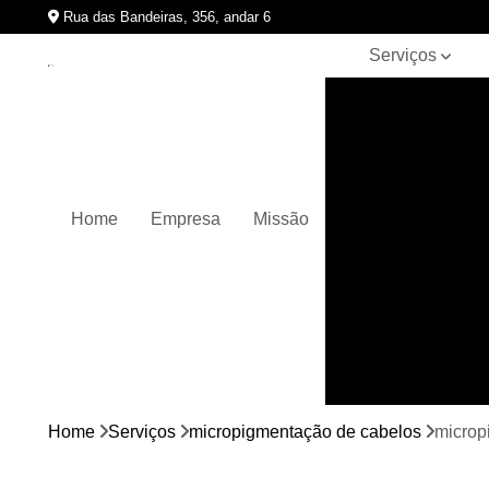
Rua das Bandeiras, 356, andar 6
Serviços
Clínicas de
pigmentação
capilar
Cursos de
micropigmentação
Home
Empresa
Missão
Micropigmentação
capilar
Micropigmentação
de cabelos
Micropigmentação
em barbas
Nano
micropigmentação
Home
Serviços
micropigmentação de cabelos
microp
Pigmentação
capilares