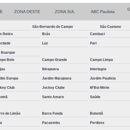
Micropigmentação Fio a Fio Barba San
Micropigmentação na Barba ABC Paul
E
ZONA OESTE
ZONA SUL
ABC Paulista
Nano Micro Capilar São Bernardo do
São Bernardo do Campo
São Caetano
Nano Micropigmentação de Barba 
 Retiro
Brás
Cambuci
Nano Pigmentação Cabelo Rio Grande 
erdade
Luz
Pari
Nano Pigmentaçã
a Buarque
Nano Pigment
po Belo
Campo Grande
Campo Limpo
jau
Ibirapuera
Interlagos
Nano Pigmentaçã
dim Europa
Jardim Marajoara
Jardim Paulista
Nano Pigmentação no Cab
key Club
Jockey Clube
M'Boi Mirim
Pigmentação Capilar 3d
Pigmentaç
comã
Santo Amaro
Saúde
Pigmentação Capilar em E
Pigmentação Capilar Mascu
rro do Limão
Barra Funda
Butantã
Pigmentação de Cabelo Mas
a
Pacaembu
Perdizes
Pigmentação na Care