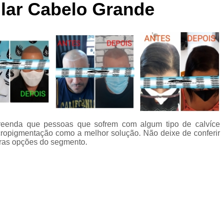
lar Cabelo Grande
Curso de Micropigmentaç
Curso de Micropigmenta
Curso de Micropigmentação Santo A
Curso Micropigmen
Curso Presencial
Cursos de Micropigmen
Cursos de Micropigmentação de Capi
reenda que pessoas que sofrem com algum tipo de calvíce
Micropigmentação Capilar com 
ropigmentação como a melhor solução. Não deixe de conferir
Micropigmentação Capilar em E
tras opções do segmento.
Micropigmentação Capilar Fem
Micropigmentação Capilar nas En
Micropigmentação Capilar para En
Micropigmentação Cabel