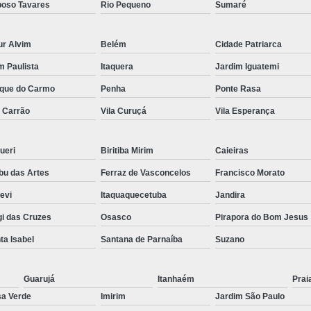
oso Tavares
Rio Pequeno
Sumaré
Preenchimento Capilar Centr
Preenchimento Capilar com Micropig
ur Alvim
Belém
Cidade Patriarca
im Paulista
Itaquera
Jardim Iguatemi
Preenchimento Capilar em H
que do Carmo
Penha
Ponte Rasa
Preenchimento Capilar Fem
a Carrão
Vila Curuçá
Vila Esperança
Preenchimento Capilar na T
Preenchimento Capilar par
ueri
Biritiba Mirim
Caieiras
Tratamento de Calvície F
u das Artes
Ferraz de Vasconcelos
Francisco Morato
Tratamento para a Calvície
T
pevi
Itaquaquecetuba
Jandira
Tratamento para a Calvície Feminin
i das Cruzes
Osasco
Pirapora do Bom Jesus
Tratamento para Calvície com Pi
ta Isabel
Santana de Parnaíba
Suzano
Tratamento para Calvície 
Guarujá
Itanhaém
Prai
a Verde
Imirim
Jardim São Paulo