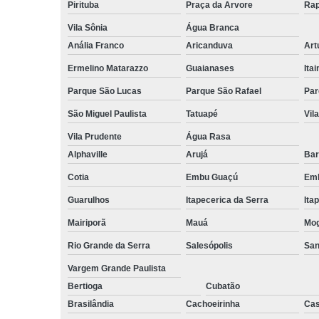
Pirituba
Praça da Arvore
Rap
Vila Sônia
Água Branca
Anália Franco
Aricanduva
Art
Ermelino Matarazzo
Guaianases
Ita
Parque São Lucas
Parque São Rafael
Par
São Miguel Paulista
Tatuapé
Vil
Vila Prudente
Água Rasa
Alphaville
Arujá
Bar
Cotia
Embu Guaçú
Emb
Guarulhos
Itapecerica da Serra
Ita
Mairiporã
Mauá
Mog
Rio Grande da Serra
Salesópolis
San
Vargem Grande Paulista
Bertioga
Cubatão
Brasilândia
Cachoeirinha
Cas