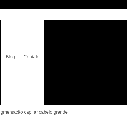
Clínica de Micropigmentaç
Clínica de Micropigmentação C
Clínica de Pigmentação Capilar De
Clínica de Pi
Blog
Contato
Clínica de Pi
Clínica de Pigmentação de Cabelo Ma
Clínica de Pigmentação na Care
Curso de Micr
Curso de Micropigm
Curso de Micropigme
igmentação capilar cabelo grande
Curso de Micropi