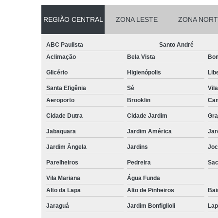
REGIÃO CENTRAL
ZONA LESTE
ZONA NORT
ABC Paulista
Santo André
Aclimação
Bela Vista
Bom
Glicério
Higienópolis
Lib
Santa Efigênia
Sé
Vil
Aeroporto
Brooklin
Cam
Cidade Dutra
Cidade Jardim
Gra
Jabaquara
Jardim América
Jar
Jardim Ângela
Jardins
Joc
Parelheiros
Pedreira
Sa
Vila Mariana
Água Funda
Alto da Lapa
Alto de Pinheiros
Bai
Jaraguá
Jardim Bonfiglioli
Lap