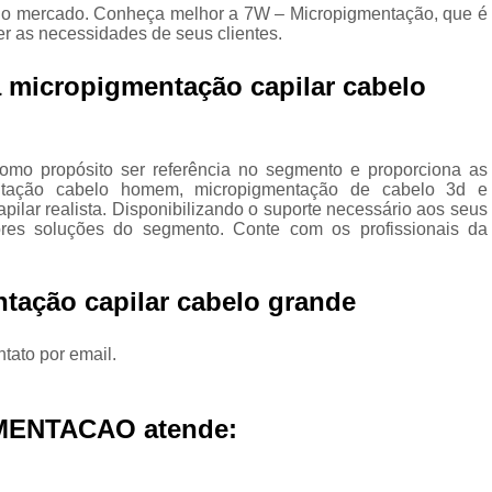
Micropigmentação Cabelo H
 no mercado. Conheça melhor a 7W – Micropigmentação, que é
er as necessidades de seus clientes.
Micropigmentação Ca
 micropigmentação capilar cabelo
Micropigmentação Capilar Cabelo 
Micropigmentação Capilar Femin
Micropigmentação Capilar Fio 
o propósito ser referência no segmento e proporciona as
ntação cabelo homem, micropigmentação de cabelo 3d e
Micropigmentação de Ca
pilar realista. Disponibilizando o suporte necessário aos seus
res soluções do segmento. Conte com os profissionais da
Micropigmentação de Cabelo M
Micropigmentação Fio a Fio Ca
tação capilar cabelo grande
Micropigmentação no Cabelo
Micro Pigmentação Barba Dia
tato por email.
Micropigmentação
Micropigmentação de 
MENTACAO atende:
Micropigmentação de Barba São Ca