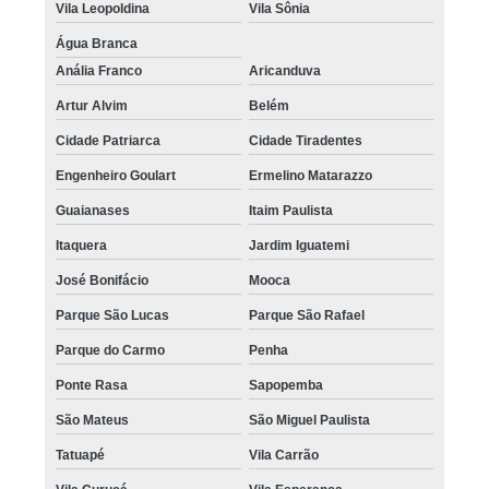
tratamentos de calvície natural Bela Vista
Vila Leopoldina
Vila Sônia
onde encontro tratamento para a calvície feminina Jardim Marajoara
Água Branca
Anália Franco
Aricanduva
quanto custa tratamento de calvície natural Arujá
Artur Alvim
Belém
tratamento para calvície com pigmentação preço Tatuapé
Cidade Patriarca
Cidade Tiradentes
tratamento para a calvície com micropigmentação preço Glicério
Engenheiro Goulart
Ermelino Matarazzo
onde encontro tratamento para calvície homem Bela Vista
Guaianases
Itaim Paulista
tratamento para calvície masculina São Caetano do Sul
Itaquera
Jardim Iguatemi
tratamento para calvície masculina Sé
José Bonifácio
Mooca
quanto custa tratamento para a calvície feminina Santa Isabel
Parque São Lucas
Parque São Rafael
tratamentos para calvície masculina Guarulhos
Parque do Carmo
Penha
tratamento para calvície homem Jaçanã
Ponte Rasa
Sapopemba
tratamentos para calvície em homens Ibirapuera
São Mateus
São Miguel Paulista
onde encontro tratamento para calvície com micopigmentação Jardim
Tatuapé
Vila Carrão
Europa