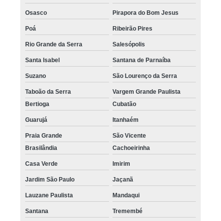
tratamentos de calvície feminina Rio Grande da Serra
Osasco
Pirapora do Bom Jesus
tratamentos de calvície feminina Jardim Europa
Poá
Ribeirão Pires
onde encontro tratamento de calvície natural Santo André
Rio Grande da Serra
Salesópolis
tratamento de calvície natural Mauá
Santa Isabel
Santana de Parnaíba
Suzano
São Lourenço da Serra
quanto custa tratamento para a calvície com micropigmentação Vila
Gustavo
Taboão da Serra
Vargem Grande Paulista
quanto custa tratamento para calvície com pigmentação Jardim Ângela
Bertioga
Cubatão
tratamento para calvície em homens Jardim América
Guarujá
Itanhaém
onde encontro tratamento para calvície masculina Ribeirão Pires
Praia Grande
São Vicente
Brasilândia
Cachoeirinha
tratamento de calvície preço Sacomã
Casa Verde
Imirim
tratamento para calvície homem Franco da Rocha
Jardim São Paulo
Jaçanã
tratamento de calvície Bom Retiro
Lauzane Paulista
Mandaqui
tratamento para calvície com micopigmentação preço Santa Cecília
Santana
Tremembé
tratamentos para a calvície Jardim São Luiz