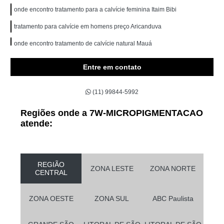
onde encontro tratamento para a calvície feminina Itaim Bibi
tratamento para calvície em homens preço Aricanduva
onde encontro tratamento de calvície natural Mauá
tratamentos para calvície homem Lauzane Paulista
Entre em contato
tratamento de calvície feminina preço Consolação
(11) 99844-5992
quanto custa tratamento para a calvície feminina Água Branca
tratamentos para calvície com pigmentação Vila Gustavo
Regiões onde a 7W-MICROPIGMENTACAO
atende:
tratamento de calvície natural preço Itaim Bibi
tratamento de calvície preço Lauzane Paulista
quanto custa tratamento para calvície masculina Penha
REGIÃO
ZONA LESTE
ZONA NORTE
CENTRAL
tratamentos para calvície com micopigmentação Tremembé
tratamento para a calvície com micropigmentação preço Aricanduva
ZONA OESTE
ZONA SUL
ABC Paulista
quanto custa tratamento de calvície feminina Cajamar