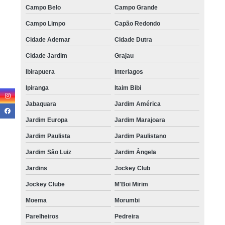
Campo Belo
Campo Grande
quanto custa tratamento de calvície natural Perus
Campo Limpo
Capão Redondo
tratamento para a calvície preço Sé
Cidade Ademar
Cidade Dutra
tratamentos para calvície homem Pirituba
Cidade Jardim
Grajau
quanto custa tratamento para a calvície com micropigmentação
Lauzane Paulista
Ibirapuera
Interlagos
onde encontro tratamento para a calvície Jabaquara
Ipiranga
Itaim Bibi
onde encontro tratamento de calvície feminina São Bernardo do Campo
Jabaquara
Jardim América
tratamento para calvície com micopigmentação Carapicuíba
Jardim Europa
Jardim Marajoara
Jardim Paulista
Jardim Paulistano
tratamento de calvície feminina preço Pirapora do Bom Jesus
Jardim São Luiz
Jardim Ângela
onde encontro tratamento de calvície Itapevi
Jardins
Jockey Club
tratamento para calvície masculina preço Jockey Clube
Jockey Clube
M'Boi Mirim
quanto custa tratamento de calvície Bom Retiro
Moema
Morumbi
tratamento para calvície com micopigmentação preço Jaraguá
Parelheiros
Pedreira
quanto custa tratamento para calvície homem Cidade Jardim