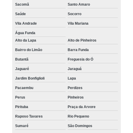
Sacomã
Santo Amaro
tratamento para a calvície feminina Tremembé
Saúde
Socorro
tratamento de calvície natural preço Cidade Patriarca
Vila Andrade
Vila Mariana
quanto custa tratamento para calvície com pigmentação Carapicuíba
Água Funda
tratamento de calvície natural República
Alto da Lapa
Alto de Pinheiros
tratamento de calvície Engenheiro Goulart
Bairro do Limão
Barra Funda
onde encontro tratamento para calvície com pigmentação Santos
Butantã
Freguesia do Ó
Jaguaré
Jaraguá
quanto custa tratamento para calvície com micopigmentação Santo
André
Jardim Bonfiglioli
Lapa
quanto custa tratamento para calvície em homens Artur Alvim
Pacaembu
Perdizes
tratamento para a calvície feminina Vargem Grande Paulista
Perus
Pinheiros
tratamento para calvície homem preço Vila Matilde
Pirituba
Praça da Arvore
tratamento para calvície em homens Carapicuíba
Raposo Tavares
Rio Pequeno
onde encontro tratamento de calvície feminina Ibirapuera
Sumaré
São Domingos