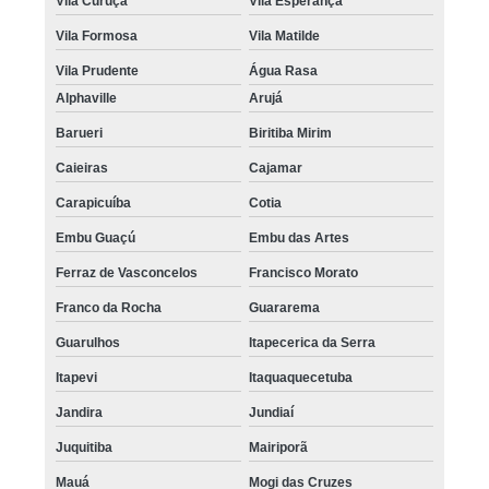
Vila Curuçá
Vila Esperança
quanto custa tratamento de calvície feminina Alto da Lapa
Vila Formosa
Vila Matilde
tratamento para a calvície Jaguaré
Vila Prudente
Água Rasa
tratamento para calvície com micopigmentação Lapa
Alphaville
Arujá
tratamentos para calvície com pigmentação Jardim São Paulo
Barueri
Biritiba Mirim
onde encontro tratamento para calvície com micopigmentação Centro
Caieiras
Cajamar
tratamentos para calvície com micopigmentação Caieiras
Carapicuíba
Cotia
tratamento de calvície feminina Lauzane Paulista
Embu Guaçú
Embu das Artes
tratamentos para a calvície Santana de Parnaíba
Ferraz de Vasconcelos
Francisco Morato
Franco da Rocha
Guararema
tratamento para a calvície com micropigmentação Aricanduva
Guarulhos
Itapecerica da Serra
onde encontro tratamento para a calvície Sumaré
Itapevi
Itaquaquecetuba
quanto custa tratamento para calvície com micopigmentação Cidade
Patriarca
Jandira
Jundiaí
tratamentos para a calvície feminina Pacaembu
Juquitiba
Mairiporã
quanto custa tratamento de calvície Água Branca
Mauá
Mogi das Cruzes