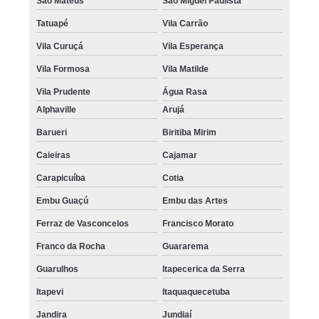
São Mateus
São Miguel Paulista
preço de micropigmentação capilar cabelo branco Cidade Patriarca
Tatuapé
Vila Carrão
micropigmentação de cabelo 3d agendar Cidade Ademar
Vila Curuçá
Vila Esperança
micropigmentação cabelo homem preço Caieiras
Vila Formosa
Vila Matilde
micropigmentação preenchimento cabelo valor M'Boi Mirim
Vila Prudente
Água Rasa
Alphaville
Arujá
micropigmentação cabelo masculino preço Vila Gustavo
Barueri
Biritiba Mirim
micropigmentação cabelo feminino Zona Norte
Caieiras
Cajamar
micropigmentação masculina cabelo Itaquaquecetuba
Carapicuíba
Cotia
micropigmentação no cabelo agendar Tucuruvi
Embu Guaçú
Embu das Artes
valor de micropigmentação cabelo homem Jardins
Ferraz de Vasconcelos
Francisco Morato
micropigmentação capilar cabelo grande agendar Mooca
Franco da Rocha
Guararema
onde fazer micropigmentação capilar cabelo branco Sé
Guarulhos
Itapecerica da Serra
preço de micropigmentação fio a fio capilar Pirapora do Bom Jesus
Itapevi
Itaquaquecetuba
micropigmentação capilar fio a fio agendar ABC Paulista
Jandira
Jundiaí