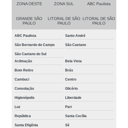
valor de micropigmentação de cabelo Vila Leopoldina
ZONA OESTE
ZONA SUL
ABC Paulista
preço de micropigmentação capilar 4d Jaraguá
GRANDE SÃO
LITORAL DE SÃO
LITORAL DE SÃO
valor de micropigmentação masculina cabelo Bela Vista
PAULO
PAULO
PAULO
micropigmentação capilar 4d Vila Carrão
ABC Paulista
Santo André
micropigmentação capilar cabelo branco São Vicente
São Bernardo do Campo
São Caetano
micropigmentação cabelo preço Ribeirão Pires
São Caetano do Sul
micropigmentação capilar cabelo grande Vila Mariana
Aclimação
Bela Vista
Bom Retiro
Brás
micropigmentação capilar realista Itapecerica da Serra
Cambuci
Centro
onde fazer micropigmentação fio a fio capilar Pirapora do Bom Jesus
Consolação
Glicério
preço de micropigmentação capilar fio a fio 3d Tatuapé
Higienópolis
Liberdade
micropigmentação cabelos agendar Parque São Rafael
Luz
Pari
micropigmentação cabelo feminino agendar Vila Maria
República
Santa Cecília
micropigmentação capilar cabelo grande agendar Água Rasa
Santa Efigênia
Sé