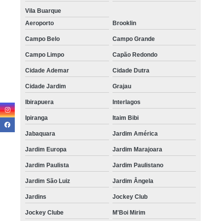
onde fazer micropigmentação capilar 4d Ponte Rasa
Vila Buarque
valor de micropigmentação masculina cabelo São Mateus
Aeroporto
Brooklin
micropigmentação preenchimento cabelo valor Pari
Campo Belo
Campo Grande
micropigmentação de cabelo agendar Peruíbe
Campo Limpo
Capão Redondo
preço de micropigmentação cabelo feminino Água Rasa
Cidade Ademar
Cidade Dutra
micropigmentação masculina cabelo agendar Cambuci
Cidade Jardim
Grajau
micropigmentação de cabelo preço Franco da Rocha
Ibirapuera
Interlagos
Ipiranga
Itaim Bibi
onde fazer micropigmentação cabelos Ibirapuera
Jabaquara
Jardim América
micropigmentação cabelos valor Jockey Clube
Jardim Europa
Jardim Marajoara
micropigmentação cabelo homem Santa Efigênia
Jardim Paulista
Jardim Paulistano
micropigmentação cabelos valor Rio Pequeno
Jardim São Luiz
Jardim Ângela
micropigmentação cabelo homem agendar Alphaville
Jardins
Jockey Club
clínica de micropigmentação de cabelo masculino Jardim Iguatemi
Jockey Clube
M'Boi Mirim
micropigmentação de cabelo masculino agendar Guararema