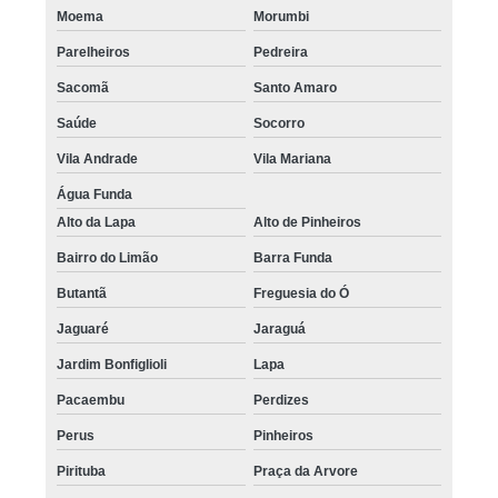
Moema
Morumbi
clínica de micropigmentação masculina cabelo Francisco Morato
Parelheiros
Pedreira
micropigmentação capilar 4d valor Vila Andrade
Sacomã
Santo Amaro
clínica de micropigmentação de cabelo 3d Poá
Saúde
Socorro
micropigmentação cabelo agendar Franco da Rocha
Vila Andrade
Vila Mariana
micropigmentação capilar fio a fio valor Jabaquara
Água Funda
Alto da Lapa
Alto de Pinheiros
onde fazer micropigmentação capilar cabelo grande Saúde
Bairro do Limão
Barra Funda
micropigmentação capilar cabelo grande valor Liberdade
Butantã
Freguesia do Ó
onde fazer micropigmentação cabelos Itapecerica da Serra
Jaguaré
Jaraguá
micropigmentação capilar cabelo grande valor Cotia
Jardim Bonfiglioli
Lapa
micropigmentação cabelo masculino Santa Isabel
Pacaembu
Perdizes
micropigmentação fio a fio cabelo Arujá
Perus
Pinheiros
micropigmentação capilar realista preço Itapecerica da Serra
Pirituba
Praça da Arvore
micropigmentação de cabelo preço Jardim São Paulo