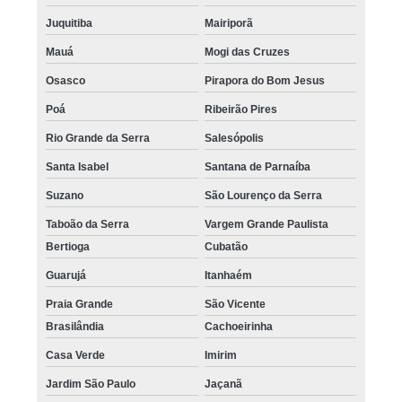
preço de micropigmentação capilar cabelo grande Mauá
Juquitiba
Mairiporã
valor de micropigmentação cabelo masculino Juquitiba
Mauá
Mogi das Cruzes
micropigmentação cabelo feminino Rio Grande da Serra
Osasco
Pirapora do Bom Jesus
micropigmentação de cabelo 3d Luz
Poá
Ribeirão Pires
micropigmentação cabelo feminino agendar Jaguaré
Rio Grande da Serra
Salesópolis
micropigmentação capilar realista agendar Parque do Carmo
Santa Isabel
Santana de Parnaíba
micropigmentação capilar 4d agendar Lauzane Paulista
Suzano
São Lourenço da Serra
Taboão da Serra
Vargem Grande Paulista
micropigmentação capilar fio a fio 3d agendar São Caetano do Sul
Bertioga
Cubatão
clínica de micropigmentação capilar realista Cajamar
Guarujá
Itanhaém
micropigmentação preenchimento cabelo agendar Itaquaquecetuba
Praia Grande
São Vicente
micropigmentação cabelo masculino agendar Alphaville
Brasilândia
Cachoeirinha
micropigmentação capilar fio a fio Vila Formosa
Casa Verde
Imirim
clínica de micropigmentação cabelo homem Cachoeirinha
Jardim São Paulo
Jaçanã