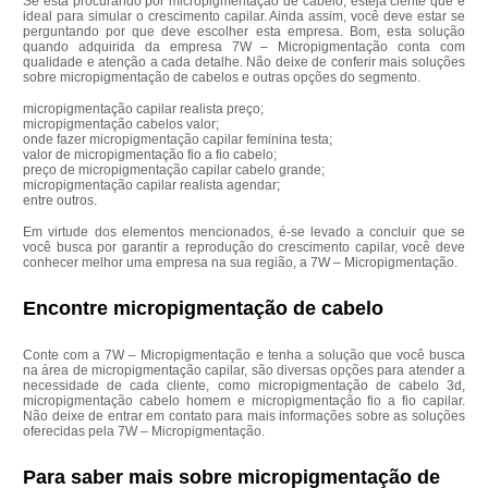
Se está procurando por micropigmentação de cabelo, esteja ciente que é
ideal para simular o crescimento capilar. Ainda assim, você deve estar se
perguntando por que deve escolher esta empresa. Bom, esta solução
quando adquirida da empresa 7W – Micropigmentação conta com
qualidade e atenção a cada detalhe. Não deixe de conferir mais soluções
sobre micropigmentação de cabelos e outras opções do segmento.
micropigmentação capilar realista preço;
micropigmentação cabelos valor;
onde fazer micropigmentação capilar feminina testa;
valor de micropigmentação fio a fio cabelo;
preço de micropigmentação capilar cabelo grande;
micropigmentação capilar realista agendar;
entre outros.
Em virtude dos elementos mencionados, é-se levado a concluir que se
você busca por garantir a reprodução do crescimento capilar, você deve
conhecer melhor uma empresa na sua região, a 7W – Micropigmentação.
Encontre micropigmentação de cabelo
Conte com a 7W – Micropigmentação e tenha a solução que você busca
na área de micropigmentação capilar, são diversas opções para atender a
necessidade de cada cliente, como micropigmentação de cabelo 3d,
micropigmentação cabelo homem e micropigmentação fio a fio capilar.
Não deixe de entrar em contato para mais informações sobre as soluções
oferecidas pela 7W – Micropigmentação.
Para saber mais sobre micropigmentação de