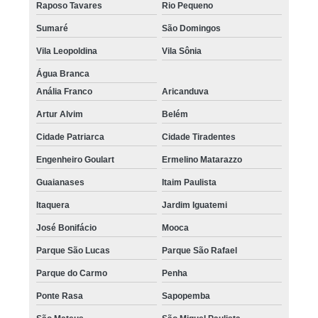
Raposo Tavares
Rio Pequeno
micropigmentação de cabelo Cidade Patriarca
Sumaré
São Domingos
micropigmentação de cabelo masculino preço Vila Carrão
Vila Leopoldina
Vila Sônia
micropigmentação fio a fio cabelo agendar Sapopemba
Água Branca
micropigmentação capilar fio a fio 3d Jardim São Luiz
Anália Franco
Aricanduva
valor de micropigmentação cabelo masculino Ibirapuera
Artur Alvim
Belém
Cidade Patriarca
Cidade Tiradentes
micropigmentação capilar cabelo branco agendar Jabaquara
Engenheiro Goulart
Ermelino Matarazzo
clínica de micropigmentação cabelo Raposo Tavares
Guaianases
Itaim Paulista
micropigmentação cabelo Osasco
Itaquera
Jardim Iguatemi
micropigmentação fio a fio capilar valor Mooca
José Bonifácio
Mooca
preço de micropigmentação preenchimento cabelo Higienópolis
Parque São Lucas
Parque São Rafael
micropigmentação capilar cabelo grande Embu Guaçú
Parque do Carmo
Penha
micropigmentação cabelo feminino valor Campo Belo
Ponte Rasa
Sapopemba
micropigmentação cabelo feminino valor Pedreira