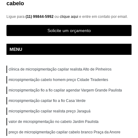
cabelo
Ligue para
(11) 99844-5992
ou
clique aqui
e entre em contato por email.
Solicite um orçamento
MENU
clínica de micropigmentação capilar realista Alto de Pinheiros
micropigmentação cabelo homem preço Cidade Tiradentes
micropigmentação fio a fio capilar agendar Vargem Grande Paulista
micropigmentação capilar fio a fio Casa Verde
micropigmentação capilar realista preço Jaraguá
valor de micropigmentação no cabelo Jardim Paulista
preço de micropigmentação capilar cabelo branco Praça da Arvore