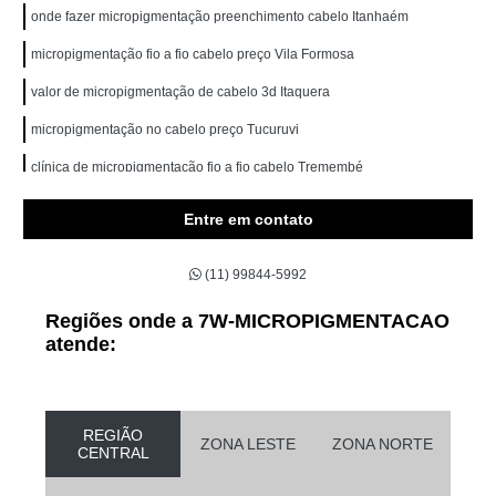
onde fazer micropigmentação preenchimento cabelo Itanhaém
micropigmentação fio a fio cabelo preço Vila Formosa
valor de micropigmentação de cabelo 3d Itaquera
micropigmentação no cabelo preço Tucuruvi
clínica de micropigmentação fio a fio cabelo Tremembé
micropigmentação de cabelo 3d preço Glicério
Entre em contato
onde fazer micropigmentação cabelo feminino Taboão da Serra
(11) 99844-5992
onde fazer micropigmentação fio a fio capilar Tatuapé
micropigmentação capilar feminina testa valor São Miguel Paulista
Regiões onde a 7W-MICROPIGMENTACAO
atende:
clínica de micropigmentação no cabelo Cidade Tiradentes
onde fazer micropigmentação capilar fio a fio 3d Perus
micropigmentação capilar fio a fio 3d valor Aricanduva
REGIÃO
ZONA LESTE
ZONA NORTE
CENTRAL
micropigmentação capilar feminina testa valor Grajau