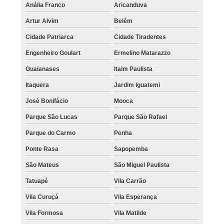
Anália Franco
Aricanduva
Artur Alvim
Belém
Cidade Patriarca
Cidade Tiradentes
Engenheiro Goulart
Ermelino Matarazzo
Guaianases
Itaim Paulista
Itaquera
Jardim Iguatemi
José Bonifácio
Mooca
Parque São Lucas
Parque São Rafael
Parque do Carmo
Penha
Ponte Rasa
Sapopemba
São Mateus
São Miguel Paulista
Tatuapé
Vila Carrão
Vila Curuçá
Vila Esperança
Vila Formosa
Vila Matilde