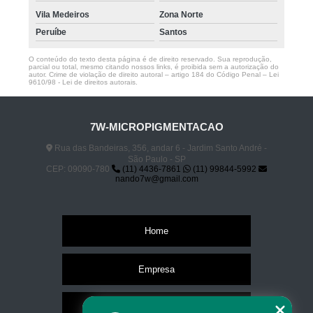
Vila Medeiros
Zona Norte
Peruíbe
Santos
O conteúdo do texto desta página é de direito reservado. Sua reprodução,
parcial ou total, mesmo citando nossos links, é proibida sem a autorização do
autor. Crime de violação de direito autoral – artigo 184 do Código Penal –
Lei
9610/98 - Lei de direitos autorais
.
7W-MICROPIGMENTACAO
Rua das Bandeiras, 356, andar 6 - Jardim Santo André -
São Paulo - SP
CEP: 09090-780
(11) 4436-7861
(11) 99844-5992
nando7w@gmail.com
Home
Empresa
Missão