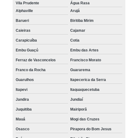
Vila Prudente
Água Rasa
Alphaville
Arujá
Barueri
Biritiba Mirim
Caieiras
Cajamar
Carapicuíba
Cotia
Embu Guaçú
Embu das Artes
Ferraz de Vasconcelos
Francisco Morato
Franco da Rocha
Guararema
Guarulhos
Itapecerica da Serra
Itapevi
Itaquaquecetuba
Jandira
Jundiaí
Juquitiba
Mairiporã
Mauá
Mogi das Cruzes
Osasco
Pirapora do Bom Jesus