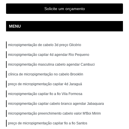
Solicite um orçamento
MENU
micropigmentação de cabelo 3d preço Glicério
micropigmentação capilar 4d agendar Rio Pequeno
micropigmentação masculina cabelo agendar Cambuci
clínica de micropigmentação no cabelo Brooklin
preço de micropigmentação capilar 4d Jaraguá
micropigmentação capilar fio a fio Vila Formosa
micropigmentação capilar cabelo branco agendar Jabaquara
micropigmentação preenchimento cabelo valor M'Boi Mirim
preço de micropigmentação capilar fio a fio Santos