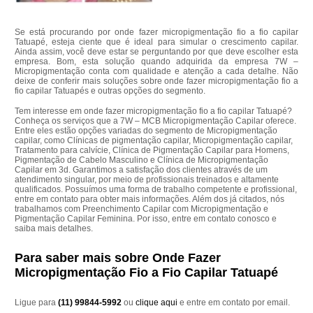
Se está procurando por onde fazer micropigmentação fio a fio capilar
Tatuapé, esteja ciente que é ideal para simular o crescimento capilar.
Ainda assim, você deve estar se perguntando por que deve escolher esta
empresa. Bom, esta solução quando adquirida da empresa 7W –
Micropigmentação conta com qualidade e atenção a cada detalhe. Não
deixe de conferir mais soluções sobre onde fazer micropigmentação fio a
fio capilar Tatuapés e outras opções do segmento.
Tem interesse em onde fazer micropigmentação fio a fio capilar Tatuapé?
Conheça os serviços que a 7W – MCB Micropigmentação Capilar oferece.
Entre eles estão opções variadas do segmento de Micropigmentação
capilar, como Clínicas de pigmentação capilar, Micropigmentação capilar,
Tratamento para calvície, Clínica de Pigmentação Capilar para Homens,
Pigmentação de Cabelo Masculino e Clínica de Micropigmentação
Capilar em 3d. Garantimos a satisfação dos clientes através de um
atendimento singular, por meio de profissionais treinados e altamente
qualificados. Possuímos uma forma de trabalho competente e profissional,
entre em contato para obter mais informações. Além dos já citados, nós
trabalhamos com Preenchimento Capilar com Micropigmentação e
Pigmentação Capilar Feminina. Por isso, entre em contato conosco e
saiba mais detalhes.
Para saber mais sobre Onde Fazer
Micropigmentação Fio a Fio Capilar Tatuapé
Ligue para
(11) 99844-5992
ou
clique aqui
e entre em contato por email.