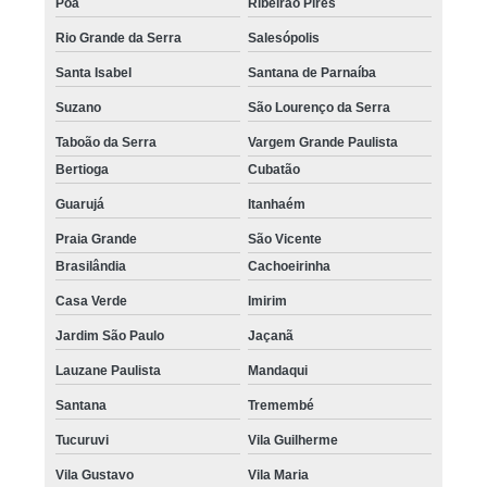
Poá
Ribeirão Pires
Rio Grande da Serra
Salesópolis
Santa Isabel
Santana de Parnaíba
Suzano
São Lourenço da Serra
Taboão da Serra
Vargem Grande Paulista
Bertioga
Cubatão
Guarujá
Itanhaém
Praia Grande
São Vicente
Brasilândia
Cachoeirinha
Casa Verde
Imirim
Jardim São Paulo
Jaçanã
Lauzane Paulista
Mandaqui
Santana
Tremembé
Tucuruvi
Vila Guilherme
Vila Gustavo
Vila Maria