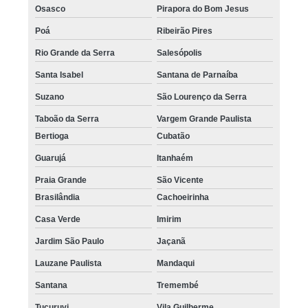
Osasco
Pirapora do Bom Jesus
Poá
Ribeirão Pires
Rio Grande da Serra
Salesópolis
Santa Isabel
Santana de Parnaíba
Suzano
São Lourenço da Serra
Taboão da Serra
Vargem Grande Paulista
Bertioga
Cubatão
Guarujá
Itanhaém
Praia Grande
São Vicente
Brasilândia
Cachoeirinha
Casa Verde
Imirim
Jardim São Paulo
Jaçanã
Lauzane Paulista
Mandaqui
Santana
Tremembé
Tucuruvi
Vila Guilherme