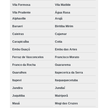
Vila Formosa
Vila Matilde
Vila Prudente
Água Rasa
Alphaville
Arujá
Barueri
Biritiba Mirim
Caieiras
Cajamar
Carapicuíba
Cotia
Embu Guaçú
Embu das Artes
Ferraz de Vasconcelos
Francisco Morato
Franco da Rocha
Guararema
Guarulhos
Itapecerica da Serra
Itapevi
Itaquaquecetuba
Jandira
Jundiaí
Juquitiba
Mairiporã
Mauá
Mogi das Cruzes