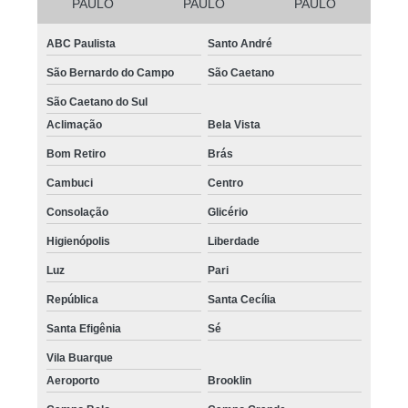
PAULO
PAULO
PAULO
ABC Paulista
Santo André
São Bernardo do Campo
São Caetano
São Caetano do Sul
Aclimação
Bela Vista
Bom Retiro
Brás
Cambuci
Centro
Consolação
Glicério
Higienópolis
Liberdade
Luz
Pari
República
Santa Cecília
Santa Efigênia
Sé
Vila Buarque
Aeroporto
Brooklin