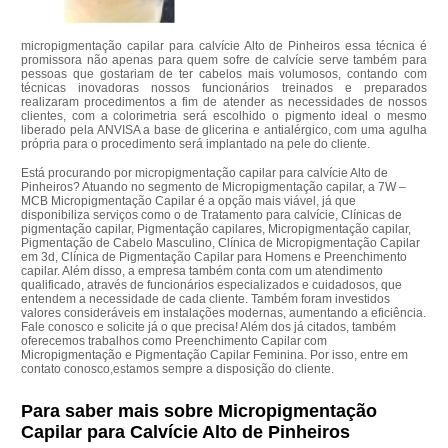
micropigmentação capilar para calvície Alto de Pinheiros essa técnica é
promissora não apenas para quem sofre de calvície serve também para
pessoas que gostariam de ter cabelos mais volumosos, contando com
técnicas inovadoras nossos funcionários treinados e preparados
realizaram procedimentos a fim de atender as necessidades de nossos
clientes, com a colorimetria será escolhido o pigmento ideal o mesmo
liberado pela ANVISA a base de glicerina e antialérgico, com uma agulha
própria para o procedimento será implantado na pele do cliente.
Está procurando por micropigmentação capilar para calvície Alto de
Pinheiros? Atuando no segmento de Micropigmentação capilar, a 7W –
MCB Micropigmentação Capilar é a opção mais viável, já que
disponibiliza serviços como o de Tratamento para calvície, Clínicas de
pigmentação capilar, Pigmentação capilares, Micropigmentação capilar,
Pigmentação de Cabelo Masculino, Clínica de Micropigmentação Capilar
em 3d, Clínica de Pigmentação Capilar para Homens e Preenchimento
capilar. Além disso, a empresa também conta com um atendimento
qualificado, através de funcionários especializados e cuidadosos, que
entendem a necessidade de cada cliente. Também foram investidos
valores consideráveis em instalações modernas, aumentando a eficiência.
Fale conosco e solicite já o que precisa! Além dos já citados, também
oferecemos trabalhos como Preenchimento Capilar com
Micropigmentação e Pigmentação Capilar Feminina. Por isso, entre em
contato conosco,estamos sempre a disposição do cliente.
Para saber mais sobre Micropigmentação
Capilar para Calvície Alto de Pinheiros