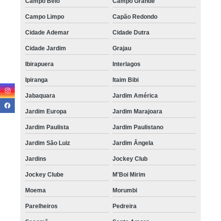
Campo Belo
Campo Grande
Campo Limpo
Capão Redondo
Cidade Ademar
Cidade Dutra
Cidade Jardim
Grajau
Ibirapuera
Interlagos
Ipiranga
Itaim Bibi
Jabaquara
Jardim América
Jardim Europa
Jardim Marajoara
Jardim Paulista
Jardim Paulistano
Jardim São Luiz
Jardim Ângela
Jardins
Jockey Club
Jockey Clube
M'Boi Mirim
Moema
Morumbi
Parelheiros
Pedreira