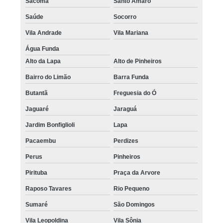
Sacomã
Santo Amaro
Saúde
Socorro
Vila Andrade
Vila Mariana
Água Funda
Alto da Lapa
Alto de Pinheiros
Bairro do Limão
Barra Funda
Butantã
Freguesia do Ó
Jaguaré
Jaraguá
Jardim Bonfiglioli
Lapa
Pacaembu
Perdizes
Perus
Pinheiros
Pirituba
Praça da Arvore
Raposo Tavares
Rio Pequeno
Sumaré
São Domingos
Vila Leopoldina
Vila Sônia