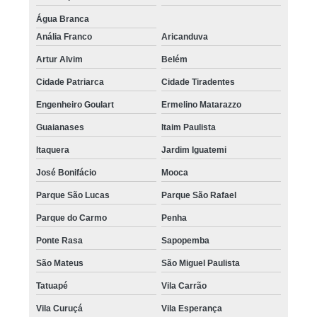
Água Branca
Anália Franco
Aricanduva
Artur Alvim
Belém
Cidade Patriarca
Cidade Tiradentes
Engenheiro Goulart
Ermelino Matarazzo
Guaianases
Itaim Paulista
Itaquera
Jardim Iguatemi
José Bonifácio
Mooca
Parque São Lucas
Parque São Rafael
Parque do Carmo
Penha
Ponte Rasa
Sapopemba
São Mateus
São Miguel Paulista
Tatuapé
Vila Carrão
Vila Curuçá
Vila Esperança