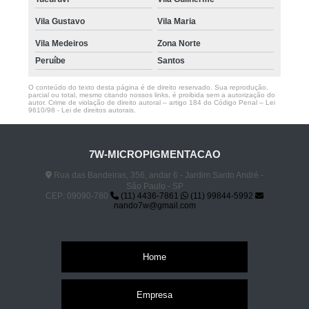
Vila Gustavo
Vila Maria
Vila Medeiros
Zona Norte
Peruíbe
Santos
O conteúdo do texto desta página é de direito reservado. Sua reprodução,
parcial ou total, mesmo citando nossos links, é proibida sem a autorização do
autor. Crime de violação de direito autoral – artigo 184 do Código Penal –
Lei
9610/98 - Lei de direitos autorais
.
7W-MICROPIGMENTACAO
Rua das Bandeiras, 356, andar 6 - Jardim Santo André -
São Paulo - SP
CEP: 09090-780
(11) 4436-7861
(11) 99844-5992
nando7w@gmail.com
Home
Empresa