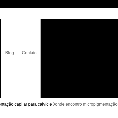
Clínica de Micropigmentaç
Clínica de Micropigmentação C
Clínica de Pigmentação Capilar De
Clínica de Pi
Blog
Contato
Clínica de Pi
Clínica de Pigmentação de Cabelo Ma
Clínica de Pigmentação na Care
Curso de Micr
Curso de Micropigm
Curso de Micropigme
tação capilar para calvície
onde encontro micropigmentação c
Curso de Micropi