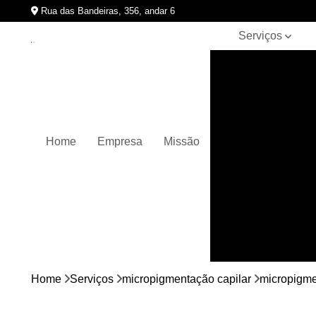
Rua das Bandeiras, 356, andar 6
Serviços
Clínicas de
pigmentação
capilar
Cursos de
micropigmentação
Home
Empresa
Missão
Micropigmentação
capilar
Micropigmentação
de cabelos
Micropigmentação
em barbas
Nano
micropigmentação
Home
Serviços
micropigmentação capilar
micropigmen
Pigmentação
capilares