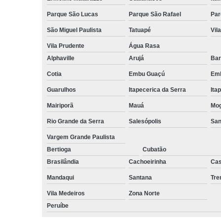
Parque São Lucas
Parque São Rafael
Par
São Miguel Paulista
Tatuapé
Vil
Vila Prudente
Água Rasa
Alphaville
Arujá
Bar
Cotia
Embu Guaçú
Emb
Guarulhos
Itapecerica da Serra
Ita
Mairiporã
Mauá
Mog
Rio Grande da Serra
Salesópolis
San
Vargem Grande Paulista
Bertioga
Cubatão
Brasilândia
Cachoeirinha
Cas
Mandaqui
Santana
Tr
Vila Medeiros
Zona Norte
Peruíbe