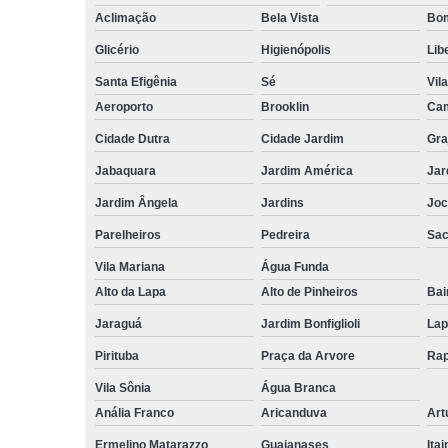
Aclimação
Bela Vista
Bom
Glicério
Higienópolis
Lib
Santa Efigênia
Sé
Vil
Aeroporto
Brooklin
Cam
Cidade Dutra
Cidade Jardim
Gra
Jabaquara
Jardim América
Jar
Jardim Ângela
Jardins
Joc
Parelheiros
Pedreira
Sa
Vila Mariana
Água Funda
Alto da Lapa
Alto de Pinheiros
Bai
Jaraguá
Jardim Bonfiglioli
Lap
Pirituba
Praça da Arvore
Rap
Vila Sônia
Água Branca
Anália Franco
Aricanduva
Art
Ermelino Matarazzo
Guaianases
Ita