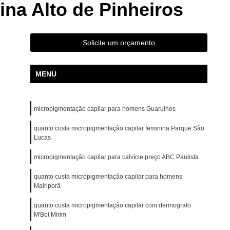
na Alto de Pinheiros
ão para Iniciantes Rio Grande da Serra
ção Presencial São Bernardo do Campo
ndré
Curso de Pigmentação Capilar Ribeirão Pires
Solicite um orçamento
tação Capilar São Caetano do Sul
MENU
 de Micropigmentação Santo André
tação Capilar São Bernardo do Campo
micropigmentação capilar para homens Guarulhos
lar Presencial Mauá
Micropigmentação Capilar 3d
Dermografo
quanto custa micropigmentação capilar feminina Parque São
Micropigmentação Capilar em 3d
Lucas
ntradas
Micropigmentação Capilar Entradas
micropigmentação capilar para calvície preço ABC Paulista
inina
Micropigmentação Capilar Masculina
quanto custa micropigmentação capilar para homens
tradas
Micropigmentação Capilar para Calvície
Mairiporã
tradas
Micropigmentação Capilar para Homens
quanto custa micropigmentação capilar com dermografo
M'Boi Mirim
o
Micropigmentação Cabelo Feminino