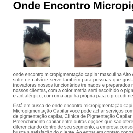
Onde Encontro Micropig
Preenchimento
capilar
Tratamento para
calvície
onde encontro micropigmentação capilar masculina Alto
sofre de calvície serve também para pessoas que gost
inovadoras nossos funcionários treinados e preparados 
nossos clientes, com a colorimetria será escolhido o pi
e antialérgico, com uma agulha própria para o procedimen
Está em busca de onde encontro micropigmentação capi
Micropigmentação Capilar você pode achar serviços com
de pigmentação capilar, Clínica de Pigmentação Capila
Preenchimento capilar entre outras opções que são ofer
diferenciando dentro de seu segmento, a empresa cons
busca a satisfação do cliente. Ao entrar em contato con