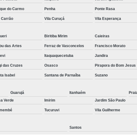
Preenchimento Capilar Centr
que do Carmo
Penha
Ponte Rasa
a Carrão
Vila Curuçá
Vila Esperança
Preenchimento Capilar com Micropig
Preenchimento Capilar em H
ueri
Biritiba Mirim
Caieiras
Preenchimento Capilar Fem
u das Artes
Ferraz de Vasconcelos
Francisco Morato
Preenchimento Capilar na T
pevi
Itaquaquecetuba
Jandira
Preenchimento Capilar par
i das Cruzes
Osasco
Pirapora do Bom Jesus
Tratamento de Calvície F
ta Isabel
Santana de Parnaíba
Suzano
Tratamento para a Calvície
T
Tratamento para a Calvície Feminin
Guarujá
Itanhaém
Prai
a Verde
Imirim
Jardim São Paulo
Tratamento para Calvície com Pi
emembé
Tucuruvi
Vila Guilherme
Tratamento para Calvície 
Santos