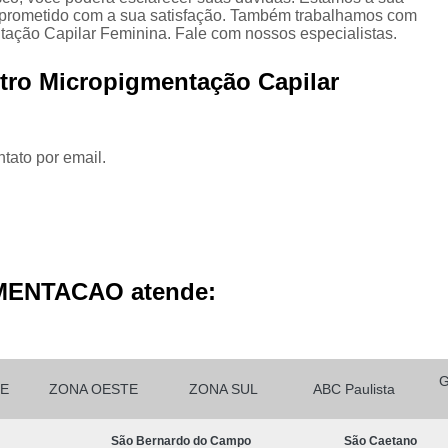
Micropigmentação Cabelo H
mprometido com a sua satisfação. Também trabalhamos com
ção Capilar Feminina. Fale com nossos especialistas.
Micropigmentação Ca
Micropigmentação Capilar Cabelo 
tro Micropigmentação Capilar
Micropigmentação Capilar Femin
Micropigmentação Capilar Fio 
tato por email.
Micropigmentação de Ca
Micropigmentação de Cabelo M
Micropigmentação Fio a Fio Ca
Micropigmentação no Cabelo
MENTACAO atende:
Micro Pigmentação Barba Dia
Micropigmentação
Micropigmentação de 
E
ZONA OESTE
ZONA SUL
ABC Paulista
Micropigmentação de Barba São Ca
São Bernardo do Campo
São Caetano