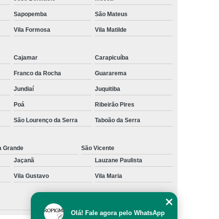
al
Preenchimento Capilar com Micro Ponto
Sapopemba
São Mateus
Vila Formosa
Vila Matilde
mentação
Preenchimento Capilar com Pigmentação
omens
Preenchimento Capilar em Mulheres
Cajamar
Carapicuíba
inino
Preenchimento Capilar Masculino
Franco da Rocha
Guararema
esta
Preenchimento Capilar nas Entradas
Jundiaí
Juquitiba
a Diminuir Testa
Tratamento de Calvície
Poá
Ribeirão Pires
eminina
Tratamento de Calvície Natural
São Lourenço da Serra
Taboão da Serra
ratamento para a Calvície com Micropigmentação
a
Tratamento para Calvície com Micopigmentação
a Grande
São Vicente
Jaçanã
Lauzane Paulista
gmentação
Tratamento para Calvície em Homens
Vila Gustavo
Vila Maria
Homem
Tratamento para Calvície Masculina
Olá! Fale agora pelo WhatsApp