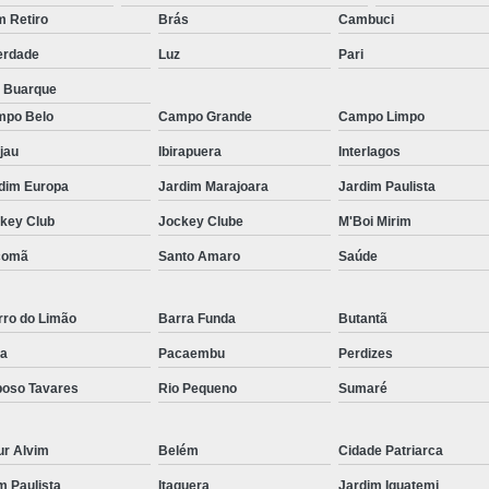
Micropigmentação Fio a Fio Barba San
 Retiro
Brás
Cambuci
Micropigmentação na Barba ABC Paul
erdade
Luz
Pari
Nano Micro Capilar São Bernardo do
a Buarque
Nano Micropigmentação de Barba 
po Belo
Campo Grande
Campo Limpo
Nano Pigmentação Cabelo Rio Grande 
jau
Ibirapuera
Interlagos
Nano Pigmentaçã
dim Europa
Jardim Marajoara
Jardim Paulista
key Club
Jockey Clube
M'Boi Mirim
Nano Pigment
comã
Santo Amaro
Saúde
Nano Pigmentaçã
Nano Pigmentação no Cab
rro do Limão
Barra Funda
Butantã
Pigmentação Capilar 3d
Pigmentaç
a
Pacaembu
Perdizes
Pigmentação Capilar em E
oso Tavares
Rio Pequeno
Sumaré
Pigmentação Capilar Mascu
Pigmentação de Cabelo Mas
ur Alvim
Belém
Cidade Patriarca
Pigmentação na Care
im Paulista
Itaquera
Jardim Iguatemi