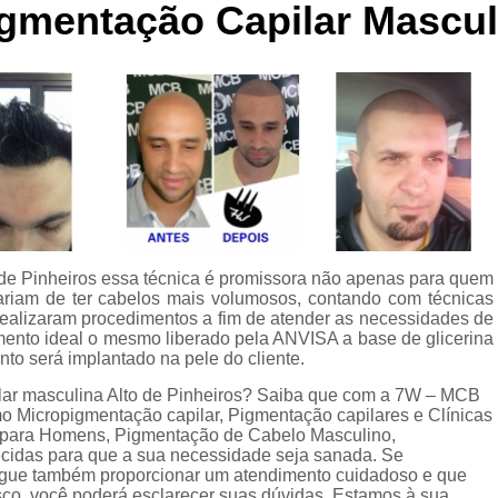
mentação Capilar Masculi
Curso de Micropigmentaç
Curso de Micropigmenta
Curso de Micropigmentação Santo A
Curso Micropigmen
Curso Presencial
Cursos de Micropigmen
Cursos de Micropigmentação de Capi
 de Pinheiros essa técnica é promissora não apenas para quem
Micropigmentação Capilar com 
ariam de ter cabelos mais volumosos, contando com técnicas
Micropigmentação Capilar em E
realizaram procedimentos a fim de atender as necessidades de
gmento ideal o mesmo liberado pela ANVISA a base de glicerina
Micropigmentação Capilar Fem
to será implantado na pele do cliente.
Micropigmentação Capilar nas En
lar masculina Alto de Pinheiros? Saiba que com a 7W – MCB
o Micropigmentação capilar, Pigmentação capilares e Clínicas
Micropigmentação Capilar para En
r para Homens, Pigmentação de Cabelo Masculino,
ecidas para que a sua necessidade seja sanada. Se
Micropigmentação Cabel
egue também proporcionar um atendimento cuidadoso e que
osco, você poderá esclarecer suas dúvidas. Estamos à sua