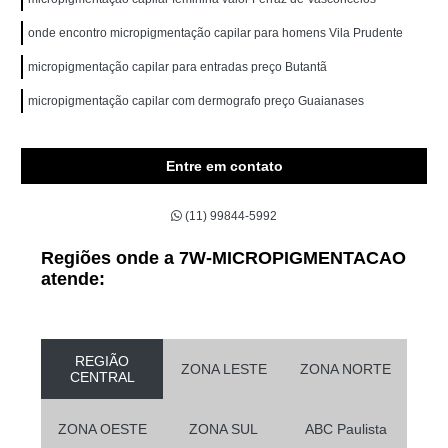
onde encontro micropigmentação capilar para homens Vila Prudente
micropigmentação capilar para entradas preço Butantã
micropigmentação capilar com dermografo preço Guaianases
Entre em contato
(11) 99844-5992
Regiões onde a 7W-MICROPIGMENTACAO
atende:
REGIÃO
ZONA LESTE
ZONA NORTE
CENTRAL
ZONA OESTE
ZONA SUL
ABC Paulista