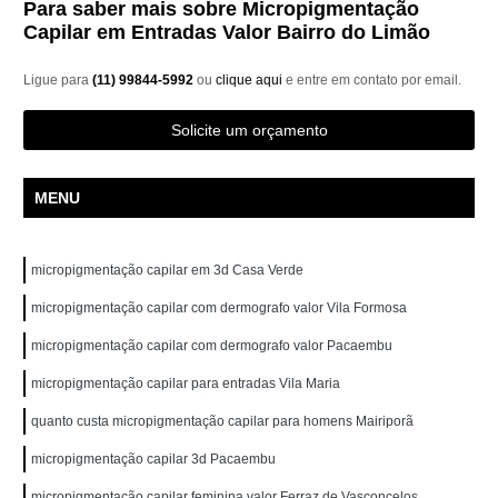
Para saber mais sobre Micropigmentação
Capilar em Entradas Valor Bairro do Limão
Ligue para
(11) 99844-5992
ou
clique aqui
e entre em contato por email.
Solicite um orçamento
MENU
micropigmentação capilar em 3d Casa Verde
micropigmentação capilar com dermografo valor Vila Formosa
micropigmentação capilar com dermografo valor Pacaembu
micropigmentação capilar para entradas Vila Maria
quanto custa micropigmentação capilar para homens Mairiporã
micropigmentação capilar 3d Pacaembu
micropigmentação capilar feminina valor Ferraz de Vasconcelos