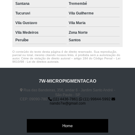
Santana
Tremembé
Tucuruvi
Vila Guilherme
Vila Gustavo
Vila Maria
Vila Medeiros
Zona Norte
Peruíbe
Santos
O conteúdo do texto desta página é de direito reservado. Sua reprodução,
parcial ou total, mesmo citando nossos links, é proibida sem a autorização do
autor. Crime de violação de direito autoral – artigo 184 do Código Penal –
Lei
9610/98 - Lei de direitos autorais
.
7W-MICROPIGMENTACAO
Rua das Bandeiras, 356, andar 6 - Jardim Santo André -
São Paulo - SP
CEP: 09090-780
(11) 4436-7861
(11) 99844-5992
nando7w@gmail.com
Home