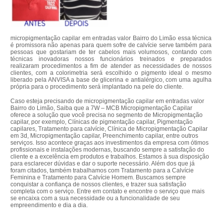
micropigmentação capilar em entradas valor Bairro do Limão essa técnica
é promissora não apenas para quem sofre de calvície serve também para
pessoas que gostariam de ter cabelos mais volumosos, contando com
técnicas inovadoras nossos funcionários treinados e preparados
realizaram procedimentos a fim de atender as necessidades de nossos
clientes, com a colorimetria será escolhido o pigmento ideal o mesmo
liberado pela ANVISA a base de glicerina e antialérgico, com uma agulha
própria para o procedimento será implantado na pele do cliente.
Caso esteja precisando de micropigmentação capilar em entradas valor
Bairro do Limão, Saiba que a 7W – MCB Micropigmentação Capilar
oferece a solução que você precisa no segmento de Micropigmentação
capilar, por exemplo, Clínicas de pigmentação capilar, Pigmentação
capilares, Tratamento para calvície, Clínica de Micropigmentação Capilar
em 3d, Micropigmentação capilar, Preenchimento capilar, entre outros
serviços. Isso acontece graças aos investimentos da empresa com ótimos
profissionais e instalações modernas, buscando sempre a satisfação do
cliente e a excelência em produtos e trabalhos. Estamos à sua disposição
para esclarecer dúvidas e dar o suporte necessário. Além dos que já
foram citados, também trabalhamos com Tratamento para a Calvície
Feminina e Tratamento para Calvície Homem. Buscamos sempre
conquistar a confiança de nossos clientes, e trazer sua satisfação
completa com o serviço. Entre em contato e encontre o serviço que mais
se encaixa com a sua necessidade ou a funcionalidade de seu
empreendimento e dia a dia.