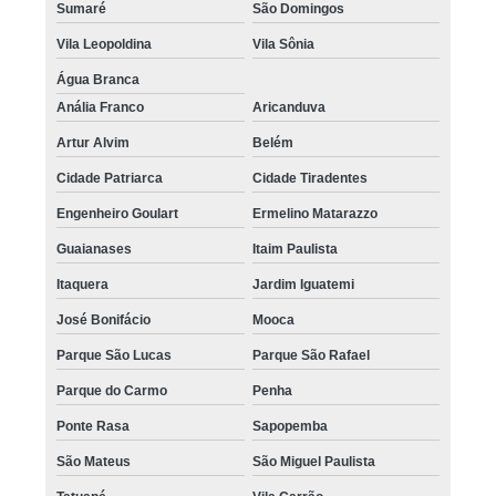
Sumaré
São Domingos
Vila Leopoldina
Vila Sônia
Água Branca
Anália Franco
Aricanduva
Artur Alvim
Belém
Cidade Patriarca
Cidade Tiradentes
Engenheiro Goulart
Ermelino Matarazzo
Guaianases
Itaim Paulista
Itaquera
Jardim Iguatemi
José Bonifácio
Mooca
Parque São Lucas
Parque São Rafael
Parque do Carmo
Penha
Ponte Rasa
Sapopemba
São Mateus
São Miguel Paulista