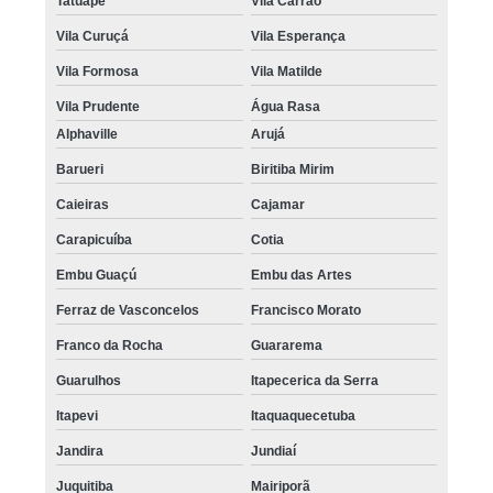
Tatuapé
Vila Carrão
Vila Curuçá
Vila Esperança
Vila Formosa
Vila Matilde
Vila Prudente
Água Rasa
Alphaville
Arujá
Barueri
Biritiba Mirim
Caieiras
Cajamar
Carapicuíba
Cotia
Embu Guaçú
Embu das Artes
Ferraz de Vasconcelos
Francisco Morato
Franco da Rocha
Guararema
Guarulhos
Itapecerica da Serra
Itapevi
Itaquaquecetuba
Jandira
Jundiaí
Juquitiba
Mairiporã