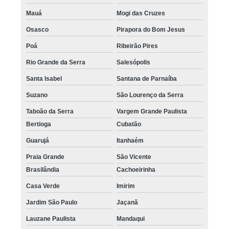
Mauá
Mogi das Cruzes
Osasco
Pirapora do Bom Jesus
Poá
Ribeirão Pires
Rio Grande da Serra
Salesópolis
Santa Isabel
Santana de Parnaíba
Suzano
São Lourenço da Serra
Taboão da Serra
Vargem Grande Paulista
Bertioga
Cubatão
Guarujá
Itanhaém
Praia Grande
São Vicente
Brasilândia
Cachoeirinha
Casa Verde
Imirim
Jardim São Paulo
Jaçanã
Lauzane Paulista
Mandaqui