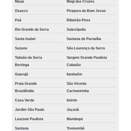
Mauá
Mogi das Cruzes
Osasco
Pirapora do Bom Jesus
Poá
Ribeirão Pires
Rio Grande da Serra
Salesópolis
Santa Isabel
Santana de Parnaíba
Suzano
São Lourenço da Serra
Taboão da Serra
Vargem Grande Paulista
Bertioga
Cubatão
Guarujá
Itanhaém
Praia Grande
São Vicente
Brasilândia
Cachoeirinha
Casa Verde
Imirim
Jardim São Paulo
Jaçanã
Lauzane Paulista
Mandaqui
Santana
Tremembé