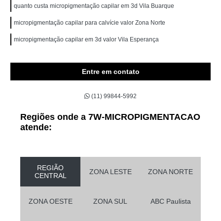
quanto custa micropigmentação capilar em 3d Vila Buarque
micropigmentação capilar para calvície valor Zona Norte
micropigmentação capilar em 3d valor Vila Esperança
Entre em contato
(11) 99844-5992
Regiões onde a 7W-MICROPIGMENTACAO
atende:
REGIÃO
ZONA LESTE
ZONA NORTE
CENTRAL
ZONA OESTE
ZONA SUL
ABC Paulista