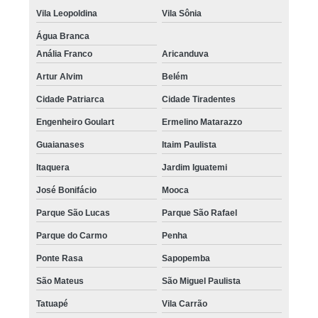
Vila Leopoldina
Vila Sônia
Água Branca
Anália Franco
Aricanduva
Artur Alvim
Belém
Cidade Patriarca
Cidade Tiradentes
Engenheiro Goulart
Ermelino Matarazzo
Guaianases
Itaim Paulista
Itaquera
Jardim Iguatemi
José Bonifácio
Mooca
Parque São Lucas
Parque São Rafael
Parque do Carmo
Penha
Ponte Rasa
Sapopemba
São Mateus
São Miguel Paulista
Tatuapé
Vila Carrão