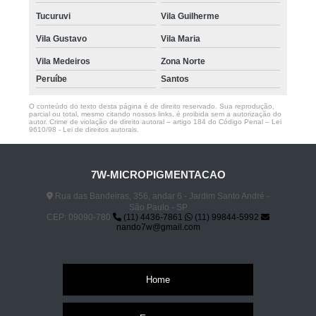
Tucuruvi
Vila Guilherme
Vila Gustavo
Vila Maria
Vila Medeiros
Zona Norte
Peruíbe
Santos
O conteúdo do texto desta página é de direito reservado. Sua reprodução,
parcial ou total, mesmo citando nossos links, é proibida sem a autorização do
autor. Crime de violação de direito autoral – artigo 184 do Código Penal –
Lei
9610/98 - Lei de direitos autorais
.
7W-MICROPIGMENTACAO
Rua das Bandeiras, 356, andar 6 - Jardim Santo André -
São Paulo - SP
CEP: 09090-780
(11) 4436-7861
(11) 99844-5992
nando7w@gmail.com
Home