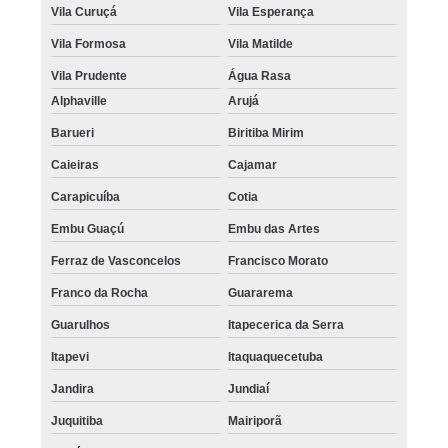
Vila Curuçá
Vila Esperança
Vila Formosa
Vila Matilde
Vila Prudente
Água Rasa
Alphaville
Arujá
Barueri
Biritiba Mirim
Caieiras
Cajamar
Carapicuíba
Cotia
Embu Guaçú
Embu das Artes
Ferraz de Vasconcelos
Francisco Morato
Franco da Rocha
Guararema
Guarulhos
Itapecerica da Serra
Itapevi
Itaquaquecetuba
Jandira
Jundiaí
Juquitiba
Mairiporã