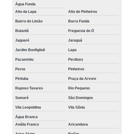
Água Funda
Alto da Lapa
Alto de Pinheiros
Bairro do Limão
Barra Funda
Butantã
Freguesia do Ó
Jaguaré
Jaraguá
Jardim Bonfiglioli
Lapa
Pacaembu
Perdizes
Perus
Pinheiros
Pirituba
Praça da Arvore
Raposo Tavares
Rio Pequeno
Sumaré
São Domingos
Vila Leopoldina
Vila Sônia
Água Branca
Anália Franco
Aricanduva
Artur Alvim
Belém