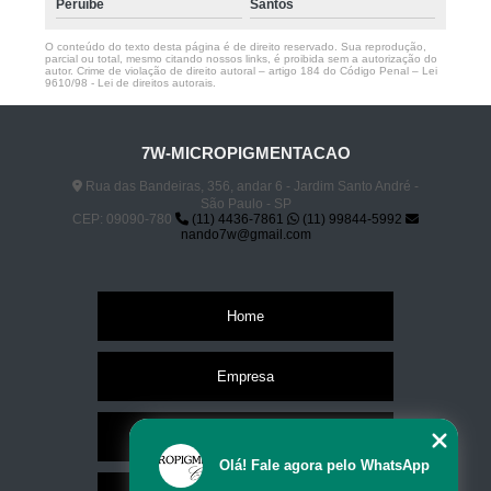
Peruíbe
Santos
O conteúdo do texto desta página é de direito reservado. Sua reprodução,
parcial ou total, mesmo citando nossos links, é proibida sem a autorização do
autor. Crime de violação de direito autoral – artigo 184 do Código Penal –
Lei
9610/98 - Lei de direitos autorais
.
7W-MICROPIGMENTACAO
Rua das Bandeiras, 356, andar 6 - Jardim Santo André -
São Paulo - SP
CEP: 09090-780
(11) 4436-7861
(11) 99844-5992
nando7w@gmail.com
Home
Empresa
Missão
Olá! Fale agora pelo WhatsApp