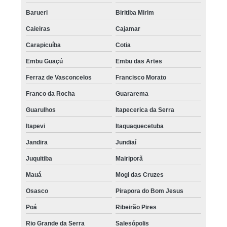
Barueri
Biritiba Mirim
Caieiras
Cajamar
Carapicuíba
Cotia
Embu Guaçú
Embu das Artes
Ferraz de Vasconcelos
Francisco Morato
Franco da Rocha
Guararema
Guarulhos
Itapecerica da Serra
Itapevi
Itaquaquecetuba
Jandira
Jundiaí
Juquitiba
Mairiporã
Mauá
Mogi das Cruzes
Osasco
Pirapora do Bom Jesus
Poá
Ribeirão Pires
Rio Grande da Serra
Salesópolis