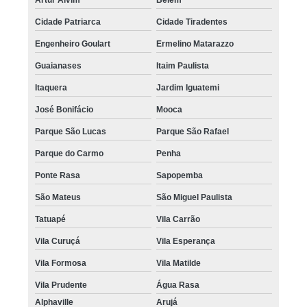
Cidade Patriarca
Cidade Tiradentes
Engenheiro Goulart
Ermelino Matarazzo
Guaianases
Itaim Paulista
Itaquera
Jardim Iguatemi
José Bonifácio
Mooca
Parque São Lucas
Parque São Rafael
Parque do Carmo
Penha
Ponte Rasa
Sapopemba
São Mateus
São Miguel Paulista
Tatuapé
Vila Carrão
Vila Curuçá
Vila Esperança
Vila Formosa
Vila Matilde
Vila Prudente
Água Rasa
Alphaville
Arujá