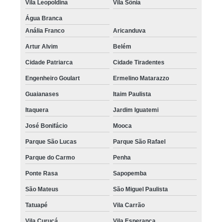
Vila Leopoldina
Vila Sônia
Água Branca
Anália Franco
Aricanduva
Artur Alvim
Belém
Cidade Patriarca
Cidade Tiradentes
Engenheiro Goulart
Ermelino Matarazzo
Guaianases
Itaim Paulista
Itaquera
Jardim Iguatemi
José Bonifácio
Mooca
Parque São Lucas
Parque São Rafael
Parque do Carmo
Penha
Ponte Rasa
Sapopemba
São Mateus
São Miguel Paulista
Tatuapé
Vila Carrão
Vila Curuçá
Vila Esperança