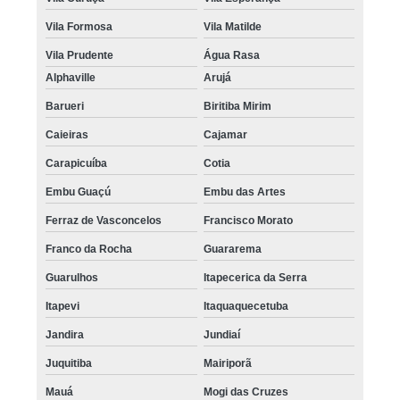
Vila Formosa
Vila Matilde
Vila Prudente
Água Rasa
Alphaville
Arujá
Barueri
Biritiba Mirim
Caieiras
Cajamar
Carapicuíba
Cotia
Embu Guaçú
Embu das Artes
Ferraz de Vasconcelos
Francisco Morato
Franco da Rocha
Guararema
Guarulhos
Itapecerica da Serra
Itapevi
Itaquaquecetuba
Jandira
Jundiaí
Juquitiba
Mairiporã
Mauá
Mogi das Cruzes