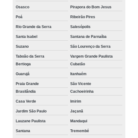
Osasco
Pirapora do Bom Jesus
Poá
Ribeirão Pires
Rio Grande da Serra
Salesópolis
Santa Isabel
Santana de Parnaíba
Suzano
São Lourenço da Serra
Taboão da Serra
Vargem Grande Paulista
Bertioga
Cubatão
Guarujá
Itanhaém
Praia Grande
São Vicente
Brasilândia
Cachoeirinha
Casa Verde
Imirim
Jardim São Paulo
Jaçanã
Lauzane Paulista
Mandaqui
Santana
Tremembé