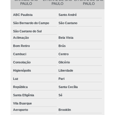
PAULO
PAULO
PAULO
ABC Paulista
Santo André
São Bernardo do Campo
São Caetano
São Caetano do Sul
Aclimação
Bela Vista
Bom Retiro
Brás
Cambuci
Centro
Consolação
Glicério
Higienópolis
Liberdade
Luz
Pari
República
Santa Cecília
Santa Efigênia
Sé
Vila Buarque
Aeroporto
Brooklin