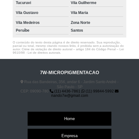
Tucuruvi
Vila Guilherme
Vila Gustavo
Vila Maria
Vila Medeiros
Zona Norte
Peruíbe
Santos
O conteúdo do texto desta página é de direito reservado. Sua reprodução,
parcial ou total, mesmo citando nossos links, é proibida sem a autorização do
autor. Crime de violação de direito autoral – artigo 184 do Código Penal –
Lei
9610/98 - Lei de direitos autorais
.
7W-MICROPIGMENTACAO
Rua das Bandeiras, 356, andar 6 - Jardim Santo André -
São Paulo - SP
CEP: 09090-780
(11) 4436-7861
(11) 99844-5992
nando7w@gmail.com
Home
Empresa