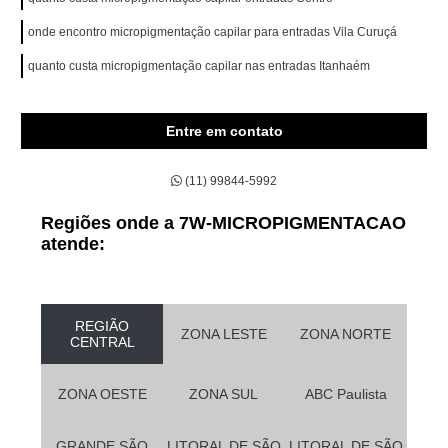
onde encontro micropigmentação capilar para entradas Vila Curuçá
quanto custa micropigmentação capilar nas entradas Itanhaém
Entre em contato
(11) 99844-5992
Regiões onde a 7W-MICROPIGMENTACAO
atende:
REGIÃO
ZONA LESTE
ZONA NORTE
CENTRAL
ZONA OESTE
ZONA SUL
ABC Paulista
GRANDE SÃO
LITORAL DE SÃO
LITORAL DE SÃO