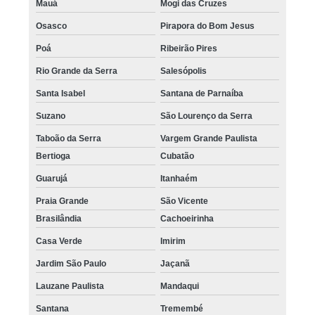
Mauá
Mogi das Cruzes
Osasco
Pirapora do Bom Jesus
Poá
Ribeirão Pires
Rio Grande da Serra
Salesópolis
Santa Isabel
Santana de Parnaíba
Suzano
São Lourenço da Serra
Taboão da Serra
Vargem Grande Paulista
Bertioga
Cubatão
Guarujá
Itanhaém
Praia Grande
São Vicente
Brasilândia
Cachoeirinha
Casa Verde
Imirim
Jardim São Paulo
Jaçanã
Lauzane Paulista
Mandaqui
Santana
Tremembé