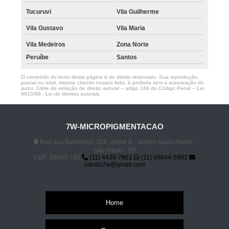
Tucuruvi
Vila Guilherme
Vila Gustavo
Vila Maria
Vila Medeiros
Zona Norte
Peruíbe
Santos
O conteúdo do texto desta página é de direito reservado. Sua reprodução,
parcial ou total, mesmo citando nossos links, é proibida sem a autorização do
autor. Crime de violação de direito autoral – artigo 184 do Código Penal –
Lei
9610/98 - Lei de direitos autorais
.
7W-MICROPIGMENTACAO
Rua das Bandeiras, 356, andar 6 - Jardim Santo André -
São Paulo - SP
CEP: 09090-780
(11) 4436-7861
(11) 99844-5992
nando7w@gmail.com
Home