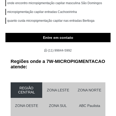
onde encontro micropigmentação capilar masculina São Domingos
micropigmentação capilar entradas Cachoeirinha
quanto custa micropigmentação capilar nas entradas Bertioga
Entre em contato
(11) 99844-5992
Regiões onde a 7W-MICROPIGMENTACAO
atende:
REGIÃO
ZONA LESTE
ZONA NORTE
CENTRAL
ZONA OESTE
ZONA SUL
ABC Paulista