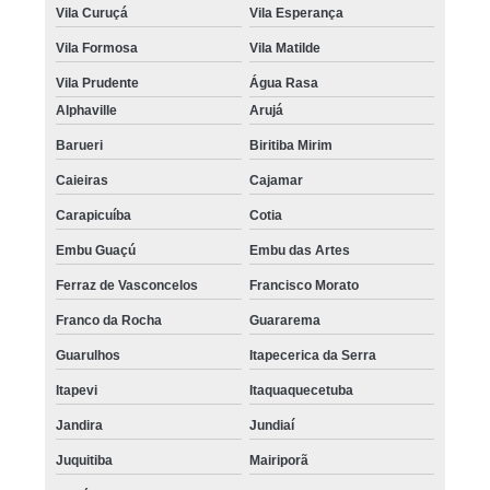
Vila Curuçá
Vila Esperança
Vila Formosa
Vila Matilde
Vila Prudente
Água Rasa
Alphaville
Arujá
Barueri
Biritiba Mirim
Caieiras
Cajamar
Carapicuíba
Cotia
Embu Guaçú
Embu das Artes
Ferraz de Vasconcelos
Francisco Morato
Franco da Rocha
Guararema
Guarulhos
Itapecerica da Serra
Itapevi
Itaquaquecetuba
Jandira
Jundiaí
Juquitiba
Mairiporã