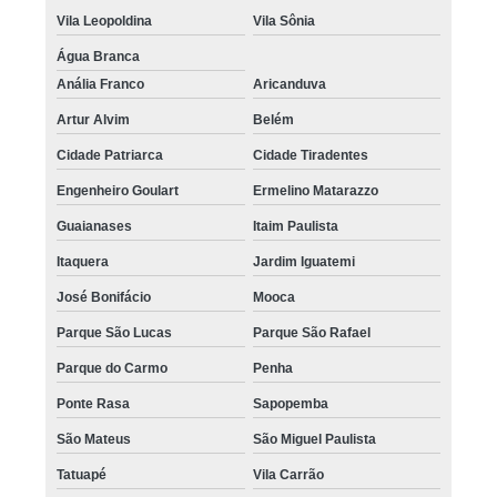
Vila Leopoldina
Vila Sônia
Água Branca
Anália Franco
Aricanduva
Artur Alvim
Belém
Cidade Patriarca
Cidade Tiradentes
Engenheiro Goulart
Ermelino Matarazzo
Guaianases
Itaim Paulista
Itaquera
Jardim Iguatemi
José Bonifácio
Mooca
Parque São Lucas
Parque São Rafael
Parque do Carmo
Penha
Ponte Rasa
Sapopemba
São Mateus
São Miguel Paulista
Tatuapé
Vila Carrão