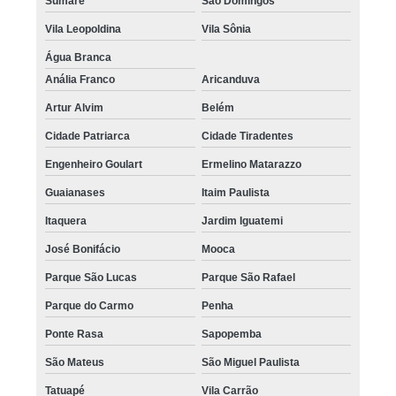
Sumaré
São Domingos
Vila Leopoldina
Vila Sônia
Água Branca
Anália Franco
Aricanduva
Artur Alvim
Belém
Cidade Patriarca
Cidade Tiradentes
Engenheiro Goulart
Ermelino Matarazzo
Guaianases
Itaim Paulista
Itaquera
Jardim Iguatemi
José Bonifácio
Mooca
Parque São Lucas
Parque São Rafael
Parque do Carmo
Penha
Ponte Rasa
Sapopemba
São Mateus
São Miguel Paulista
Tatuapé
Vila Carrão