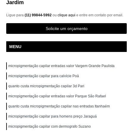
Jardim
Ligue para
(11) 99844-5992
ou
clique aqui
e entre em contato por email.
Solicite um orçamento
MENU
micropigmentação capilar entradas valor Vargem Grande Paulista
micropigmentação capilar para calvície Poá
quanto custa micropigmentação capilar 3d Pari
micropigmentação capilar entradas valor Parque São Rafael
quanto custa micropigmentação capilar nas entradas Itanhaém
micropigmentação capilar para homens preço Jaraguá
micropigmentação capilar com dermografo Suzano