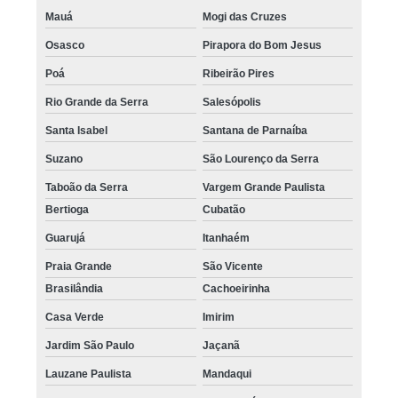
Mauá
Mogi das Cruzes
Osasco
Pirapora do Bom Jesus
Poá
Ribeirão Pires
Rio Grande da Serra
Salesópolis
Santa Isabel
Santana de Parnaíba
Suzano
São Lourenço da Serra
Taboão da Serra
Vargem Grande Paulista
Bertioga
Cubatão
Guarujá
Itanhaém
Praia Grande
São Vicente
Brasilândia
Cachoeirinha
Casa Verde
Imirim
Jardim São Paulo
Jaçanã
Lauzane Paulista
Mandaqui