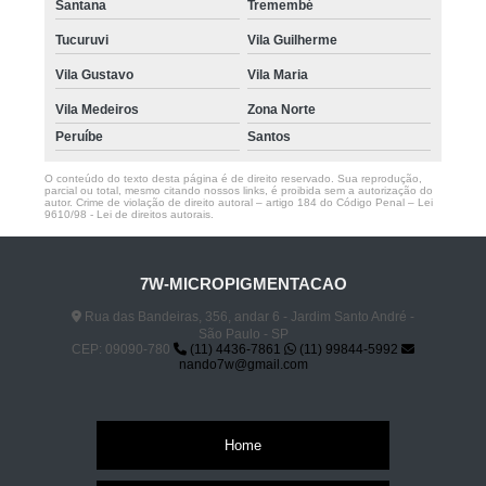
Santana
Tremembé
Tucuruvi
Vila Guilherme
Vila Gustavo
Vila Maria
Vila Medeiros
Zona Norte
Peruíbe
Santos
O conteúdo do texto desta página é de direito reservado. Sua reprodução,
parcial ou total, mesmo citando nossos links, é proibida sem a autorização do
autor. Crime de violação de direito autoral – artigo 184 do Código Penal –
Lei
9610/98 - Lei de direitos autorais
.
7W-MICROPIGMENTACAO
Rua das Bandeiras, 356, andar 6 - Jardim Santo André -
São Paulo - SP
CEP: 09090-780
(11) 4436-7861
(11) 99844-5992
nando7w@gmail.com
Home