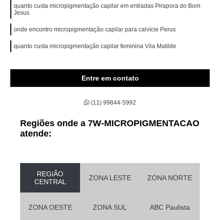
quanto custa micropigmentação capilar em entradas Pirapora do Bom
Jesus
onde encontro micropigmentação capilar para calvície Perus
quanto custa micropigmentação capilar feminina Vila Matilde
Entre em contato
(11) 99844-5992
Regiões onde a 7W-MICROPIGMENTACAO
atende:
REGIÃO
ZONA LESTE
ZONA NORTE
CENTRAL
ZONA OESTE
ZONA SUL
ABC Paulista