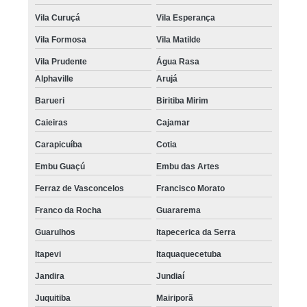
Vila Curuçá
Vila Esperança
Vila Formosa
Vila Matilde
Vila Prudente
Água Rasa
Alphaville
Arujá
Barueri
Biritiba Mirim
Caieiras
Cajamar
Carapicuíba
Cotia
Embu Guaçú
Embu das Artes
Ferraz de Vasconcelos
Francisco Morato
Franco da Rocha
Guararema
Guarulhos
Itapecerica da Serra
Itapevi
Itaquaquecetuba
Jandira
Jundiaí
Juquitiba
Mairiporã