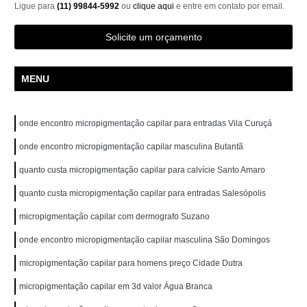
Ligue para
(11) 99844-5992
ou
clique aqui
e entre em contato por email.
Solicite um orçamento
MENU
onde encontro micropigmentação capilar para entradas Vila Curuçá
onde encontro micropigmentação capilar masculina Butantã
quanto custa micropigmentação capilar para calvície Santo Amaro
quanto custa micropigmentação capilar para entradas Salesópolis
micropigmentação capilar com dermografo Suzano
onde encontro micropigmentação capilar masculina São Domingos
micropigmentação capilar para homens preço Cidade Dutra
micropigmentação capilar em 3d valor Água Branca