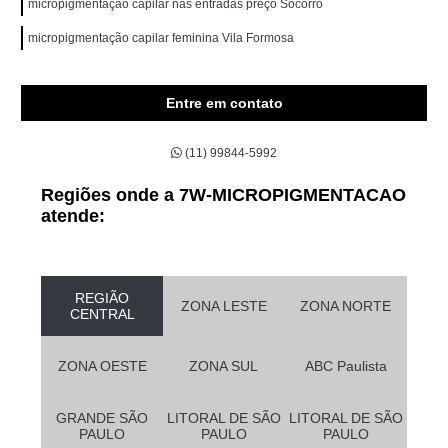
micropigmentação capilar nas entradas preço Socorro
micropigmentação capilar feminina Vila Formosa
Entre em contato
(11) 99844-5992
Regiões onde a 7W-MICROPIGMENTACAO
atende:
REGIÃO
ZONA LESTE
ZONA NORTE
CENTRAL
ZONA OESTE
ZONA SUL
ABC Paulista
GRANDE SÃO
LITORAL DE SÃO
LITORAL DE SÃO
PAULO
PAULO
PAULO