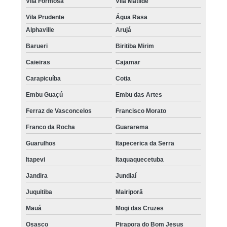
Vila Formosa
Vila Matilde
Vila Prudente
Água Rasa
Alphaville
Arujá
Barueri
Biritiba Mirim
Caieiras
Cajamar
Carapicuíba
Cotia
Embu Guaçú
Embu das Artes
Ferraz de Vasconcelos
Francisco Morato
Franco da Rocha
Guararema
Guarulhos
Itapecerica da Serra
Itapevi
Itaquaquecetuba
Jandira
Jundiaí
Juquitiba
Mairiporã
Mauá
Mogi das Cruzes
Osasco
Pirapora do Bom Jesus