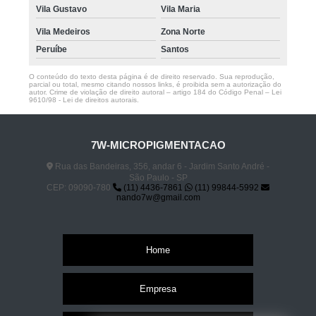
Vila Gustavo
Vila Maria
Vila Medeiros
Zona Norte
Peruíbe
Santos
O conteúdo do texto desta página é de direito reservado. Sua reprodução,
parcial ou total, mesmo citando nossos links, é proibida sem a autorização do
autor. Crime de violação de direito autoral – artigo 184 do Código Penal –
Lei
9610/98 - Lei de direitos autorais
.
7W-MICROPIGMENTACAO
Rua das Bandeiras, 356, andar 6 - Jardim Santo André -
São Paulo - SP
CEP: 09090-780
(11) 4436-7861
(11) 99844-5992
nando7w@gmail.com
Home
Empresa