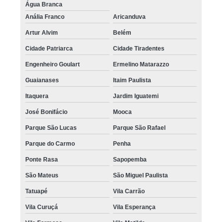
Água Branca
Anália Franco
Aricanduva
Artur Alvim
Belém
Cidade Patriarca
Cidade Tiradentes
Engenheiro Goulart
Ermelino Matarazzo
Guaianases
Itaim Paulista
Itaquera
Jardim Iguatemi
José Bonifácio
Mooca
Parque São Lucas
Parque São Rafael
Parque do Carmo
Penha
Ponte Rasa
Sapopemba
São Mateus
São Miguel Paulista
Tatuapé
Vila Carrão
Vila Curuçá
Vila Esperança