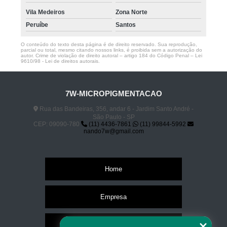
Vila Medeiros
Zona Norte
Peruíbe
Santos
O conteúdo do texto desta página é de direito reservado. Sua reprodução,
parcial ou total, mesmo citando nossos links, é proibida sem a autorização do
autor. Crime de violação de direito autoral – artigo 184 do Código Penal –
Lei
9610/98 - Lei de direitos autorais
.
7W-MICROPIGMENTACAO
Rua das Bandeiras, 356, andar 6 - Jardim Santo André -
São Paulo - SP
CEP: 09090-780
(11) 4436-7861
(11) 99844-5992
nando7w@gmail.com
Home
Empresa
Missão