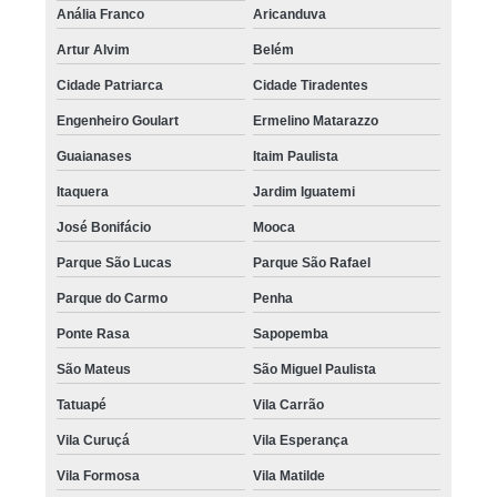
Anália Franco
Aricanduva
Artur Alvim
Belém
Cidade Patriarca
Cidade Tiradentes
Engenheiro Goulart
Ermelino Matarazzo
Guaianases
Itaim Paulista
Itaquera
Jardim Iguatemi
José Bonifácio
Mooca
Parque São Lucas
Parque São Rafael
Parque do Carmo
Penha
Ponte Rasa
Sapopemba
São Mateus
São Miguel Paulista
Tatuapé
Vila Carrão
Vila Curuçá
Vila Esperança
Vila Formosa
Vila Matilde