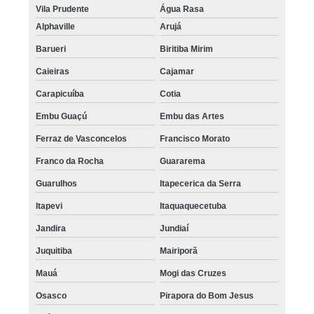
Vila Prudente
Água Rasa
Alphaville
Arujá
Barueri
Biritiba Mirim
Caieiras
Cajamar
Carapicuíba
Cotia
Embu Guaçú
Embu das Artes
Ferraz de Vasconcelos
Francisco Morato
Franco da Rocha
Guararema
Guarulhos
Itapecerica da Serra
Itapevi
Itaquaquecetuba
Jandira
Jundiaí
Juquitiba
Mairiporã
Mauá
Mogi das Cruzes
Osasco
Pirapora do Bom Jesus