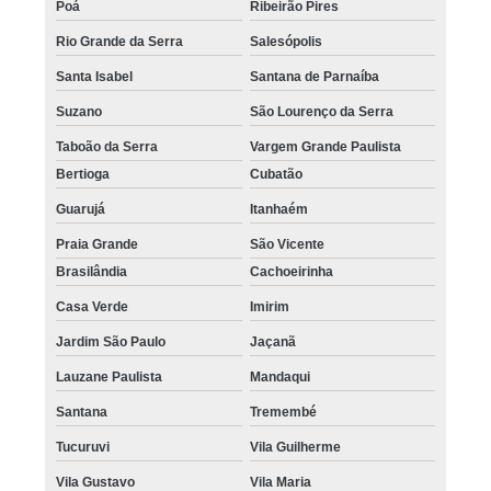
Poá
Ribeirão Pires
Rio Grande da Serra
Salesópolis
Santa Isabel
Santana de Parnaíba
Suzano
São Lourenço da Serra
Taboão da Serra
Vargem Grande Paulista
Bertioga
Cubatão
Guarujá
Itanhaém
Praia Grande
São Vicente
Brasilândia
Cachoeirinha
Casa Verde
Imirim
Jardim São Paulo
Jaçanã
Lauzane Paulista
Mandaqui
Santana
Tremembé
Tucuruvi
Vila Guilherme
Vila Gustavo
Vila Maria