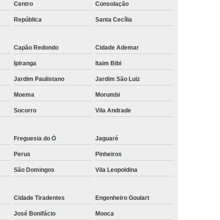
to André
Micropigmentação Masculina Barba Mauá
Centro
Consolação
ista
Micropigmentação para Barba Ribeirão Pires
República
Santa Cecília
 Campo
Nano Micropigmentação Capilar Santo André
Capão Redondo
Cidade Ademar
Mauá
Nano Micropigmentação na Barba Diadema
Ipiranga
Itaim Bibi
da Serra
Nano Pigmentação Capilar Ribeirão Pires
Jardim Paulistano
Jardim São Luiz
o da Barba São Caetano do Sul
Moema
Morumbi
ação de Barba ABC Paulista
Socorro
Vila Andrade
o na Barba Rio Grande da Serra
elo ABC Paulista
Pigmentação Capilar
Freguesia do Ó
Jaguaré
ão Capilar Definitiva
Pigmentação Capilar em 3d
Perus
Pinheiros
ntradas
Pigmentação Capilar Feminina
São Domingos
Vila Leopoldina
lina
Pigmentação Capilar para Homens
Cidade Tiradentes
Engenheiro Goulart
culino
Pigmentação de Couro Cabeludo
José Bonifácio
Mooca
ca
Pigmentação no Couro Cabeludo