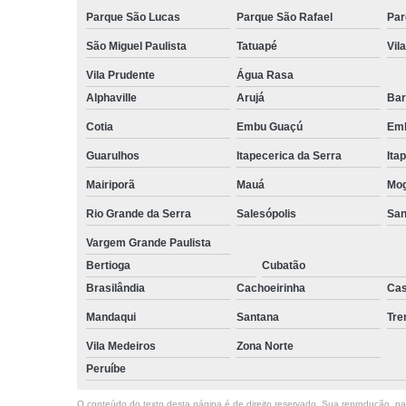
Parque São Lucas
Parque São Rafael
Par
São Miguel Paulista
Tatuapé
Vil
Vila Prudente
Água Rasa
Alphaville
Arujá
Bar
Cotia
Embu Guaçú
Emb
Guarulhos
Itapecerica da Serra
Ita
Mairiporã
Mauá
Mog
Rio Grande da Serra
Salesópolis
San
Vargem Grande Paulista
Bertioga
Cubatão
Brasilândia
Cachoeirinha
Cas
Mandaqui
Santana
Tr
Vila Medeiros
Zona Norte
Peruíbe
O conteúdo do texto desta página é de direito reservado. Sua reprodução, parc