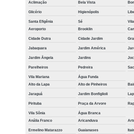
Aclimação
Bela Vista
Bom
Glicério
Higienópolis
Lib
Santa Efigênia
Sé
Vil
Aeroporto
Brooklin
Cam
Cidade Dutra
Cidade Jardim
Gra
Jabaquara
Jardim América
Jar
Jardim Ângela
Jardins
Joc
Parelheiros
Pedreira
Sa
Vila Mariana
Água Funda
Alto da Lapa
Alto de Pinheiros
Bai
Jaraguá
Jardim Bonfiglioli
Lap
Pirituba
Praça da Arvore
Rap
Vila Sônia
Água Branca
Anália Franco
Aricanduva
Art
Ermelino Matarazzo
Guaianases
Ita