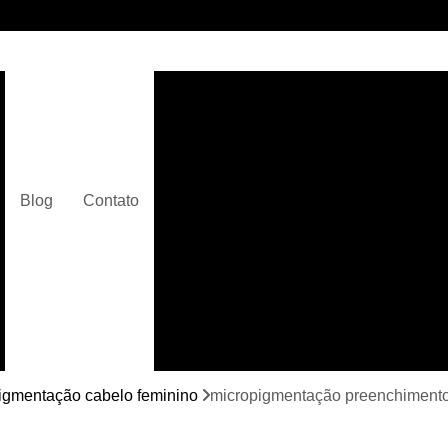
Clínica de Micropigmentaç
Clínica de Micropigmentação C
Clínica de Pigmentação Capilar De
Clínica de Pi
Blog
Contato
Clínica de Pi
Clínica de Pigmentação de Cabelo Ma
Clínica de Pigmentação na Care
Curso de Micr
Curso de Micropigm
Curso de Micropigme
igmentação cabelo feminino
micropigmentação preenchiment
Curso de Micropi