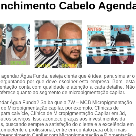
enchimento Cabelo Agend
Curso de Micropigmentaç
Curso de Micropigmenta
Curso de Micropigmentação Santo A
Curso Micropigmen
Curso Presencial
Cursos de Micropigmen
Cursos de Micropigmentação de Capi
agendar Água Funda, esteja ciente que é ideal para simular o
Micropigmentação Capilar com 
 perguntando por que deve escolher esta empresa. Bom, esta
Micropigmentação Capilar em E
ntação conta com qualidade e atenção a cada detalhe. Não
oferece quanto ao segmento de micropigmentação capilar.
Micropigmentação Capilar Fem
endar Água Funda? Saiba que a 7W – MCB Micropigmentação
Micropigmentação Capilar nas En
 de Micropigmentação capilar, por exemplo, Clínicas de
para calvície, Clínica de Micropigmentação Capilar em 3d,
Micropigmentação Capilar para En
utros serviços. Isso acontece graças aos investimentos da
s, buscando sempre a satisfação do cliente e a excelência em
Micropigmentação Cabel
ompetente e profissional, entre em contato para obter mais
m Preenchimento Capilar com Micropigmentação e Pigmentação