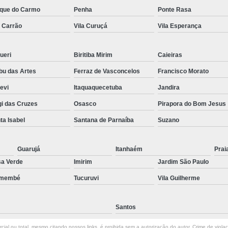
que do Carmo
Penha
Ponte Rasa
Preenchimento Capilar Centr
a Carrão
Vila Curuçá
Vila Esperança
Preenchimento Capilar com Micropig
Preenchimento Capilar em H
ueri
Biritiba Mirim
Caieiras
Preenchimento Capilar Fem
u das Artes
Ferraz de Vasconcelos
Francisco Morato
Preenchimento Capilar na T
pevi
Itaquaquecetuba
Jandira
Preenchimento Capilar par
i das Cruzes
Osasco
Pirapora do Bom Jesus
Tratamento de Calvície F
ta Isabel
Santana de Parnaíba
Suzano
Tratamento para a Calvície
T
Guarujá
Itanhaém
Prai
Tratamento para a Calvície Feminin
a Verde
Imirim
Jardim São Paulo
Tratamento para Calvície com Pi
emembé
Tucuruvi
Vila Guilherme
Tratamento para Calvície 
Santos
ial ou total, mesmo citando nossos links, é proibida sem a autorização do autor. Crime de viola