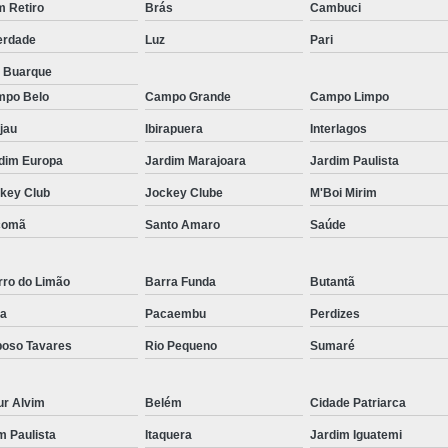
Micropigmentação Fio a Fio Barba San
 Retiro
Brás
Cambuci
Micropigmentação na Barba ABC Paul
erdade
Luz
Pari
Nano Micro Capilar São Bernardo do
a Buarque
po Belo
Campo Grande
Campo Limpo
Nano Micropigmentação de Barba 
jau
Ibirapuera
Interlagos
Nano Pigmentação Cabelo Rio Grande 
dim Europa
Jardim Marajoara
Jardim Paulista
Nano Pigmentaçã
key Club
Jockey Clube
M'Boi Mirim
Nano Pigment
comã
Santo Amaro
Saúde
Nano Pigmentaçã
Nano Pigmentação no Cab
rro do Limão
Barra Funda
Butantã
Pigmentação Capilar 3d
Pigmentaç
a
Pacaembu
Perdizes
Pigmentação Capilar em E
oso Tavares
Rio Pequeno
Sumaré
Pigmentação Capilar Mascu
ur Alvim
Belém
Cidade Patriarca
Pigmentação de Cabelo Mas
im Paulista
Itaquera
Jardim Iguatemi
Pigmentação na Care