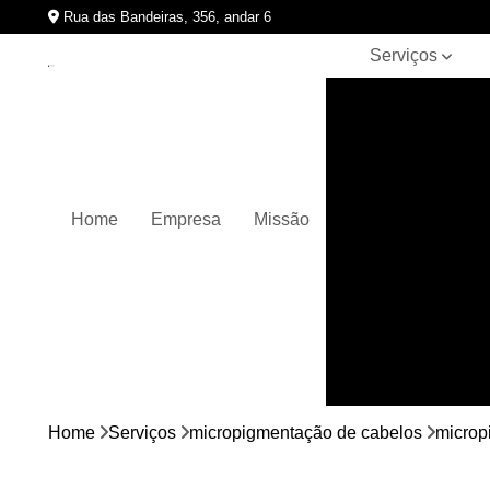
Rua das Bandeiras, 356, andar 6
Serviços
Clínicas de
pigmentação
capilar
Cursos de
micropigmentação
Home
Empresa
Missão
Micropigmentação
capilar
Micropigmentação
de cabelos
Micropigmentação
em barbas
Nano
micropigmentação
Home
Serviços
micropigmentação de cabelos
microp
Pigmentação
capilares