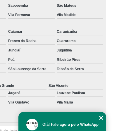
Sapopemba
São Mateus
al
Preenchimento Capilar com Micro Ponto
Vila Formosa
Vila Matilde
mentação
Preenchimento Capilar com Pigmentação
omens
Preenchimento Capilar em Mulheres
Cajamar
Carapicuíba
inino
Preenchimento Capilar Masculino
Franco da Rocha
Guararema
esta
Preenchimento Capilar nas Entradas
Jundiaí
Juquitiba
a Diminuir Testa
Tratamento de Calvície
Poá
Ribeirão Pires
eminina
Tratamento de Calvície Natural
São Lourenço da Serra
Taboão da Serra
ratamento para a Calvície com Micropigmentação
a Grande
São Vicente
a
Tratamento para Calvície com Micopigmentação
Jaçanã
Lauzane Paulista
gmentação
Tratamento para Calvície em Homens
Vila Gustavo
Vila Maria
Homem
Tratamento para Calvície Masculina
Olá! Fale agora pelo WhatsApp
ção de direito autoral – artigo 184 do Código Penal –
Lei 9610/98 - Lei de