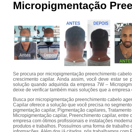
Micropigmentação Pre
Preenchimento
capilar
Tratamento para
calvície
Se procura por micropigmentação preenchimento cabelo 
crescimento capilar. Ainda assim, você deve estar se
solução quando adquirida da empresa 7W – Micropigme
deixe de verificar também mais soluções que a empresa 
Busca por micropigmentação preenchimento cabelo ag
Capilar oferece a solução que você precisa no segmento
pigmentação capilar, Pigmentação capilares, Tratamento 
Micropigmentação capilar, Preenchimento capilar, entre o
empresa com ótimos profissionais e instalações moderna
produtos e trabalhos. Possuímos uma forma de trabalho c
informações. Além dos já citados, nós trabalhamos co