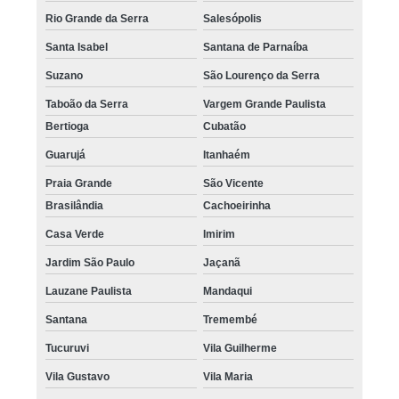
Rio Grande da Serra
Salesópolis
Santa Isabel
Santana de Parnaíba
Suzano
São Lourenço da Serra
Taboão da Serra
Vargem Grande Paulista
Bertioga
Cubatão
Guarujá
Itanhaém
Praia Grande
São Vicente
Brasilândia
Cachoeirinha
Casa Verde
Imirim
Jardim São Paulo
Jaçanã
Lauzane Paulista
Mandaqui
Santana
Tremembé
Tucuruvi
Vila Guilherme
Vila Gustavo
Vila Maria