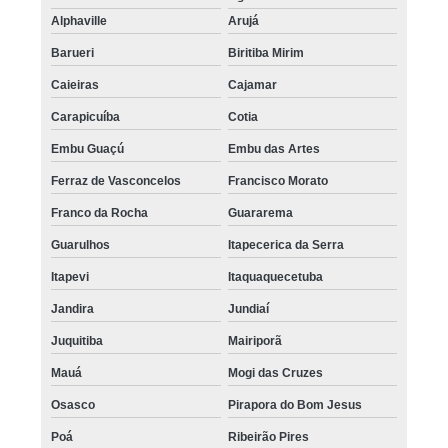
Alphaville
Arujá
Barueri
Biritiba Mirim
Caieiras
Cajamar
Carapicuíba
Cotia
Embu Guaçú
Embu das Artes
Ferraz de Vasconcelos
Francisco Morato
Franco da Rocha
Guararema
Guarulhos
Itapecerica da Serra
Itapevi
Itaquaquecetuba
Jandira
Jundiaí
Juquitiba
Mairiporã
Mauá
Mogi das Cruzes
Osasco
Pirapora do Bom Jesus
Poá
Ribeirão Pires