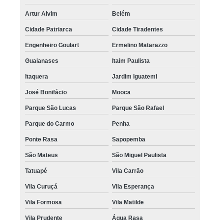
Artur Alvim
Belém
Cidade Patriarca
Cidade Tiradentes
Engenheiro Goulart
Ermelino Matarazzo
Guaianases
Itaim Paulista
Itaquera
Jardim Iguatemi
José Bonifácio
Mooca
Parque São Lucas
Parque São Rafael
Parque do Carmo
Penha
Ponte Rasa
Sapopemba
São Mateus
São Miguel Paulista
Tatuapé
Vila Carrão
Vila Curuçá
Vila Esperança
Vila Formosa
Vila Matilde
Vila Prudente
Água Rasa