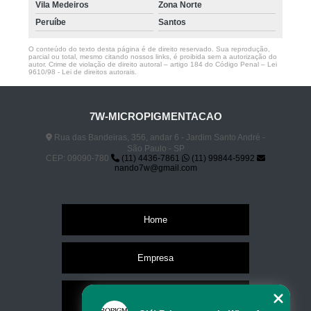
Vila Medeiros
Zona Norte
Peruíbe
Santos
O conteúdo do texto desta página é de direito reservado. Sua reprodução,
parcial ou total, mesmo citando nossos links, é proibida sem a autorização do
autor. Crime de violação de direito autoral – artigo 184 do Código Penal –
Lei
9610/98 - Lei de direitos autorais
.
7W-MICROPIGMENTACAO
Rua das Bandeiras, 356, andar 6 - Jardim Santo André -
São Paulo - SP
CEP: 09090-780
(11) 4436-7861
(11) 99844-5992
nando7w@gmail.com
Home
Empresa
Missão