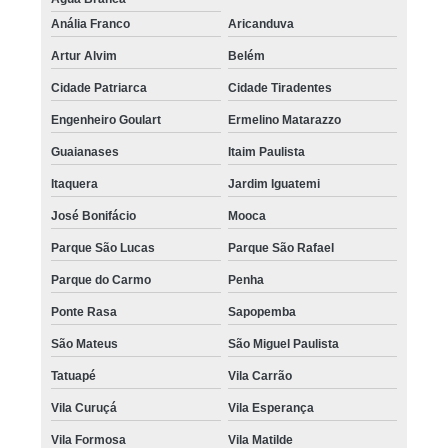
Anália Franco
Aricanduva
Artur Alvim
Belém
Cidade Patriarca
Cidade Tiradentes
Engenheiro Goulart
Ermelino Matarazzo
Guaianases
Itaim Paulista
Itaquera
Jardim Iguatemi
José Bonifácio
Mooca
Parque São Lucas
Parque São Rafael
Parque do Carmo
Penha
Ponte Rasa
Sapopemba
São Mateus
São Miguel Paulista
Tatuapé
Vila Carrão
Vila Curuçá
Vila Esperança
Vila Formosa
Vila Matilde