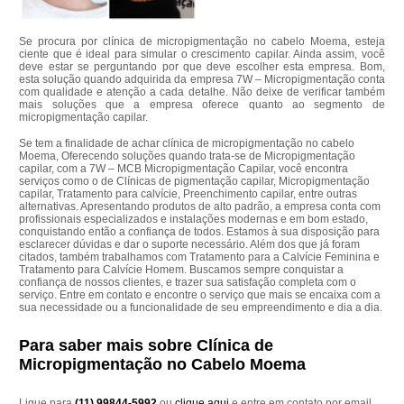
Se procura por clínica de micropigmentação no cabelo Moema, esteja
ciente que é ideal para simular o crescimento capilar. Ainda assim, você
deve estar se perguntando por que deve escolher esta empresa. Bom,
esta solução quando adquirida da empresa 7W – Micropigmentação conta
com qualidade e atenção a cada detalhe. Não deixe de verificar também
mais soluções que a empresa oferece quanto ao segmento de
micropigmentação capilar.
Se tem a finalidade de achar clínica de micropigmentação no cabelo
Moema, Oferecendo soluções quando trata-se de Micropigmentação
capilar, com a 7W – MCB Micropigmentação Capilar, você encontra
serviços como o de Clínicas de pigmentação capilar, Micropigmentação
capilar, Tratamento para calvície, Preenchimento capilar, entre outras
alternativas. Apresentando produtos de alto padrão, a empresa conta com
profissionais especializados e instalações modernas e em bom estado,
conquistando então a confiança de todos. Estamos à sua disposição para
esclarecer dúvidas e dar o suporte necessário. Além dos que já foram
citados, também trabalhamos com Tratamento para a Calvície Feminina e
Tratamento para Calvície Homem. Buscamos sempre conquistar a
confiança de nossos clientes, e trazer sua satisfação completa com o
serviço. Entre em contato e encontre o serviço que mais se encaixa com a
sua necessidade ou a funcionalidade de seu empreendimento e dia a dia.
Para saber mais sobre Clínica de
Micropigmentação no Cabelo Moema
Ligue para
(11) 99844-5992
ou
clique aqui
e entre em contato por email.