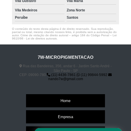
Vila Gustavo
Vila Maria
Vila Medeiros
Zona Norte
Peruíbe
Santos
O conteúdo do texto desta página é de direito reservado. Sua reprodução,
parcial ou total, mesmo citando nossos links, é proibida sem a autorização do
autor. Crime de violação de direito autoral – artigo 184 do Código Penal –
Lei
9610/98 - Lei de direitos autorais
.
7W-MICROPIGMENTACAO
Rua das Bandeiras, 356, andar 6 - Jardim Santo André -
São Paulo - SP
CEP: 09090-780
(11) 4436-7861
(11) 99844-5992
nando7w@gmail.com
Home
Empresa