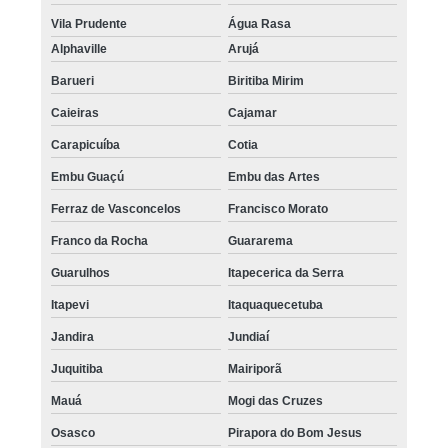
Vila Prudente
Água Rasa
Alphaville
Arujá
Barueri
Biritiba Mirim
Caieiras
Cajamar
Carapicuíba
Cotia
Embu Guaçú
Embu das Artes
Ferraz de Vasconcelos
Francisco Morato
Franco da Rocha
Guararema
Guarulhos
Itapecerica da Serra
Itapevi
Itaquaquecetuba
Jandira
Jundiaí
Juquitiba
Mairiporã
Mauá
Mogi das Cruzes
Osasco
Pirapora do Bom Jesus