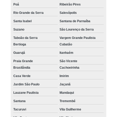
Poá
Ribeirão Pires
Rio Grande da Serra
Salesópolis
Santa Isabel
Santana de Parnaíba
Suzano
São Lourenço da Serra
Taboão da Serra
Vargem Grande Paulista
Bertioga
Cubatão
Guarujá
Itanhaém
Praia Grande
São Vicente
Brasilândia
Cachoeirinha
Casa Verde
Imirim
Jardim São Paulo
Jaçanã
Lauzane Paulista
Mandaqui
Santana
Tremembé
Tucuruvi
Vila Guilherme