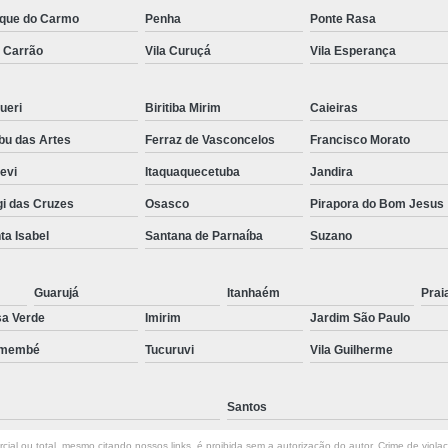
que do Carmo
Penha
Ponte Rasa
Preenchimento Capilar Centr
a Carrão
Vila Curuçá
Vila Esperança
Preenchimento Capilar com Micropig
Preenchimento Capilar em H
ueri
Biritiba Mirim
Caieiras
Preenchimento Capilar Fem
u das Artes
Ferraz de Vasconcelos
Francisco Morato
Preenchimento Capilar na T
pevi
Itaquaquecetuba
Jandira
Preenchimento Capilar par
i das Cruzes
Osasco
Pirapora do Bom Jesus
Tratamento de Calvície F
ta Isabel
Santana de Parnaíba
Suzano
Tratamento para a Calvície
T
Guarujá
Itanhaém
Prai
Tratamento para a Calvície Feminin
a Verde
Imirim
Jardim São Paulo
Tratamento para Calvície com Pi
emembé
Tucuruvi
Vila Guilherme
Tratamento para Calvície 
Santos
ial ou total, mesmo citando nossos links, é proibida sem a autorização do autor. Crime de viola