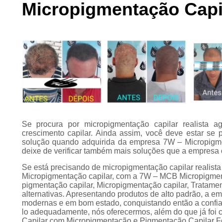
Micropigmentação Capi
Preenchimento
capilar
Tratamento para
calvície
Se procura por micropigmentação capilar realista a
crescimento capilar. Ainda assim, você deve estar se
solução quando adquirida da empresa 7W – Micropigme
deixe de verificar também mais soluções que a empresa 
Se está precisando de micropigmentação capilar realist
Micropigmentação capilar, com a 7W – MCB Micropigment
pigmentação capilar, Micropigmentação capilar, Tratament
alternativas. Apresentando produtos de alto padrão, a e
modernas e em bom estado, conquistando então a confian
lo adequadamente, nós oferecermos, além do que já foi 
Capilar com Micropigmentação e Pigmentação Capilar Fem