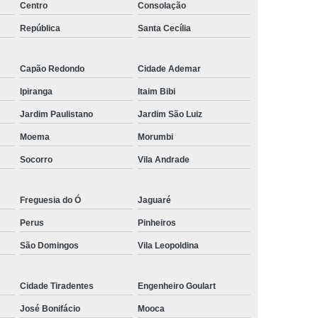
to André
Micropigmentação Masculina Barba Mauá
Centro
Consolação
ista
Micropigmentação para Barba Ribeirão Pires
República
Santa Cecília
 Campo
Nano Micropigmentação Capilar Santo André
Capão Redondo
Cidade Ademar
Mauá
Nano Micropigmentação na Barba Diadema
Ipiranga
Itaim Bibi
da Serra
Nano Pigmentação Capilar Ribeirão Pires
Jardim Paulistano
Jardim São Luiz
o da Barba São Caetano do Sul
Moema
Morumbi
ação de Barba ABC Paulista
Socorro
Vila Andrade
o na Barba Rio Grande da Serra
elo ABC Paulista
Pigmentação Capilar
Freguesia do Ó
Jaguaré
ão Capilar Definitiva
Pigmentação Capilar em 3d
Perus
Pinheiros
ntradas
Pigmentação Capilar Feminina
São Domingos
Vila Leopoldina
lina
Pigmentação Capilar para Homens
Cidade Tiradentes
Engenheiro Goulart
culino
Pigmentação de Couro Cabeludo
José Bonifácio
Mooca
ca
Pigmentação no Couro Cabeludo