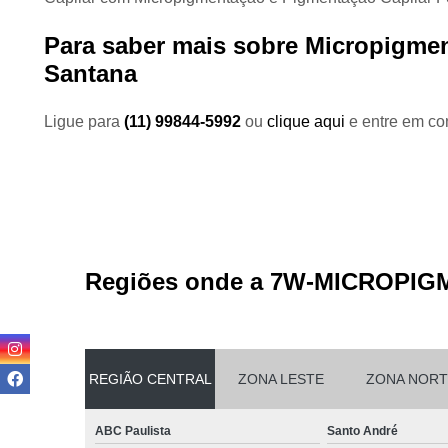
Para saber mais sobre Micropigmen
Santana
Ligue para
(11) 99844-5992
ou
clique aqui
e entre em con
Regiões onde a 7W-MICROPIG
REGIÃO CENTRAL
ZONA LESTE
ZONA NORT
ABC Paulista
Santo André