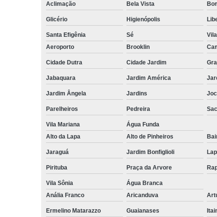
Aclimação
Bela Vista
Bom
Glicério
Higienópolis
Lib
Santa Efigênia
Sé
Vil
Aeroporto
Brooklin
Cam
Cidade Dutra
Cidade Jardim
Gra
Jabaquara
Jardim América
Jar
Jardim Ângela
Jardins
Joc
Parelheiros
Pedreira
Sa
Vila Mariana
Água Funda
Alto da Lapa
Alto de Pinheiros
Bai
Jaraguá
Jardim Bonfiglioli
Lap
Pirituba
Praça da Arvore
Rap
Vila Sônia
Água Branca
Anália Franco
Aricanduva
Art
Ermelino Matarazzo
Guaianases
Ita