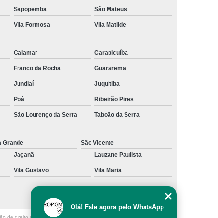
Sapopemba
São Mateus
al
Preenchimento Capilar com Micro Ponto
Vila Formosa
Vila Matilde
mentação
Preenchimento Capilar com Pigmentação
omens
Preenchimento Capilar em Mulheres
Cajamar
Carapicuíba
inino
Preenchimento Capilar Masculino
Franco da Rocha
Guararema
esta
Preenchimento Capilar nas Entradas
Jundiaí
Juquitiba
a Diminuir Testa
Tratamento de Calvície
Poá
Ribeirão Pires
eminina
Tratamento de Calvície Natural
São Lourenço da Serra
Taboão da Serra
ratamento para a Calvície com Micropigmentação
a Grande
São Vicente
a
Tratamento para Calvície com Micopigmentação
Jaçanã
Lauzane Paulista
gmentação
Tratamento para Calvície em Homens
Vila Gustavo
Vila Maria
Homem
Tratamento para Calvície Masculina
Olá! Fale agora pelo WhatsApp
ção de direito autoral – artigo 184 do Código Penal –
Lei 9610/98 - Lei de