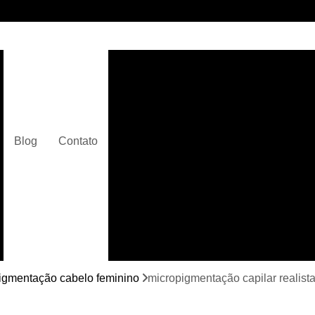
Clínica de Micropigmentaç
Clínica de Micropigmentação C
Clínica de Pigmentação Capilar De
Clínica de Pi
Blog
Contato
Clínica de Pi
Clínica de Pigmentação de Cabelo Ma
Clínica de Pigmentação na Care
Curso de Micr
Curso de Micropigm
Curso de Micropigme
igmentação cabelo feminino
micropigmentação capilar realis
Curso de Micropi