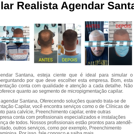
lar Realista Agendar Sant
Curso de Micropigmentaç
Curso de Micropigmenta
Curso de Micropigmentação Santo A
Curso Micropigmen
Curso Presencial
Cursos de Micropigmen
Cursos de Micropigmentação de Capi
gendar Santana, esteja ciente que é ideal para simular o
Micropigmentação Capilar com 
 perguntando por que deve escolher esta empresa. Bom, esta
Micropigmentação Capilar em E
ntação conta com qualidade e atenção a cada detalhe. Não
oferece quanto ao segmento de micropigmentação capilar.
Micropigmentação Capilar Fem
a agendar Santana, Oferecendo soluções quando trata-se de
Micropigmentação Capilar nas En
ação Capilar, você encontra serviços como o de Clínicas de
o para calvície, Preenchimento capilar, entre outras
Micropigmentação Capilar para En
mpresa conta com profissionais especializados e instalações
ça de todos. Nossos profissionais estão prontos para atendê-
Micropigmentação Cabel
citado, outros serviços, como por exemplo, Preenchimento
inina. Por isso, fale conosco e saiba mais.