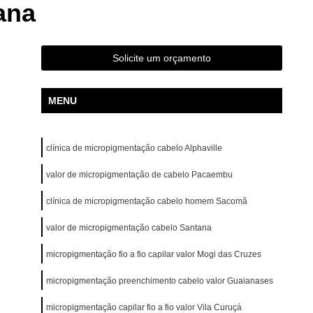
ana
ão para Iniciantes Rio Grande da Serra
ção Presencial São Bernardo do Campo
ndré
Curso de Pigmentação Capilar Ribeirão Pires
Solicite um orçamento
tação Capilar São Caetano do Sul
MENU
 de Micropigmentação Santo André
tação Capilar São Bernardo do Campo
clínica de micropigmentação cabelo Alphaville
lar Presencial Mauá
Micropigmentação Capilar 3d
Dermografo
valor de micropigmentação de cabelo Pacaembu
Micropigmentação Capilar em 3d
ntradas
Micropigmentação Capilar Entradas
clínica de micropigmentação cabelo homem Sacomã
inina
Micropigmentação Capilar Masculina
valor de micropigmentação cabelo Santana
tradas
Micropigmentação Capilar para Calvície
micropigmentação fio a fio capilar valor Mogi das Cruzes
tradas
Micropigmentação Capilar para Homens
micropigmentação preenchimento cabelo valor Guaianases
o
Micropigmentação Cabelo Feminino
micropigmentação capilar fio a fio valor Vila Curuçá