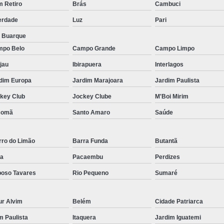
Micropigmentação Fio a Fio Barba San
 Retiro
Brás
Cambuci
Micropigmentação na Barba ABC Paul
erdade
Luz
Pari
Nano Micro Capilar São Bernardo do
a Buarque
po Belo
Campo Grande
Campo Limpo
Nano Micropigmentação de Barba 
jau
Ibirapuera
Interlagos
Nano Pigmentação Cabelo Rio Grande 
dim Europa
Jardim Marajoara
Jardim Paulista
Nano Pigmentaçã
key Club
Jockey Clube
M'Boi Mirim
Nano Pigment
comã
Santo Amaro
Saúde
Nano Pigmentaçã
Nano Pigmentação no Cab
rro do Limão
Barra Funda
Butantã
Pigmentação Capilar 3d
Pigmentaç
a
Pacaembu
Perdizes
Pigmentação Capilar em E
oso Tavares
Rio Pequeno
Sumaré
Pigmentação Capilar Mascu
ur Alvim
Belém
Cidade Patriarca
Pigmentação de Cabelo Mas
im Paulista
Itaquera
Jardim Iguatemi
Pigmentação na Care