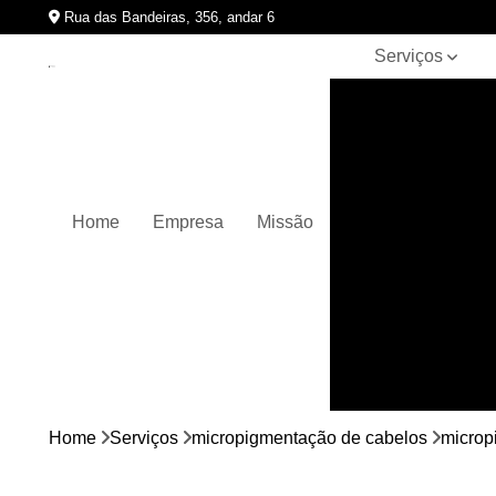
Rua das Bandeiras, 356, andar 6
Serviços
Clínicas de
pigmentação
capilar
Cursos de
micropigmentação
Home
Empresa
Missão
Micropigmentação
capilar
Micropigmentação
de cabelos
Micropigmentação
em barbas
Nano
micropigmentação
Home
Serviços
micropigmentação de cabelos
microp
Pigmentação
capilares