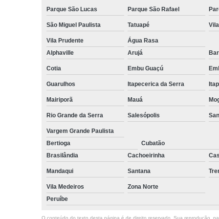
Parque São Lucas
Parque São Rafael
Par
São Miguel Paulista
Tatuapé
Vil
Vila Prudente
Água Rasa
Alphaville
Arujá
Bar
Cotia
Embu Guaçú
Emb
Guarulhos
Itapecerica da Serra
Ita
Mairiporã
Mauá
Mog
Rio Grande da Serra
Salesópolis
San
Vargem Grande Paulista
Bertioga
Cubatão
Brasilândia
Cachoeirinha
Cas
Mandaqui
Santana
Tr
Vila Medeiros
Zona Norte
Peruíbe
O conteúdo do texto desta página é de direito reservado. Sua reprodução, parc