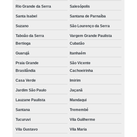
Rio Grande da Serra
Salesópolis
Santa Isabel
Santana de Parnaíba
Suzano
São Lourenço da Serra
Taboão da Serra
Vargem Grande Paulista
Bertioga
Cubatão
Guarujá
Itanhaém
Praia Grande
São Vicente
Brasilândia
Cachoeirinha
Casa Verde
Imirim
Jardim São Paulo
Jaçanã
Lauzane Paulista
Mandaqui
Santana
Tremembé
Tucuruvi
Vila Guilherme
Vila Gustavo
Vila Maria