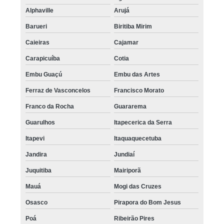
Alphaville
Arujá
Barueri
Biritiba Mirim
Caieiras
Cajamar
Carapicuíba
Cotia
Embu Guaçú
Embu das Artes
Ferraz de Vasconcelos
Francisco Morato
Franco da Rocha
Guararema
Guarulhos
Itapecerica da Serra
Itapevi
Itaquaquecetuba
Jandira
Jundiaí
Juquitiba
Mairiporã
Mauá
Mogi das Cruzes
Osasco
Pirapora do Bom Jesus
Poá
Ribeirão Pires