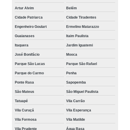
Artur Alvim
Belém
Cidade Patriarca
Cidade Tiradentes
Engenheiro Goulart
Ermelino Matarazzo
Guaianases
Itaim Paulista
Itaquera
Jardim Iguatemi
José Bonifácio
Mooca
Parque São Lucas
Parque São Rafael
Parque do Carmo
Penha
Ponte Rasa
Sapopemba
São Mateus
São Miguel Paulista
Tatuapé
Vila Carrão
Vila Curuçá
Vila Esperança
Vila Formosa
Vila Matilde
Vila Prudente
Água Rasa