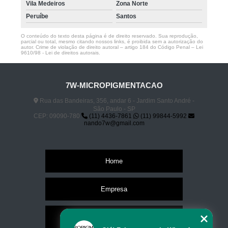
Vila Medeiros
Zona Norte
Peruíbe
Santos
O conteúdo do texto desta página é de direito reservado. Sua reprodução,
parcial ou total, mesmo citando nossos links, é proibida sem a autorização do
autor. Crime de violação de direito autoral – artigo 184 do Código Penal –
Lei
9610/98 - Lei de direitos autorais
.
7W-MICROPIGMENTACAO
Rua das Bandeiras, 356, andar 6 - Jardim Santo André -
São Paulo - SP
CEP: 09090-780
(11) 4436-7861
(11) 99844-5992
nando7w@gmail.com
Home
Empresa
Missão