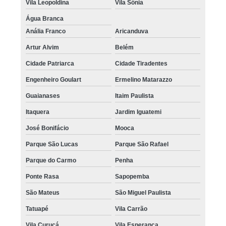
Vila Leopoldina
Vila Sônia
Água Branca
Anália Franco
Aricanduva
Artur Alvim
Belém
Cidade Patriarca
Cidade Tiradentes
Engenheiro Goulart
Ermelino Matarazzo
Guaianases
Itaim Paulista
Itaquera
Jardim Iguatemi
José Bonifácio
Mooca
Parque São Lucas
Parque São Rafael
Parque do Carmo
Penha
Ponte Rasa
Sapopemba
São Mateus
São Miguel Paulista
Tatuapé
Vila Carrão
Vila Curuçá
Vila Esperança