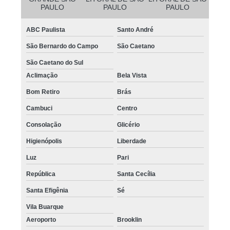
PAULO
PAULO
PAULO
ABC Paulista
Santo André
São Bernardo do Campo
São Caetano
São Caetano do Sul
Aclimação
Bela Vista
Bom Retiro
Brás
Cambuci
Centro
Consolação
Glicério
Higienópolis
Liberdade
Luz
Pari
República
Santa Cecília
Santa Efigênia
Sé
Vila Buarque
Aeroporto
Brooklin