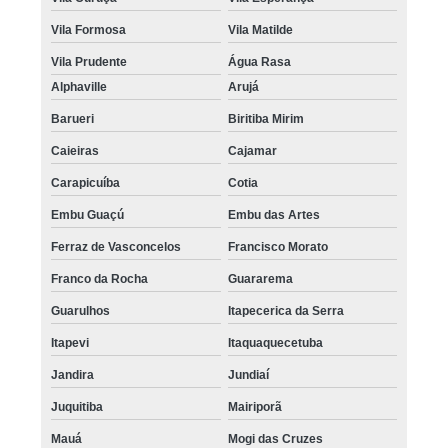
Vila Formosa
Vila Matilde
Vila Prudente
Água Rasa
Alphaville
Arujá
Barueri
Biritiba Mirim
Caieiras
Cajamar
Carapicuíba
Cotia
Embu Guaçú
Embu das Artes
Ferraz de Vasconcelos
Francisco Morato
Franco da Rocha
Guararema
Guarulhos
Itapecerica da Serra
Itapevi
Itaquaquecetuba
Jandira
Jundiaí
Juquitiba
Mairiporã
Mauá
Mogi das Cruzes