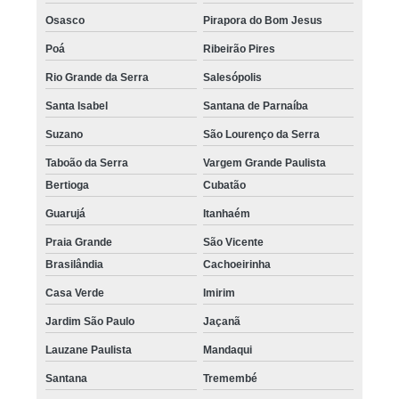
Osasco
Pirapora do Bom Jesus
Poá
Ribeirão Pires
Rio Grande da Serra
Salesópolis
Santa Isabel
Santana de Parnaíba
Suzano
São Lourenço da Serra
Taboão da Serra
Vargem Grande Paulista
Bertioga
Cubatão
Guarujá
Itanhaém
Praia Grande
São Vicente
Brasilândia
Cachoeirinha
Casa Verde
Imirim
Jardim São Paulo
Jaçanã
Lauzane Paulista
Mandaqui
Santana
Tremembé