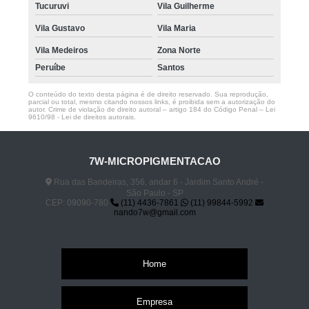
Tucuruvi
Vila Guilherme
Vila Gustavo
Vila Maria
Vila Medeiros
Zona Norte
Peruíbe
Santos
O conteúdo do texto desta página é de direito reservado. Sua reprodução,
parcial ou total, mesmo citando nossos links, é proibida sem a autorização do
autor. Crime de violação de direito autoral – artigo 184 do Código Penal –
Lei
9610/98 - Lei de direitos autorais
.
7W-MICROPIGMENTACAO
Rua das Bandeiras, 356, andar 6 - Jardim Santo André -
São Paulo - SP
CEP: 09090-780
(11) 4436-7861
(11) 99844-5992
nando7w@gmail.com
Home
Empresa