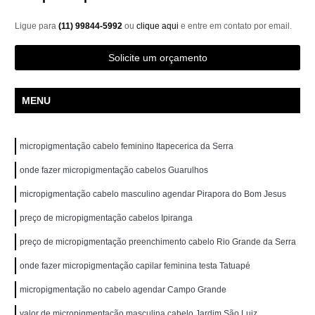
Ligue para
(11) 99844-5992
ou
clique aqui
e entre em contato por email.
Solicite um orçamento
MENU
micropigmentação cabelo feminino Itapecerica da Serra
onde fazer micropigmentação cabelos Guarulhos
micropigmentação cabelo masculino agendar Pirapora do Bom Jesus
preço de micropigmentação cabelos Ipiranga
preço de micropigmentação preenchimento cabelo Rio Grande da Serra
onde fazer micropigmentação capilar feminina testa Tatuapé
micropigmentação no cabelo agendar Campo Grande
valor de micropigmentação masculina cabelo Jardim São Luiz