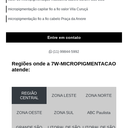
micropigmentação capilar fio a fio valor Vila Curuçá
micropigmentação fio a fio cabelo Praça da Arvore
Entre em contato
(11) 99844-5992
Regiões onde a 7W-MICROPIGMENTACAO
atende:
REGIÃO
ZONA LESTE
ZONA NORTE
CENTRAL
ZONA OESTE
ZONA SUL
ABC Paulista
GRANDE SÃO
LITORAL DE SÃO
LITORAL DE SÃO