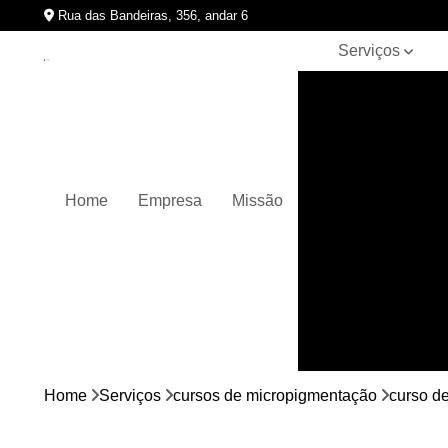
Rua das Bandeiras, 356, andar 6
Serviços
Clínicas de
pigmentação
capilar
Cursos de
micropigmentação
Home
Empresa
Missão
Micropigmentação
capilar
Micropigmentação
de cabelos
Micropigmentação
em barbas
Nano
micropigmentação
Home
Serviços
cursos de micropigmentação
curso d
Pigmentação
capilares