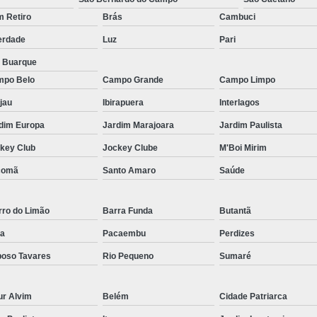
Micropigmentação Fio a Fio Barba San
 Retiro
Brás
Cambuci
Micropigmentação na Barba ABC Paul
erdade
Luz
Pari
Nano Micro Capilar São Bernardo do
a Buarque
Nano Micropigmentação de Barba 
po Belo
Campo Grande
Campo Limpo
Nano Pigmentação Cabelo Rio Grande 
jau
Ibirapuera
Interlagos
Nano Pigmentaçã
dim Europa
Jardim Marajoara
Jardim Paulista
Nano Pigment
key Club
Jockey Clube
M'Boi Mirim
Nano Pigmentaçã
comã
Santo Amaro
Saúde
Nano Pigmentação no Cab
rro do Limão
Barra Funda
Butantã
Pigmentação Capilar 3d
Pigmentaç
a
Pacaembu
Perdizes
Pigmentação Capilar em E
oso Tavares
Rio Pequeno
Sumaré
Pigmentação Capilar Mascu
Pigmentação de Cabelo Mas
ur Alvim
Belém
Cidade Patriarca
Pigmentação na Care