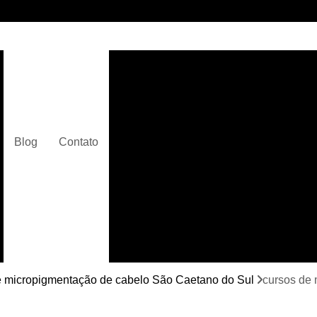
Clínica de Micropigmentaç
Clínica de Micropigmentação C
Clínica de Pigmentação Capilar De
Clínica de Pi
Blog
Contato
Clínica de Pi
Clínica de Pigmentação de Cabelo Ma
Clínica de Pigmentação na Care
Curso de Micr
Curso de Micropigm
Curso de Micropigme
e micropigmentação de cabelo São Caetano do Sul
cursos de 
Curso de Micropi