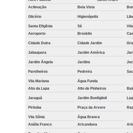
Aclimação
Bela Vista
Bom
Glicério
Higienópolis
Lib
Santa Efigênia
Sé
Vil
Aeroporto
Brooklin
Cam
Cidade Dutra
Cidade Jardim
Gra
Jabaquara
Jardim América
Jar
Jardim Ângela
Jardins
Joc
Parelheiros
Pedreira
Sa
Vila Mariana
Água Funda
Alto da Lapa
Alto de Pinheiros
Bai
Jaraguá
Jardim Bonfiglioli
Lap
Pirituba
Praça da Arvore
Rap
Vila Sônia
Água Branca
Anália Franco
Aricanduva
Art