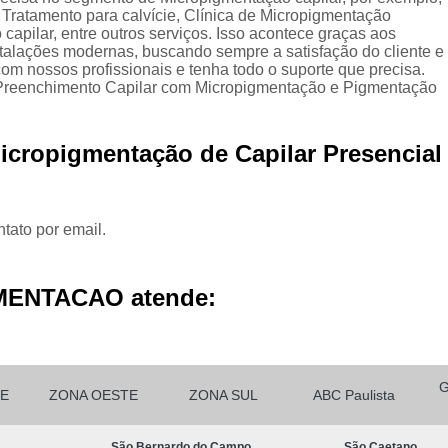
Micropigmentação Cabelo H
 Tratamento para calvície, Clínica de Micropigmentação
apilar, entre outros serviços. Isso acontece graças aos
Micropigmentação Ca
stalações modernas, buscando sempre a satisfação do cliente e
om nossos profissionais e tenha todo o suporte que precisa.
Micropigmentação Capilar Cabelo 
 Preenchimento Capilar com Micropigmentação e Pigmentação
Micropigmentação Capilar Femin
Micropigmentação Capilar Fio 
icropigmentação de Capilar Presencial
Micropigmentação de Ca
Micropigmentação de Cabelo M
tato por email.
Micropigmentação Fio a Fio Ca
Micropigmentação no Cabelo
MENTACAO atende:
Micro Pigmentação Barba Dia
Micropigmentação
Micropigmentação de 
E
ZONA OESTE
ZONA SUL
ABC Paulista
Micropigmentação de Barba São Ca
São Bernardo do Campo
São Caetano