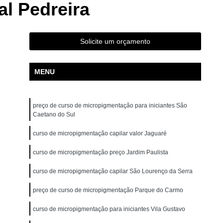
l Pedreira
ão para Iniciantes Rio Grande da Serra
ção Presencial São Bernardo do Campo
ndré
Curso de Pigmentação Capilar Ribeirão Pires
Solicite um orçamento
tação Capilar São Caetano do Sul
MENU
 de Micropigmentação Santo André
tação Capilar São Bernardo do Campo
preço de curso de micropigmentação para iniciantes São
lar Presencial Mauá
Micropigmentação Capilar 3d
Caetano do Sul
Dermografo
Micropigmentação Capilar em 3d
curso de micropigmentação capilar valor Jaguaré
ntradas
Micropigmentação Capilar Entradas
curso de micropigmentação preço Jardim Paulista
inina
Micropigmentação Capilar Masculina
curso de micropigmentação capilar São Lourenço da Serra
tradas
Micropigmentação Capilar para Calvície
preço de curso de micropigmentação Parque do Carmo
tradas
Micropigmentação Capilar para Homens
o
Micropigmentação Cabelo Feminino
curso de micropigmentação para iniciantes Vila Gustavo