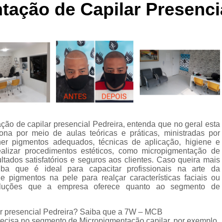
ação de Capilar Presencia
Curso de Micropigmentaç
Curso de Micropigmenta
Curso de Micropigmentação Santo A
Curso Micropigmen
Curso Presencial
Cursos de Micropigmen
Cursos de Micropigmentação de Capi
ão de capilar presencial Pedreira, entenda que no geral esta
Micropigmentação Capilar com 
a por meio de aulas teóricas e práticas, ministradas por
Micropigmentação Capilar em E
her pigmentos adequados, técnicas de aplicação, higiene e
ealizar procedimentos estéticos, como micropigmentação de
Micropigmentação Capilar Fem
ltados satisfatórios e seguros aos clientes. Caso queira mais
ba que é ideal para capacitar profissionais na arte da
Micropigmentação Capilar nas En
 pigmentos na pele para realçar características faciais ou
soluções que a empresa oferece quanto ao segmento de
Micropigmentação Capilar para En
Micropigmentação Cabel
r presencial Pedreira? Saiba que a 7W – MCB
ecisa no segmento de Micropigmentação capilar, por exemplo,