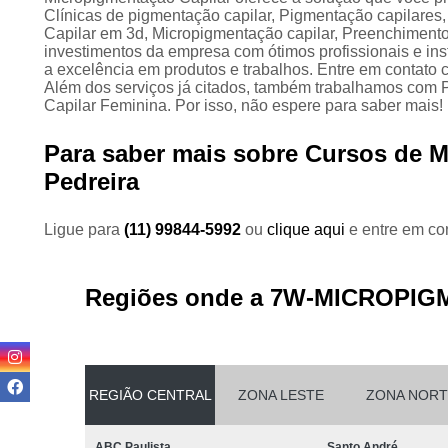
Clínicas de pigmentação capilar, Pigmentação capilares,
Capilar em 3d, Micropigmentação capilar, Preenchimento c
investimentos da empresa com ótimos profissionais e in
a excelência em produtos e trabalhos. Entre em contato c
Além dos serviços já citados, também trabalhamos com
Capilar Feminina. Por isso, não espere para saber mais!
Para saber mais sobre Cursos de M
Pedreira
Ligue para
(11) 99844-5992
ou
clique aqui
e entre em con
Regiões onde a 7W-MICROPIG
REGIÃO CENTRAL
ZONA LESTE
ZONA NORT
ABC Paulista
Santo André