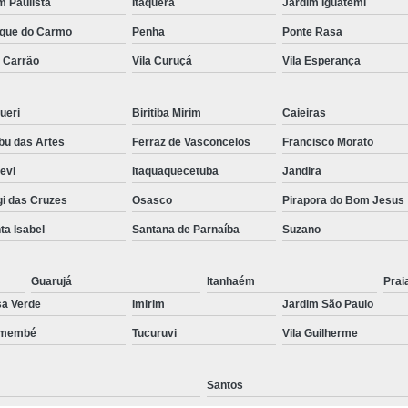
im Paulista
Itaquera
Jardim Iguatemi
Preenchimento Capilar Centr
que do Carmo
Penha
Ponte Rasa
Preenchimento Capilar com Micropig
a Carrão
Vila Curuçá
Vila Esperança
Preenchimento Capilar em H
ueri
Biritiba Mirim
Caieiras
Preenchimento Capilar Fem
u das Artes
Ferraz de Vasconcelos
Francisco Morato
Preenchimento Capilar na T
pevi
Itaquaquecetuba
Jandira
Preenchimento Capilar par
i das Cruzes
Osasco
Pirapora do Bom Jesus
Tratamento de Calvície F
ta Isabel
Santana de Parnaíba
Suzano
Tratamento para a Calvície
T
Tratamento para a Calvície Feminin
Guarujá
Itanhaém
Prai
a Verde
Imirim
Jardim São Paulo
Tratamento para Calvície com Pi
emembé
Tucuruvi
Vila Guilherme
Tratamento para Calvície 
Santos