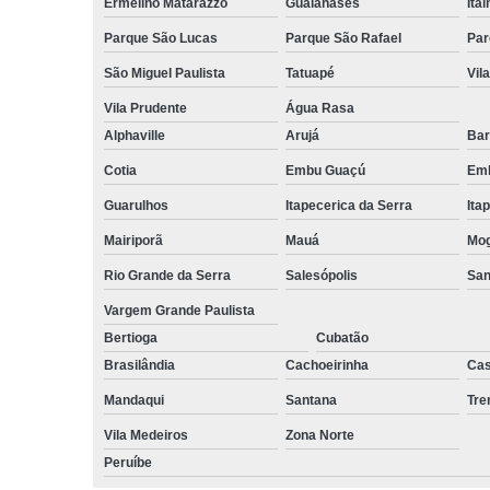
Ermelino Matarazzo
Guaianases
Ita
Parque São Lucas
Parque São Rafael
Par
São Miguel Paulista
Tatuapé
Vil
Vila Prudente
Água Rasa
Alphaville
Arujá
Bar
Cotia
Embu Guaçú
Emb
Guarulhos
Itapecerica da Serra
Ita
Mairiporã
Mauá
Mog
Rio Grande da Serra
Salesópolis
San
Vargem Grande Paulista
Bertioga
Cubatão
Brasilândia
Cachoeirinha
Cas
Mandaqui
Santana
Tr
Vila Medeiros
Zona Norte
Peruíbe