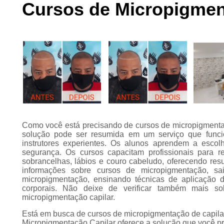
Cursos de Micropigment
Preenchimento
capilar
Tratamento para
calvície
Como você está precisando de cursos de micropigmentaç
solução pode ser resumida em um serviço que funcion
instrutores experientes. Os alunos aprendem a escol
segurança. Os cursos capacitam profissionais para r
sobrancelhas, lábios e couro cabeludo, oferecendo resu
informações sobre cursos de micropigmentação, sai
micropigmentação, ensinando técnicas de aplicação de
corporais. Não deixe de verificar também mais 
micropigmentação capilar.
Está em busca de cursos de micropigmentação de capila
Micropigmentação Capilar oferece a solução que você pr