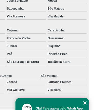
José Bonifácio
Mooca
al
Preenchimento Capilar com Micro Ponto
Sapopemba
São Mateus
mentação
Preenchimento Capilar com Pigmentação
Vila Formosa
Vila Matilde
omens
Preenchimento Capilar em Mulheres
Cajamar
Carapicuíba
inino
Preenchimento Capilar Masculino
Franco da Rocha
Guararema
esta
Preenchimento Capilar nas Entradas
Jundiaí
Juquitiba
a Diminuir Testa
Tratamento de Calvície
Poá
Ribeirão Pires
eminina
Tratamento de Calvície Natural
São Lourenço da Serra
Taboão da Serra
ratamento para a Calvície com Micropigmentação
a
Tratamento para Calvície com Micopigmentação
a Grande
São Vicente
Jaçanã
Lauzane Paulista
gmentação
Tratamento para Calvície em Homens
Vila Gustavo
Vila Maria
Homem
Tratamento para Calvície Masculina
Olá! Fale agora pelo WhatsApp