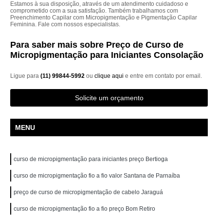
Estamos à sua disposição, através de um atendimento cuidadoso e
comprometido com a sua satisfação. Também trabalhamos com
Preenchimento Capilar com Micropigmentação e Pigmentação Capilar
Feminina. Fale com nossos especialistas.
Para saber mais sobre Preço de Curso de
Micropigmentação para Iniciantes Consolação
Ligue para
(11) 99844-5992
ou
clique aqui
e entre em contato por email.
Solicite um orçamento
MENU
curso de micropigmentação para iniciantes preço Bertioga
curso de micropigmentação fio a fio valor Santana de Parnaíba
preço de curso de micropigmentação de cabelo Jaraguá
curso de micropigmentação fio a fio preço Bom Retiro