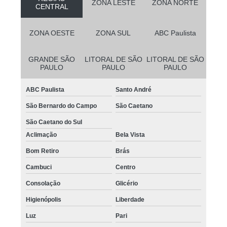
ZONA LESTE
ZONA NORTE
CENTRAL
ZONA OESTE
ZONA SUL
ABC Paulista
GRANDE SÃO
LITORAL DE SÃO
LITORAL DE SÃO
PAULO
PAULO
PAULO
ABC Paulista
Santo André
São Bernardo do Campo
São Caetano
São Caetano do Sul
Aclimação
Bela Vista
Bom Retiro
Brás
Cambuci
Centro
Consolação
Glicério
Higienópolis
Liberdade
Luz
Pari