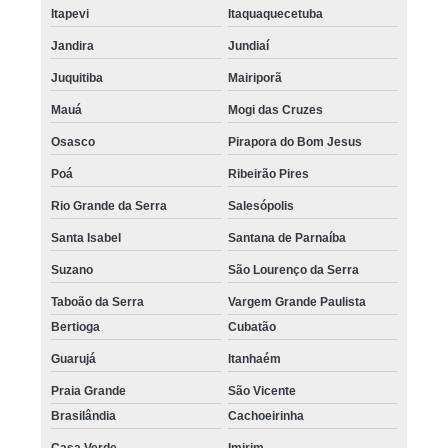
Itapevi
Itaquaquecetuba
Jandira
Jundiaí
Juquitiba
Mairiporã
Mauá
Mogi das Cruzes
Osasco
Pirapora do Bom Jesus
Poá
Ribeirão Pires
Rio Grande da Serra
Salesópolis
Santa Isabel
Santana de Parnaíba
Suzano
São Lourenço da Serra
Taboão da Serra
Vargem Grande Paulista
Bertioga
Cubatão
Guarujá
Itanhaém
Praia Grande
São Vicente
Brasilândia
Cachoeirinha
Casa Verde
Imirim