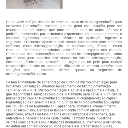
Como você está precisando de preço de curso de micropigmentação para
iniciantes Consolação, entenda que no geral esta solução pode ser
resumida em um serviço que funciona por meio de aulas teóricas e
práticas, ministradas por instrutores experientes. Os alunos aprendem a
escolher pigmentos adequados, técnicas de aplicação, higiene e
segurança. Os cursos capacitam profissionais para realizar procedimentos
estéticos, como micropigmentação de sobrancelhas, lábios e couro
cabeludo, oferecendo resultados satisfatórios e seguros aos clientes.
Caso queira mais informações sobre cursos de micropigmentação, saiba
que é ideal para capacitar profissionais na arte da micropigmentação,
ensinando técnicas de aplicação de pigmentos na pele para realçar
características faciais ou corporais. Não deixe de verificar também mais
soluções que a empresa oferece quanto ao segmento de
micropigmentação capilar.
Se tem a finalidade de achar preço de curso de micropigmentação para
iniciantes Consolação, Atuando no segmento de Micropigmentação
capilar, a 7W – MCB Micropigmentação Capilar é a opção mais viável, já
que disponibiliza serviços como o de Tratamento para calvície, Clínicas de
pigmentação capilar, Pigmentação capilares, Micropigmentação capilar,
Pigmentação de Cabelo Masculino, Clínica de Micropigmentação Capilar
em 3d, Clínica de Pigmentação Capilar para Homens e Preenchimento
capilar. Além disso, a empresa também conta com um atendimento
qualificado, através de funcionários especializados e cuidadosos, que
entendem a necessidade de cada cliente. Também foram investidos
valores consideráveis em instalações modernas, aumentando a eficiência.
Ao entrar em contato conosco, você poderá esclarecer suas dúvidas.