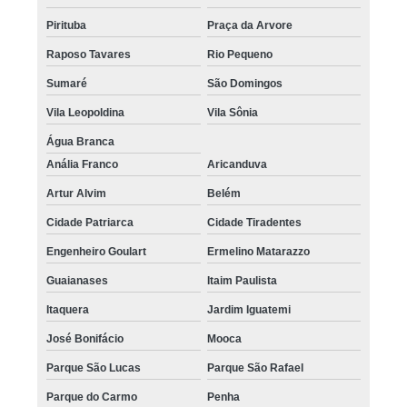
Pirituba
Praça da Arvore
Raposo Tavares
Rio Pequeno
Sumaré
São Domingos
Vila Leopoldina
Vila Sônia
Água Branca
Anália Franco
Aricanduva
Artur Alvim
Belém
Cidade Patriarca
Cidade Tiradentes
Engenheiro Goulart
Ermelino Matarazzo
Guaianases
Itaim Paulista
Itaquera
Jardim Iguatemi
José Bonifácio
Mooca
Parque São Lucas
Parque São Rafael
Parque do Carmo
Penha