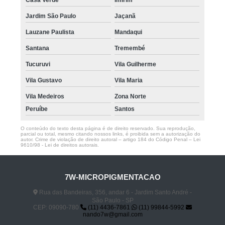
Jardim São Paulo
Jaçanã
Lauzane Paulista
Mandaqui
Santana
Tremembé
Tucuruvi
Vila Guilherme
Vila Gustavo
Vila Maria
Vila Medeiros
Zona Norte
Peruíbe
Santos
O conteúdo do texto desta página é de direito reservado. Sua reprodução,
parcial ou total, mesmo citando nossos links, é proibida sem a autorização do
autor. Crime de violação de direito autoral – artigo 184 do Código Penal –
Lei
9610/98 - Lei de direitos autorais
.
7W-MICROPIGMENTACAO
Rua das Bandeiras, 356, andar 6 - Jardim Santo André -
São Paulo - SP
CEP: 09090-780
(11) 4436-7861
(11) 99844-5992
nando7w@gmail.com