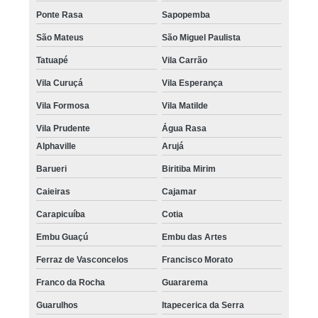
Ponte Rasa
Sapopemba
São Mateus
São Miguel Paulista
Tatuapé
Vila Carrão
Vila Curuçá
Vila Esperança
Vila Formosa
Vila Matilde
Vila Prudente
Água Rasa
Alphaville
Arujá
Barueri
Biritiba Mirim
Caieiras
Cajamar
Carapicuíba
Cotia
Embu Guaçú
Embu das Artes
Ferraz de Vasconcelos
Francisco Morato
Franco da Rocha
Guararema
Guarulhos
Itapecerica da Serra