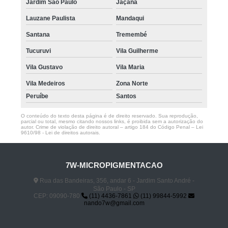
Jardim São Paulo
Jaçanã
Lauzane Paulista
Mandaqui
Santana
Tremembé
Tucuruvi
Vila Guilherme
Vila Gustavo
Vila Maria
Vila Medeiros
Zona Norte
Peruíbe
Santos
O conteúdo do texto desta página é de direito reservado. Sua reprodução,
parcial ou total, mesmo citando nossos links, é proibida sem a autorização do
autor. Crime de violação de direito autoral – artigo 184 do Código Penal –
Lei
9610/98 - Lei de direitos autorais
.
7W-MICROPIGMENTACAO
Rua das Bandeiras, 356, andar 6 - Jardim Santo André -
São Paulo - SP
CEP: 09090-780
(11) 4436-7861
(11) 99844-5992
nando7w@gmail.com