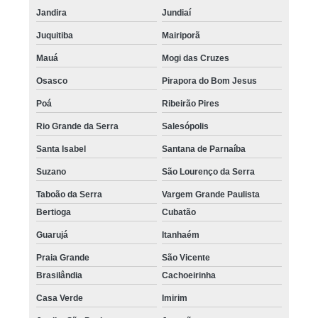
Jandira
Jundiaí
Juquitiba
Mairiporã
Mauá
Mogi das Cruzes
Osasco
Pirapora do Bom Jesus
Poá
Ribeirão Pires
Rio Grande da Serra
Salesópolis
Santa Isabel
Santana de Parnaíba
Suzano
São Lourenço da Serra
Taboão da Serra
Vargem Grande Paulista
Bertioga
Cubatão
Guarujá
Itanhaém
Praia Grande
São Vicente
Brasilândia
Cachoeirinha
Casa Verde
Imirim