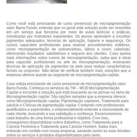
Como você está precisando de curso presencial de micropigmentação
valor Barra Funda, entenda que no geral esta solução pode ser resumida
em um serviço que funciona por meio de aulas teóricas e práticas,
ministradas por instrutores experientes. Os alunos aprendem a escolher
pigmentos adequados, técnicas de aplicação, higiene e segurança. Os
cursos capacitam profissionais para realizar procedimentos estéticos,
como micropigmentação de sobrancelhas, lábios e couro cabeludo,
oferecendo resultados satisfatórios e seguros aos clientes. Caso queira
mais informações sobre cursos de micropigmentação, saiba que é ideal
para capacitar profissionais na arte da micropigmentação, ensinando
técnicas de aplicação de pigmentos na pele para realçar características
faciais ou corporais. Não deixe de verificar também mais soluções que a
empresa oferece quanto ao segmento de micropigmentação capilar.
Caso esteja precisando de curso presencial de micropigmentação valor
Barra Funda, Conheça os serviços da 7W – MCB Micropigmentação
Capilar e encontre a solução que está buscando ao se pensar no ramo de
Micropigmentação capilar. São opções variadas que a empresa oferece,
como Micropigmentação capilar, Pigmentação capilares, Tratamento para
calvície e Clínicas de pigmentação capilar. Contando com profissionais
qualificados e experientes, o empreendimento entende a necessidade de
cada cliente, buscando a sua satisfação e confiança. Desenvolvemos
cada trabalho de uma forma profissional e objetiva. Com isso,
conseguimos disponibilizar outros trabalhos, como Tratamento para a
Calvície Feminina e Tratamento para Calvície Homem. Saiba mais
entrando em contato com nossa empresa, sanando assim as suas dúvidas
sobre os serviços e produtos disponibilizados pelo ramo.