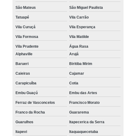
São Mateus
São Miguel Paulista
Tatuapé
Vila Carrão
Vila Curuçá
Vila Esperança
Vila Formosa
Vila Matilde
Vila Prudente
Água Rasa
Alphaville
Arujá
Barueri
Biritiba Mirim
Caieiras
Cajamar
Carapicuíba
Cotia
Embu Guaçú
Embu das Artes
Ferraz de Vasconcelos
Francisco Morato
Franco da Rocha
Guararema
Guarulhos
Itapecerica da Serra
Itapevi
Itaquaquecetuba