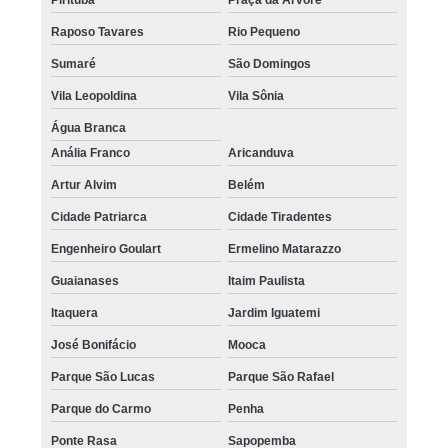
Raposo Tavares
Rio Pequeno
Sumaré
São Domingos
Vila Leopoldina
Vila Sônia
Água Branca
Anália Franco
Aricanduva
Artur Alvim
Belém
Cidade Patriarca
Cidade Tiradentes
Engenheiro Goulart
Ermelino Matarazzo
Guaianases
Itaim Paulista
Itaquera
Jardim Iguatemi
José Bonifácio
Mooca
Parque São Lucas
Parque São Rafael
Parque do Carmo
Penha
Ponte Rasa
Sapopemba