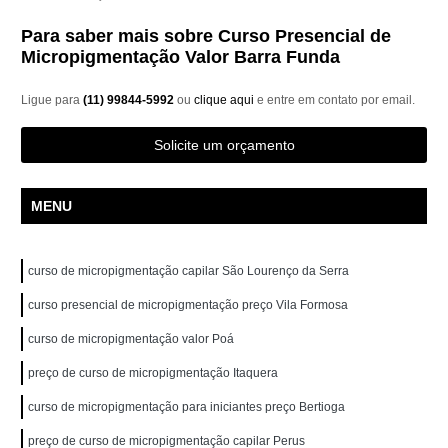
Para saber mais sobre Curso Presencial de
Micropigmentação Valor Barra Funda
Ligue para
(11) 99844-5992
ou
clique aqui
e entre em contato por email.
Solicite um orçamento
MENU
curso de micropigmentação capilar São Lourenço da Serra
curso presencial de micropigmentação preço Vila Formosa
curso de micropigmentação valor Poá
preço de curso de micropigmentação Itaquera
curso de micropigmentação para iniciantes preço Bertioga
preço de curso de micropigmentação capilar Perus