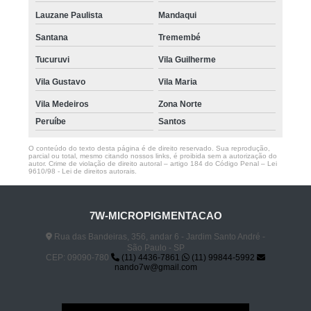
Lauzane Paulista
Mandaqui
Santana
Tremembé
Tucuruvi
Vila Guilherme
Vila Gustavo
Vila Maria
Vila Medeiros
Zona Norte
Peruíbe
Santos
O conteúdo do texto desta página é de direito reservado. Sua reprodução,
parcial ou total, mesmo citando nossos links, é proibida sem a autorização do
autor. Crime de violação de direito autoral – artigo 184 do Código Penal –
Lei
9610/98 - Lei de direitos autorais
.
7W-MICROPIGMENTACAO
Rua das Bandeiras, 356, andar 6 - Jardim Santo André -
São Paulo - SP
CEP: 09090-780
(11) 4436-7861
(11) 99844-5992
nando7w@gmail.com