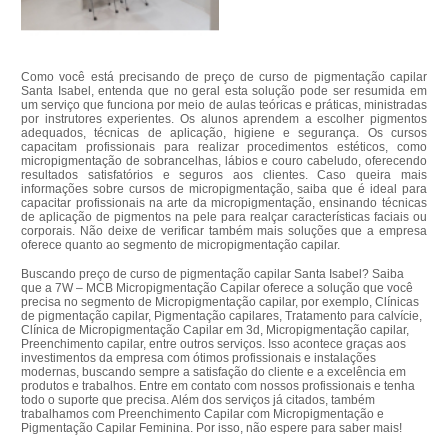
Como você está precisando de preço de curso de pigmentação capilar
Santa Isabel, entenda que no geral esta solução pode ser resumida em
um serviço que funciona por meio de aulas teóricas e práticas, ministradas
por instrutores experientes. Os alunos aprendem a escolher pigmentos
adequados, técnicas de aplicação, higiene e segurança. Os cursos
capacitam profissionais para realizar procedimentos estéticos, como
micropigmentação de sobrancelhas, lábios e couro cabeludo, oferecendo
resultados satisfatórios e seguros aos clientes. Caso queira mais
informações sobre cursos de micropigmentação, saiba que é ideal para
capacitar profissionais na arte da micropigmentação, ensinando técnicas
de aplicação de pigmentos na pele para realçar características faciais ou
corporais. Não deixe de verificar também mais soluções que a empresa
oferece quanto ao segmento de micropigmentação capilar.
Buscando preço de curso de pigmentação capilar Santa Isabel? Saiba
que a 7W – MCB Micropigmentação Capilar oferece a solução que você
precisa no segmento de Micropigmentação capilar, por exemplo, Clínicas
de pigmentação capilar, Pigmentação capilares, Tratamento para calvície,
Clínica de Micropigmentação Capilar em 3d, Micropigmentação capilar,
Preenchimento capilar, entre outros serviços. Isso acontece graças aos
investimentos da empresa com ótimos profissionais e instalações
modernas, buscando sempre a satisfação do cliente e a excelência em
produtos e trabalhos. Entre em contato com nossos profissionais e tenha
todo o suporte que precisa. Além dos serviços já citados, também
trabalhamos com Preenchimento Capilar com Micropigmentação e
Pigmentação Capilar Feminina. Por isso, não espere para saber mais!