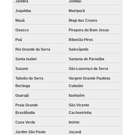
Jandira
Jundiaí
Juquitiba
Mairiporã
Mauá
Mogi das Cruzes
Osasco
Pirapora do Bom Jesus
Poá
Ribeirão Pires
Rio Grande da Serra
Salesópolis
Santa Isabel
Santana de Parnaíba
Suzano
São Lourenço da Serra
Taboão da Serra
Vargem Grande Paulista
Bertioga
Cubatão
Guarujá
Itanhaém
Praia Grande
São Vicente
Brasilândia
Cachoeirinha
Casa Verde
Imirim
Jardim São Paulo
Jaçanã