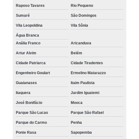
Raposo Tavares
Rio Pequeno
Sumaré
São Domingos
Vila Leopoldina
Vila Sônia
Água Branca
Anália Franco
Aricanduva
Artur Alvim
Belém
Cidade Patriarca
Cidade Tiradentes
Engenheiro Goulart
Ermelino Matarazzo
Guaianases
Itaim Paulista
Itaquera
Jardim Iguatemi
José Bonifácio
Mooca
Parque São Lucas
Parque São Rafael
Parque do Carmo
Penha
Ponte Rasa
Sapopemba