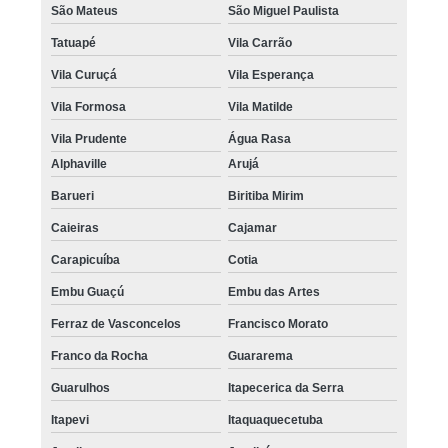
São Mateus
São Miguel Paulista
Tatuapé
Vila Carrão
Vila Curuçá
Vila Esperança
Vila Formosa
Vila Matilde
Vila Prudente
Água Rasa
Alphaville
Arujá
Barueri
Biritiba Mirim
Caieiras
Cajamar
Carapicuíba
Cotia
Embu Guaçú
Embu das Artes
Ferraz de Vasconcelos
Francisco Morato
Franco da Rocha
Guararema
Guarulhos
Itapecerica da Serra
Itapevi
Itaquaquecetuba