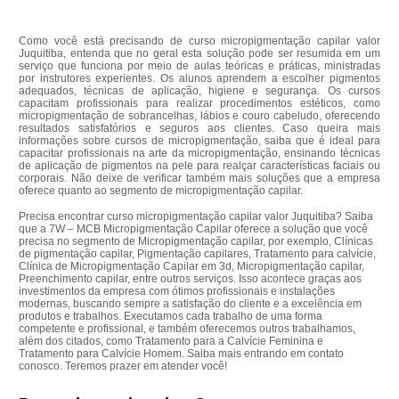
Como você está precisando de curso micropigmentação capilar valor
Juquitiba, entenda que no geral esta solução pode ser resumida em um
serviço que funciona por meio de aulas teóricas e práticas, ministradas
por instrutores experientes. Os alunos aprendem a escolher pigmentos
adequados, técnicas de aplicação, higiene e segurança. Os cursos
capacitam profissionais para realizar procedimentos estéticos, como
micropigmentação de sobrancelhas, lábios e couro cabeludo, oferecendo
resultados satisfatórios e seguros aos clientes. Caso queira mais
informações sobre cursos de micropigmentação, saiba que é ideal para
capacitar profissionais na arte da micropigmentação, ensinando técnicas
de aplicação de pigmentos na pele para realçar características faciais ou
corporais. Não deixe de verificar também mais soluções que a empresa
oferece quanto ao segmento de micropigmentação capilar.
Precisa encontrar curso micropigmentação capilar valor Juquitiba? Saiba
que a 7W – MCB Micropigmentação Capilar oferece a solução que você
precisa no segmento de Micropigmentação capilar, por exemplo, Clínicas
de pigmentação capilar, Pigmentação capilares, Tratamento para calvície,
Clínica de Micropigmentação Capilar em 3d, Micropigmentação capilar,
Preenchimento capilar, entre outros serviços. Isso acontece graças aos
investimentos da empresa com ótimos profissionais e instalações
modernas, buscando sempre a satisfação do cliente e a excelência em
produtos e trabalhos. Executamos cada trabalho de uma forma
competente e profissional, e também oferecemos outros trabalhamos,
além dos citados, como Tratamento para a Calvície Feminina e
Tratamento para Calvície Homem. Saiba mais entrando em contato
conosco. Teremos prazer em atender você!