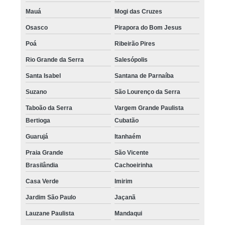
Mauá
Mogi das Cruzes
Osasco
Pirapora do Bom Jesus
Poá
Ribeirão Pires
Rio Grande da Serra
Salesópolis
Santa Isabel
Santana de Parnaíba
Suzano
São Lourenço da Serra
Taboão da Serra
Vargem Grande Paulista
Bertioga
Cubatão
Guarujá
Itanhaém
Praia Grande
São Vicente
Brasilândia
Cachoeirinha
Casa Verde
Imirim
Jardim São Paulo
Jaçanã
Lauzane Paulista
Mandaqui