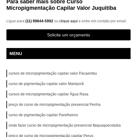
Para saber mais sobre Curso
Micropigmentação Capilar Valor Juquitiba
Ligue para
(11) 99844-5992
ou
clique aqui
e entre em contato por email.
Solicite um orçamento
MENU
cursos de micropigmentação capilar valor Pacaembu
curso de pigmentação capilar valor Mairiporã
cursos de micropigmentação capilar Água Rasa
preço de curso de micropigmentação presencial Penha
curso de pigmentação capilar Parelheiros
onde fazer curso de micropigmentação presencial Itaquaquecetuba
preço de curso de micropigmentação capilar Perus