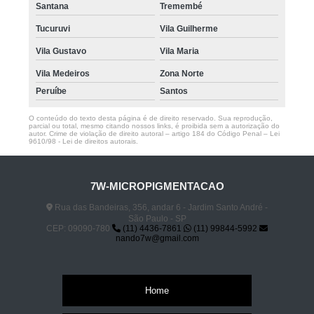
Santana
Tremembé
Tucuruvi
Vila Guilherme
Vila Gustavo
Vila Maria
Vila Medeiros
Zona Norte
Peruíbe
Santos
O conteúdo do texto desta página é de direito reservado. Sua reprodução,
parcial ou total, mesmo citando nossos links, é proibida sem a autorização do
autor. Crime de violação de direito autoral – artigo 184 do Código Penal –
Lei
9610/98 - Lei de direitos autorais
.
7W-MICROPIGMENTACAO
Rua das Bandeiras, 356, andar 6 - Jardim Santo André -
São Paulo - SP
CEP: 09090-780
(11) 4436-7861
(11) 99844-5992
nando7w@gmail.com
Home