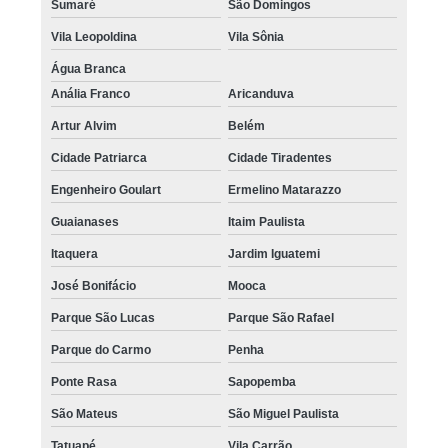
Sumaré
São Domingos
Vila Leopoldina
Vila Sônia
Água Branca
Anália Franco
Aricanduva
Artur Alvim
Belém
Cidade Patriarca
Cidade Tiradentes
Engenheiro Goulart
Ermelino Matarazzo
Guaianases
Itaim Paulista
Itaquera
Jardim Iguatemi
José Bonifácio
Mooca
Parque São Lucas
Parque São Rafael
Parque do Carmo
Penha
Ponte Rasa
Sapopemba
São Mateus
São Miguel Paulista
Tatuapé
Vila Carrão