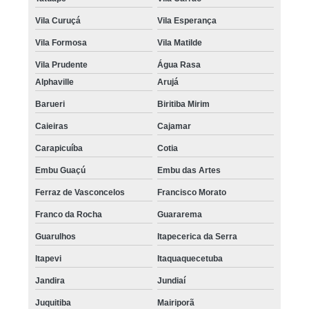
Vila Curuçá
Vila Esperança
Vila Formosa
Vila Matilde
Vila Prudente
Água Rasa
Alphaville
Arujá
Barueri
Biritiba Mirim
Caieiras
Cajamar
Carapicuíba
Cotia
Embu Guaçú
Embu das Artes
Ferraz de Vasconcelos
Francisco Morato
Franco da Rocha
Guararema
Guarulhos
Itapecerica da Serra
Itapevi
Itaquaquecetuba
Jandira
Jundiaí
Juquitiba
Mairiporã