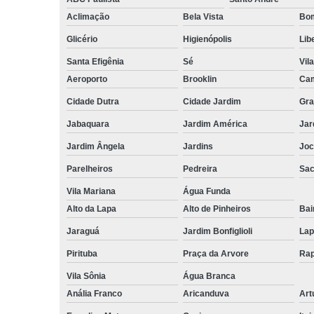
Aclimação
Bela Vista
Bom
Glicério
Higienópolis
Lib
Santa Efigênia
Sé
Vil
Aeroporto
Brooklin
Cam
Cidade Dutra
Cidade Jardim
Gra
Jabaquara
Jardim América
Jar
Jardim Ângela
Jardins
Joc
Parelheiros
Pedreira
Sa
Vila Mariana
Água Funda
Alto da Lapa
Alto de Pinheiros
Bai
Jaraguá
Jardim Bonfiglioli
Lap
Pirituba
Praça da Arvore
Rap
Vila Sônia
Água Branca
Anália Franco
Aricanduva
Art