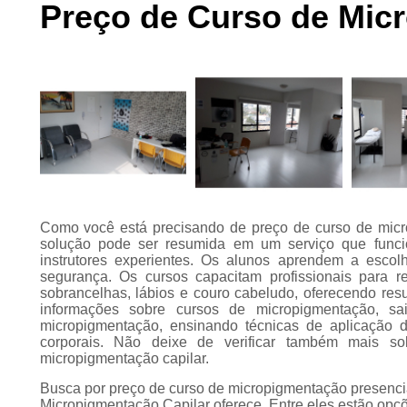
Preço de Curso de Mic
Preenchimento
capilar
Tratamento para
calvície
Como você está precisando de preço de curso de micr
solução pode ser resumida em um serviço que funcion
instrutores experientes. Os alunos aprendem a escol
segurança. Os cursos capacitam profissionais para r
sobrancelhas, lábios e couro cabeludo, oferecendo resu
informações sobre cursos de micropigmentação, sai
micropigmentação, ensinando técnicas de aplicação de
corporais. Não deixe de verificar também mais 
micropigmentação capilar.
Busca por preço de curso de micropigmentação presenc
Micropigmentação Capilar oferece. Entre eles estão op