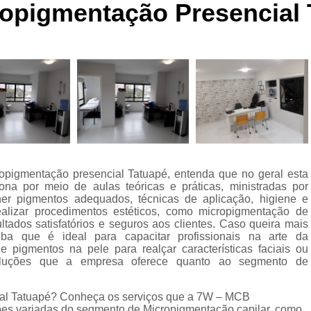
ropigmentação Presencial 
Curso de Micropigmentaç
Curso de Micropigmenta
Curso de Micropigmentação Santo A
Curso Micropigmen
Curso Presencial
Cursos de Micropigmen
Cursos de Micropigmentação de Capi
opigmentação presencial Tatuapé, entenda que no geral esta
Micropigmentação Capilar com 
a por meio de aulas teóricas e práticas, ministradas por
Micropigmentação Capilar em E
her pigmentos adequados, técnicas de aplicação, higiene e
ealizar procedimentos estéticos, como micropigmentação de
Micropigmentação Capilar Fem
ltados satisfatórios e seguros aos clientes. Caso queira mais
ba que é ideal para capacitar profissionais na arte da
Micropigmentação Capilar nas En
 pigmentos na pele para realçar características faciais ou
soluções que a empresa oferece quanto ao segmento de
Micropigmentação Capilar para En
Micropigmentação Cabel
ial Tatuapé? Conheça os serviços que a 7W – MCB
ções variadas do segmento de Micropigmentação capilar, como