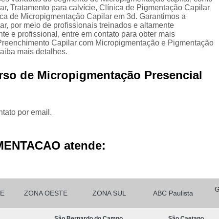
Micropigmentação Cabelo H
ar, Tratamento para calvície, Clínica de Pigmentação Capilar
ca de Micropigmentação Capilar em 3d. Garantimos a
Micropigmentação Ca
ar, por meio de profissionais treinados e altamente
e e profissional, entre em contato para obter mais
Micropigmentação Capilar Cabelo 
m Preenchimento Capilar com Micropigmentação e Pigmentação
saiba mais detalhes.
Micropigmentação Capilar Femin
Micropigmentação Capilar Fio 
rso de Micropigmentação Presencial
Micropigmentação de Ca
Micropigmentação de Cabelo M
tato por email.
Micropigmentação Fio a Fio Ca
Micropigmentação no Cabelo
MENTACAO atende:
Micro Pigmentação Barba Dia
Micropigmentação
Micropigmentação de 
E
ZONA OESTE
ZONA SUL
ABC Paulista
Micropigmentação de Barba São Ca
São Bernardo do Campo
São Caetano