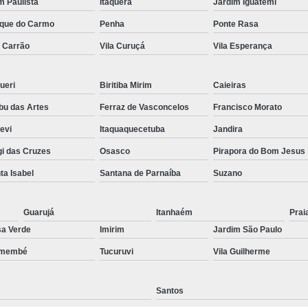
im Paulista
Itaquera
Jardim Iguatemi
Preenchimento Capilar Centr
que do Carmo
Penha
Ponte Rasa
Preenchimento Capilar com Micropig
a Carrão
Vila Curuçá
Vila Esperança
Preenchimento Capilar em H
ueri
Biritiba Mirim
Caieiras
Preenchimento Capilar Fem
u das Artes
Ferraz de Vasconcelos
Francisco Morato
Preenchimento Capilar na T
pevi
Itaquaquecetuba
Jandira
Preenchimento Capilar par
i das Cruzes
Osasco
Pirapora do Bom Jesus
Tratamento de Calvície F
ta Isabel
Santana de Parnaíba
Suzano
Tratamento para a Calvície
T
Tratamento para a Calvície Feminin
Guarujá
Itanhaém
Prai
a Verde
Imirim
Jardim São Paulo
Tratamento para Calvície com Pi
emembé
Tucuruvi
Vila Guilherme
Tratamento para Calvície 
Santos