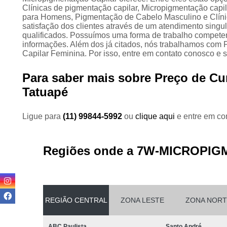
Clínicas de pigmentação capilar, Micropigmentação capil
para Homens, Pigmentação de Cabelo Masculino e Clíni
satisfação dos clientes através de um atendimento singul
qualificados. Possuímos uma forma de trabalho competent
informações. Além dos já citados, nós trabalhamos co
Capilar Feminina. Por isso, entre em contato conosco e 
Para saber mais sobre Preço de Cu
Tatuapé
Ligue para
(11) 99844-5992
ou
clique aqui
e entre em con
Regiões onde a 7W-MICROPIG
REGIÃO CENTRAL
ZONA LESTE
ZONA NORT
ABC Paulista
Santo André