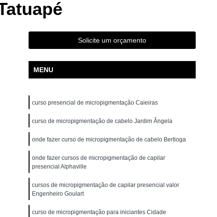
Tatuapé
ão para Iniciantes Rio Grande da Serra
ção Presencial São Bernardo do Campo
ndré
Curso de Pigmentação Capilar Ribeirão Pires
Solicite um orçamento
tação Capilar São Caetano do Sul
MENU
 de Micropigmentação Santo André
tação Capilar São Bernardo do Campo
curso presencial de micropigmentação Caieiras
lar Presencial Mauá
Micropigmentação Capilar 3d
Dermografo
curso de micropigmentação de cabelo Jardim Ângela
Micropigmentação Capilar em 3d
ntradas
Micropigmentação Capilar Entradas
onde fazer curso de micropigmentação de cabelo Bertioga
inina
Micropigmentação Capilar Masculina
onde fazer cursos de micropigmentação de capilar
presencial Alphaville
tradas
Micropigmentação Capilar para Calvície
cursos de micropigmentação de capilar presencial valor
tradas
Micropigmentação Capilar para Homens
Engenheiro Goulart
o
Micropigmentação Cabelo Feminino
curso de micropigmentação para iniciantes Cidade