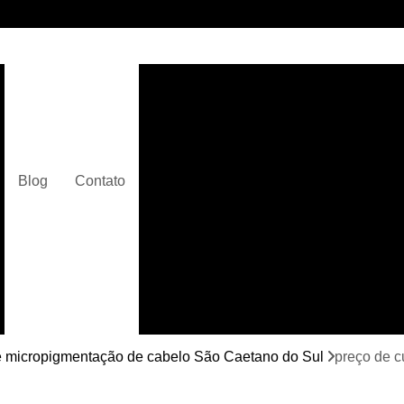
Clínica de Micropigmentaç
Clínica de Micropigmentação C
Clínica de Pigmentação Capilar De
Clínica de Pi
Blog
Contato
Clínica de Pi
Clínica de Pigmentação de Cabelo Ma
Clínica de Pigmentação na Care
Curso de Micr
Curso de Micropigm
Curso de Micropigme
e micropigmentação de cabelo São Caetano do Sul
preço de c
Curso de Micropi