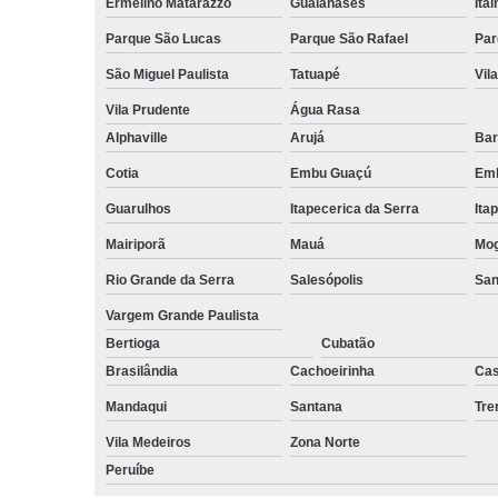
Ermelino Matarazzo
Guaianases
Ita
Parque São Lucas
Parque São Rafael
Par
São Miguel Paulista
Tatuapé
Vil
Vila Prudente
Água Rasa
Alphaville
Arujá
Bar
Cotia
Embu Guaçú
Emb
Guarulhos
Itapecerica da Serra
Ita
Mairiporã
Mauá
Mog
Rio Grande da Serra
Salesópolis
San
Vargem Grande Paulista
Bertioga
Cubatão
Brasilândia
Cachoeirinha
Cas
Mandaqui
Santana
Tr
Vila Medeiros
Zona Norte
Peruíbe