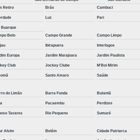
Micropigmentação Fio a Fio Barba San
 Retiro
Brás
Cambuci
Micropigmentação na Barba ABC Paul
erdade
Luz
Pari
Nano Micro Capilar São Bernardo do
a Buarque
Nano Micropigmentação de Barba 
po Belo
Campo Grande
Campo Limpo
Nano Pigmentação Cabelo Rio Grande 
jau
Ibirapuera
Interlagos
Nano Pigmentaçã
dim Europa
Jardim Marajoara
Jardim Paulista
Nano Pigment
key Club
Jockey Clube
M'Boi Mirim
Nano Pigmentaçã
comã
Santo Amaro
Saúde
Nano Pigmentação no Cab
rro do Limão
Barra Funda
Butantã
Pigmentação Capilar 3d
Pigmentaç
a
Pacaembu
Perdizes
Pigmentação Capilar em E
oso Tavares
Rio Pequeno
Sumaré
Pigmentação Capilar Mascu
Pigmentação de Cabelo Mas
ur Alvim
Belém
Cidade Patriarca
Pigmentação na Care