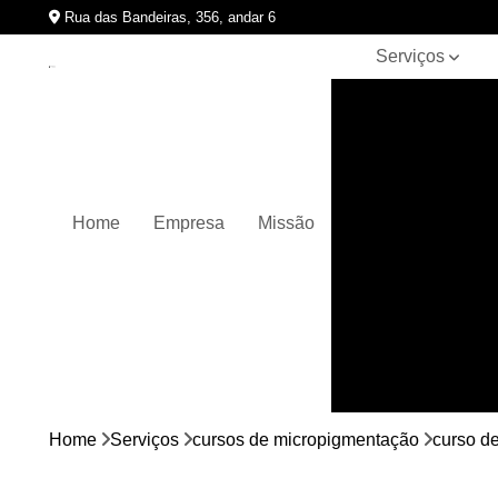
Rua das Bandeiras, 356, andar 6
Serviços
Clínicas de
pigmentação
capilar
Cursos de
micropigmentação
Home
Empresa
Missão
Micropigmentação
capilar
Micropigmentação
de cabelos
Micropigmentação
em barbas
Nano
micropigmentação
Home
Serviços
cursos de micropigmentação
curso d
Pigmentação
capilares