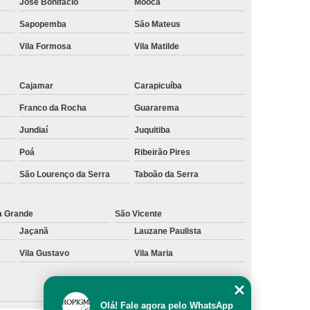
José Bonifácio
Mooca
al
Preenchimento Capilar com Micro Ponto
Sapopemba
São Mateus
mentação
Preenchimento Capilar com Pigmentação
Vila Formosa
Vila Matilde
omens
Preenchimento Capilar em Mulheres
Cajamar
Carapicuíba
inino
Preenchimento Capilar Masculino
Franco da Rocha
Guararema
esta
Preenchimento Capilar nas Entradas
Jundiaí
Juquitiba
a Diminuir Testa
Tratamento de Calvície
Poá
Ribeirão Pires
eminina
Tratamento de Calvície Natural
São Lourenço da Serra
Taboão da Serra
ratamento para a Calvície com Micropigmentação
a
Tratamento para Calvície com Micopigmentação
a Grande
São Vicente
Jaçanã
Lauzane Paulista
gmentação
Tratamento para Calvície em Homens
Vila Gustavo
Vila Maria
Homem
Tratamento para Calvície Masculina
Olá! Fale agora pelo WhatsApp