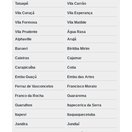
Tatuapé
Vila Carrão
Vila Curuçá
Vila Esperança
Vila Formosa
Vila Matilde
Vila Prudente
Água Rasa
Alphaville
Arujá
Barueri
Biritiba Mirim
Caieiras
Cajamar
Carapicuíba
Cotia
Embu Guaçú
Embu das Artes
Ferraz de Vasconcelos
Francisco Morato
Franco da Rocha
Guararema
Guarulhos
Itapecerica da Serra
Itapevi
Itaquaquecetuba
Jandira
Jundiaí