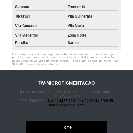
Santana
Tremembé
Tucuruvi
Vila Guilherme
Vila Gustavo
Vila Maria
Vila Medeiros
Zona Norte
Peruíbe
Santos
O conteúdo do texto desta página é de direito reservado. Sua reprodução,
parcial ou total, mesmo citando nossos links, é proibida sem a autorização do
autor. Crime de violação de direito autoral – artigo 184 do Código Penal –
Lei
9610/98 - Lei de direitos autorais
.
7W-MICROPIGMENTACAO
Rua das Bandeiras, 356, andar 6 - Jardim Santo André -
São Paulo - SP
CEP: 09090-780
(11) 4436-7861
(11) 99844-5992
nando7w@gmail.com
Home