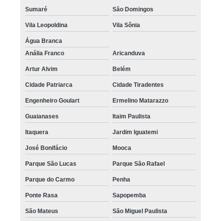
Sumaré
São Domingos
Vila Leopoldina
Vila Sônia
Água Branca
Anália Franco
Aricanduva
Artur Alvim
Belém
Cidade Patriarca
Cidade Tiradentes
Engenheiro Goulart
Ermelino Matarazzo
Guaianases
Itaim Paulista
Itaquera
Jardim Iguatemi
José Bonifácio
Mooca
Parque São Lucas
Parque São Rafael
Parque do Carmo
Penha
Ponte Rasa
Sapopemba
São Mateus
São Miguel Paulista