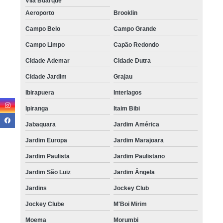
Vila Buarque
Aeroporto
Brooklin
Campo Belo
Campo Grande
Campo Limpo
Capão Redondo
Cidade Ademar
Cidade Dutra
Cidade Jardim
Grajau
Ibirapuera
Interlagos
Ipiranga
Itaim Bibi
Jabaquara
Jardim América
Jardim Europa
Jardim Marajoara
Jardim Paulista
Jardim Paulistano
Jardim São Luiz
Jardim Ângela
Jardins
Jockey Club
Jockey Clube
M'Boi Mirim
Moema
Morumbi