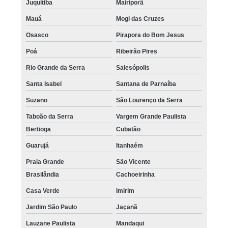
Juquitiba
Mairiporã
Mauá
Mogi das Cruzes
Osasco
Pirapora do Bom Jesus
Poá
Ribeirão Pires
Rio Grande da Serra
Salesópolis
Santa Isabel
Santana de Parnaíba
Suzano
São Lourenço da Serra
Taboão da Serra
Vargem Grande Paulista
Bertioga
Cubatão
Guarujá
Itanhaém
Praia Grande
São Vicente
Brasilândia
Cachoeirinha
Casa Verde
Imirim
Jardim São Paulo
Jaçanã
Lauzane Paulista
Mandaqui