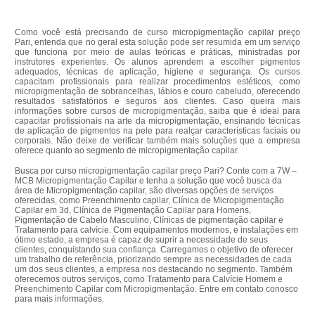
Como você está precisando de curso micropigmentação capilar preço
Pari, entenda que no geral esta solução pode ser resumida em um serviço
que funciona por meio de aulas teóricas e práticas, ministradas por
instrutores experientes. Os alunos aprendem a escolher pigmentos
adequados, técnicas de aplicação, higiene e segurança. Os cursos
capacitam profissionais para realizar procedimentos estéticos, como
micropigmentação de sobrancelhas, lábios e couro cabeludo, oferecendo
resultados satisfatórios e seguros aos clientes. Caso queira mais
informações sobre cursos de micropigmentação, saiba que é ideal para
capacitar profissionais na arte da micropigmentação, ensinando técnicas
de aplicação de pigmentos na pele para realçar características faciais ou
corporais. Não deixe de verificar também mais soluções que a empresa
oferece quanto ao segmento de micropigmentação capilar.
Busca por curso micropigmentação capilar preço Pari? Conte com a 7W –
MCB Micropigmentação Capilar e tenha a solução que você busca da
área de Micropigmentação capilar, são diversas opções de serviços
oferecidas, como Preenchimento capilar, Clínica de Micropigmentação
Capilar em 3d, Clínica de Pigmentação Capilar para Homens,
Pigmentação de Cabelo Masculino, Clínicas de pigmentação capilar e
Tratamento para calvície. Com equipamentos modernos, e instalações em
ótimo estado, a empresa é capaz de suprir a necessidade de seus
clientes, conquistando sua confiança. Carregamos o objetivo de oferecer
um trabalho de referência, priorizando sempre as necessidades de cada
um dos seus clientes, a empresa nos destacando no segmento. Também
oferecemos outros serviços, como Tratamento para Calvície Homem e
Preenchimento Capilar com Micropigmentação. Entre em contato conosco
para mais informações.