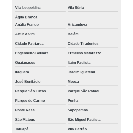
Vila Leopoldina
Vila Sônia
Água Branca
Anália Franco
Aricanduva
Artur Alvim
Belém
Cidade Patriarca
Cidade Tiradentes
Engenheiro Goulart
Ermelino Matarazzo
Guaianases
Itaim Paulista
Itaquera
Jardim Iguatemi
José Bonifácio
Mooca
Parque São Lucas
Parque São Rafael
Parque do Carmo
Penha
Ponte Rasa
Sapopemba
São Mateus
São Miguel Paulista
Tatuapé
Vila Carrão