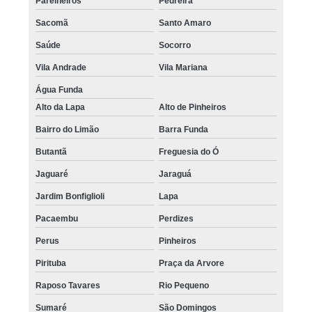
Parelheiros
Pedreira
Sacomã
Santo Amaro
Saúde
Socorro
Vila Andrade
Vila Mariana
Água Funda
Alto da Lapa
Alto de Pinheiros
Bairro do Limão
Barra Funda
Butantã
Freguesia do Ó
Jaguaré
Jaraguá
Jardim Bonfiglioli
Lapa
Pacaembu
Perdizes
Perus
Pinheiros
Pirituba
Praça da Arvore
Raposo Tavares
Rio Pequeno
Sumaré
São Domingos