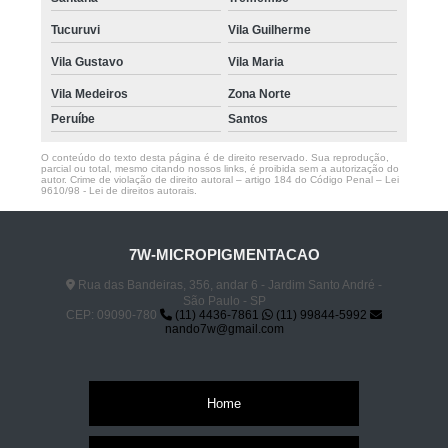
Tucuruvi
Vila Guilherme
Vila Gustavo
Vila Maria
Vila Medeiros
Zona Norte
Peruíbe
Santos
O conteúdo do texto desta página é de direito reservado. Sua reprodução,
parcial ou total, mesmo citando nossos links, é proibida sem a autorização do
autor. Crime de violação de direito autoral – artigo 184 do Código Penal –
Lei
9610/98 - Lei de direitos autorais
.
7W-MICROPIGMENTACAO
Rua das Bandeiras, 356, andar 6 - Jardim Santo André -
São Paulo - SP
CEP: 09090-780
(11) 4436-7861
(11) 99844-5992
nando7w@gmail.com
Home