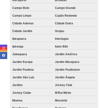
Aeroporto
Brooklin
Campo Belo
Campo Grande
Campo Limpo
Capão Redondo
Cidade Ademar
Cidade Dutra
Cidade Jardim
Grajau
Ibirapuera
Interlagos
Ipiranga
Itaim Bibi
Jabaquara
Jardim América
Jardim Europa
Jardim Marajoara
Jardim Paulista
Jardim Paulistano
Jardim São Luiz
Jardim Ângela
Jardins
Jockey Club
Jockey Clube
M'Boi Mirim
Moema
Morumbi