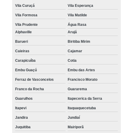
Vila Curuçá
Vila Esperança
Vila Formosa
Vila Matilde
Vila Prudente
Água Rasa
Alphaville
Arujá
Barueri
Biritiba Mirim
Caieiras
Cajamar
Carapicuíba
Cotia
Embu Guaçú
Embu das Artes
Ferraz de Vasconcelos
Francisco Morato
Franco da Rocha
Guararema
Guarulhos
Itapecerica da Serra
Itapevi
Itaquaquecetuba
Jandira
Jundiaí
Juquitiba
Mairiporã