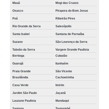
Mauá
Mogi das Cruzes
Osasco
Pirapora do Bom Jesus
Poá
Ribeirão Pires
Rio Grande da Serra
Salesópolis
Santa Isabel
Santana de Parnaíba
Suzano
São Lourenço da Serra
Taboão da Serra
Vargem Grande Paulista
Bertioga
Cubatão
Guarujá
Itanhaém
Praia Grande
São Vicente
Brasilândia
Cachoeirinha
Casa Verde
Imirim
Jardim São Paulo
Jaçanã
Lauzane Paulista
Mandaqui
Santana
Tremembé