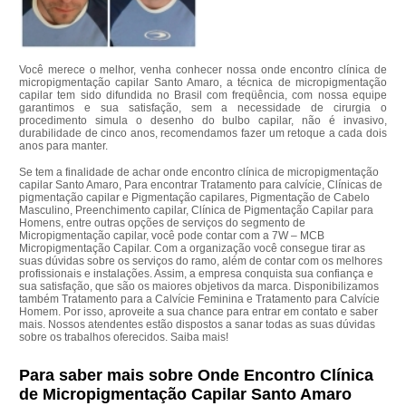
Você merece o melhor, venha conhecer nossa onde encontro clínica de
micropigmentação capilar Santo Amaro, a técnica de micropigmentação
capilar tem sido difundida no Brasil com freqüência, com nossa equipe
garantimos e sua satisfação, sem a necessidade de cirurgia o
procedimento simula o desenho do bulbo capilar, não é invasivo,
durabilidade de cinco anos, recomendamos fazer um retoque a cada dois
anos para manter.
Se tem a finalidade de achar onde encontro clínica de micropigmentação
capilar Santo Amaro, Para encontrar Tratamento para calvície, Clínicas de
pigmentação capilar e Pigmentação capilares, Pigmentação de Cabelo
Masculino, Preenchimento capilar, Clínica de Pigmentação Capilar para
Homens, entre outras opções de serviços do segmento de
Micropigmentação capilar, você pode contar com a 7W – MCB
Micropigmentação Capilar. Com a organização você consegue tirar as
suas dúvidas sobre os serviços do ramo, além de contar com os melhores
profissionais e instalações. Assim, a empresa conquista sua confiança e
sua satisfação, que são os maiores objetivos da marca. Disponibilizamos
também Tratamento para a Calvície Feminina e Tratamento para Calvície
Homem. Por isso, aproveite a sua chance para entrar em contato e saber
mais. Nossos atendentes estão dispostos a sanar todas as suas dúvidas
sobre os trabalhos oferecidos. Saiba mais!
Para saber mais sobre Onde Encontro Clínica
de Micropigmentação Capilar Santo Amaro