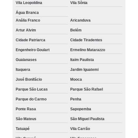
Vila Leopoldina
Vila Sônia
Água Branca
Anália Franco
Aricanduva
Artur Alvim
Belém
Cidade Patriarca
Cidade Tiradentes
Engenheiro Goulart
Ermelino Matarazzo
Guaianases
Itaim Paulista
Itaquera
Jardim Iguatemi
José Bonifácio
Mooca
Parque São Lucas
Parque São Rafael
Parque do Carmo
Penha
Ponte Rasa
Sapopemba
São Mateus
São Miguel Paulista
Tatuapé
Vila Carrão