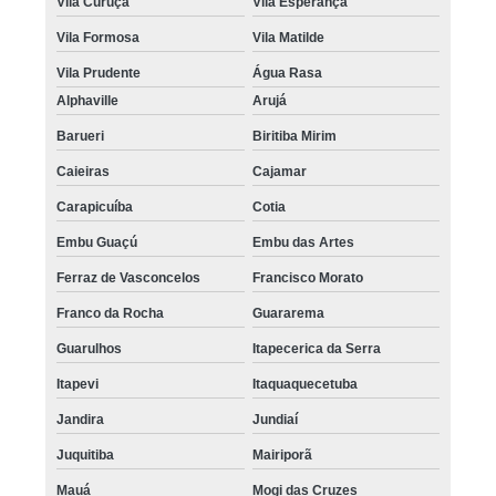
Vila Curuçá
Vila Esperança
Vila Formosa
Vila Matilde
Vila Prudente
Água Rasa
Alphaville
Arujá
Barueri
Biritiba Mirim
Caieiras
Cajamar
Carapicuíba
Cotia
Embu Guaçú
Embu das Artes
Ferraz de Vasconcelos
Francisco Morato
Franco da Rocha
Guararema
Guarulhos
Itapecerica da Serra
Itapevi
Itaquaquecetuba
Jandira
Jundiaí
Juquitiba
Mairiporã
Mauá
Mogi das Cruzes