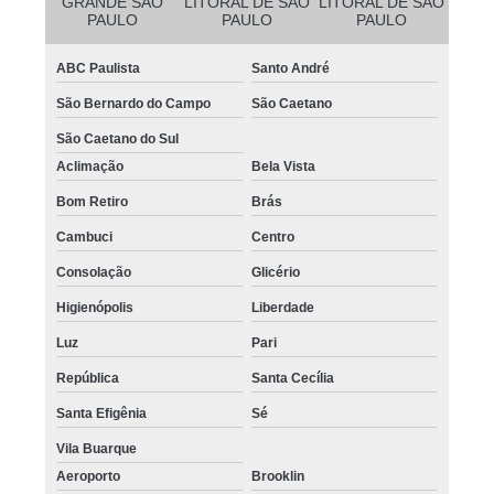
GRANDE SÃO
LITORAL DE SÃO
LITORAL DE SÃO
PAULO
PAULO
PAULO
ABC Paulista
Santo André
São Bernardo do Campo
São Caetano
São Caetano do Sul
Aclimação
Bela Vista
Bom Retiro
Brás
Cambuci
Centro
Consolação
Glicério
Higienópolis
Liberdade
Luz
Pari
República
Santa Cecília
Santa Efigênia
Sé
Vila Buarque
Aeroporto
Brooklin