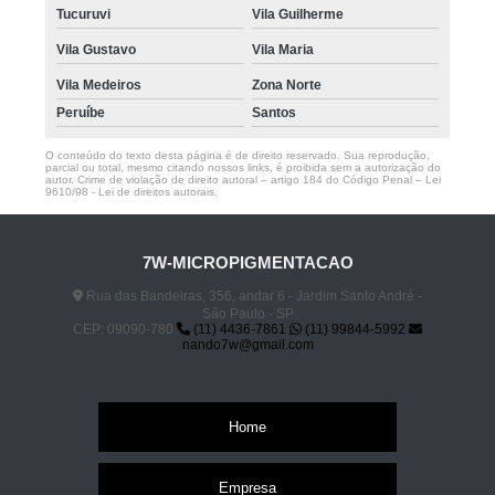
Tucuruvi
Vila Guilherme
Vila Gustavo
Vila Maria
Vila Medeiros
Zona Norte
Peruíbe
Santos
O conteúdo do texto desta página é de direito reservado. Sua reprodução,
parcial ou total, mesmo citando nossos links, é proibida sem a autorização do
autor. Crime de violação de direito autoral – artigo 184 do Código Penal –
Lei
9610/98 - Lei de direitos autorais
.
7W-MICROPIGMENTACAO
Rua das Bandeiras, 356, andar 6 - Jardim Santo André -
São Paulo - SP
CEP: 09090-780
(11) 4436-7861
(11) 99844-5992
nando7w@gmail.com
Home
Empresa