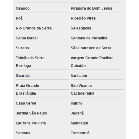
Osasco
Pirapora do Bom Jesus
Poá
Ribeirão Pires
Rio Grande da Serra
Salesópolis
Santa Isabel
Santana de Parnaíba
Suzano
São Lourenço da Serra
Taboão da Serra
Vargem Grande Paulista
Bertioga
Cubatão
Guarujá
Itanhaém
Praia Grande
São Vicente
Brasilândia
Cachoeirinha
Casa Verde
Imirim
Jardim São Paulo
Jaçanã
Lauzane Paulista
Mandaqui
Santana
Tremembé