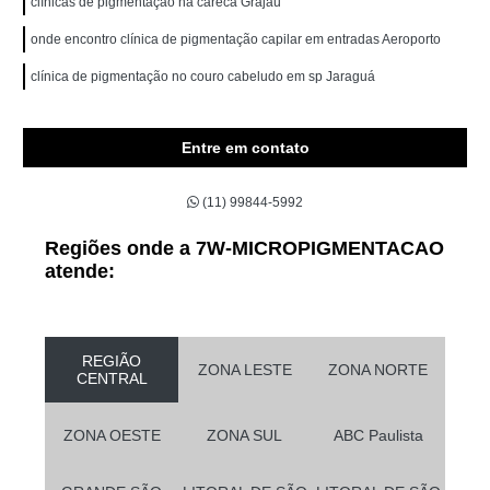
clínicas de pigmentação na careca Grajau
onde encontro clínica de pigmentação capilar em entradas Aeroporto
clínica de pigmentação no couro cabeludo em sp Jaraguá
Entre em contato
(11) 99844-5992
Regiões onde a 7W-MICROPIGMENTACAO
atende:
REGIÃO
ZONA LESTE
ZONA NORTE
CENTRAL
ZONA OESTE
ZONA SUL
ABC Paulista