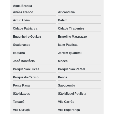
Água Branca
Anália Franco
Aricanduva
Artur Alvim
Belém
Cidade Patriarca
Cidade Tiradentes
Engenheiro Goulart
Ermelino Matarazzo
Guaianases
Itaim Paulista
Itaquera
Jardim Iguatemi
José Bonifácio
Mooca
Parque São Lucas
Parque São Rafael
Parque do Carmo
Penha
Ponte Rasa
Sapopemba
São Mateus
São Miguel Paulista
Tatuapé
Vila Carrão
Vila Curuçá
Vila Esperança