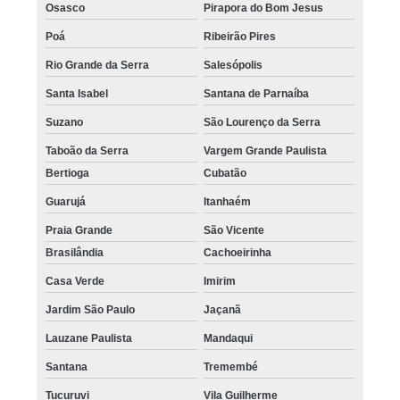
Osasco
Pirapora do Bom Jesus
Poá
Ribeirão Pires
Rio Grande da Serra
Salesópolis
Santa Isabel
Santana de Parnaíba
Suzano
São Lourenço da Serra
Taboão da Serra
Vargem Grande Paulista
Bertioga
Cubatão
Guarujá
Itanhaém
Praia Grande
São Vicente
Brasilândia
Cachoeirinha
Casa Verde
Imirim
Jardim São Paulo
Jaçanã
Lauzane Paulista
Mandaqui
Santana
Tremembé
Tucuruvi
Vila Guilherme