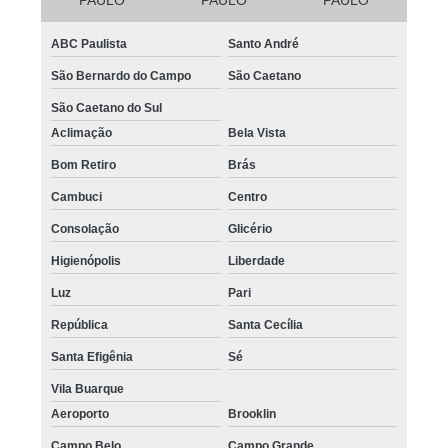
ABC Paulista
Santo André
São Bernardo do Campo
São Caetano
São Caetano do Sul
Aclimação
Bela Vista
Bom Retiro
Brás
Cambuci
Centro
Consolação
Glicério
Higienópolis
Liberdade
Luz
Pari
República
Santa Cecília
Santa Efigênia
Sé
Vila Buarque
Aeroporto
Brooklin
Campo Belo
Campo Grande