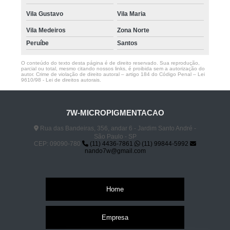
Vila Gustavo
Vila Maria
Vila Medeiros
Zona Norte
Peruíbe
Santos
O conteúdo do texto desta página é de direito reservado. Sua reprodução,
parcial ou total, mesmo citando nossos links, é proibida sem a autorização do
autor. Crime de violação de direito autoral – artigo 184 do Código Penal –
Lei
9610/98 - Lei de direitos autorais
.
7W-MICROPIGMENTACAO
Rua das Bandeiras, 356, andar 6 - Jardim Santo André -
São Paulo - SP
CEP: 09090-780
(11) 4436-7861
(11) 99844-5992
nando7w@gmail.com
Home
Empresa