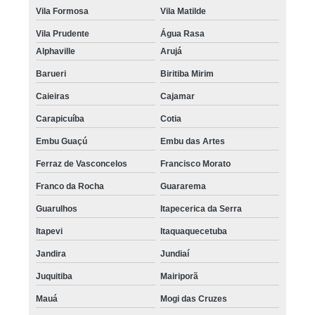
Vila Formosa
Vila Matilde
Vila Prudente
Água Rasa
Alphaville
Arujá
Barueri
Biritiba Mirim
Caieiras
Cajamar
Carapicuíba
Cotia
Embu Guaçú
Embu das Artes
Ferraz de Vasconcelos
Francisco Morato
Franco da Rocha
Guararema
Guarulhos
Itapecerica da Serra
Itapevi
Itaquaquecetuba
Jandira
Jundiaí
Juquitiba
Mairiporã
Mauá
Mogi das Cruzes