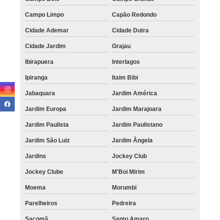
Campo Limpo
Capão Redondo
Cidade Ademar
Cidade Dutra
Cidade Jardim
Grajau
Ibirapuera
Interlagos
Ipiranga
Itaim Bibi
Jabaquara
Jardim América
Jardim Europa
Jardim Marajoara
Jardim Paulista
Jardim Paulistano
Jardim São Luiz
Jardim Ângela
Jardins
Jockey Club
Jockey Clube
M'Boi Mirim
Moema
Morumbi
Parelheiros
Pedreira
Sacomã
Santo Amaro