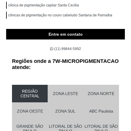
clínica de pigmentação capilar Santa Cecília
clínicas de pigmentação no couro cabeludo Santana de Parnaíba
Entre em contato
(11) 99844-5992
Regiões onde a 7W-MICROPIGMENTACAO
atende:
REGIÃO
ZONA LESTE
ZONA NORTE
CENTRAL
ZONA OESTE
ZONA SUL
ABC Paulista
GRANDE SÃO
LITORAL DE SÃO
LITORAL DE SÃO
PAULO
PAULO
PAULO