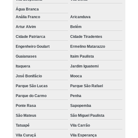
Água Branca
Anália Franco
Aricanduva
Artur Alvim
Belém
Cidade Patriarca
Cidade Tiradentes
Engenheiro Goulart
Ermelino Matarazzo
Guaianases
Itaim Paulista
Itaquera
Jardim Iguatemi
José Bonifácio
Mooca
Parque São Lucas
Parque São Rafael
Parque do Carmo
Penha
Ponte Rasa
Sapopemba
São Mateus
São Miguel Paulista
Tatuapé
Vila Carrão
Vila Curuçá
Vila Esperança