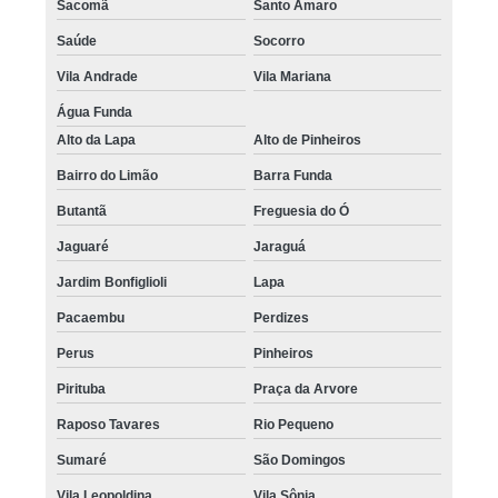
Sacomã
Santo Amaro
Saúde
Socorro
Vila Andrade
Vila Mariana
Água Funda
Alto da Lapa
Alto de Pinheiros
Bairro do Limão
Barra Funda
Butantã
Freguesia do Ó
Jaguaré
Jaraguá
Jardim Bonfiglioli
Lapa
Pacaembu
Perdizes
Perus
Pinheiros
Pirituba
Praça da Arvore
Raposo Tavares
Rio Pequeno
Sumaré
São Domingos
Vila Leopoldina
Vila Sônia