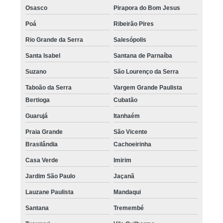
Osasco
Pirapora do Bom Jesus
Poá
Ribeirão Pires
Rio Grande da Serra
Salesópolis
Santa Isabel
Santana de Parnaíba
Suzano
São Lourenço da Serra
Taboão da Serra
Vargem Grande Paulista
Bertioga
Cubatão
Guarujá
Itanhaém
Praia Grande
São Vicente
Brasilândia
Cachoeirinha
Casa Verde
Imirim
Jardim São Paulo
Jaçanã
Lauzane Paulista
Mandaqui
Santana
Tremembé