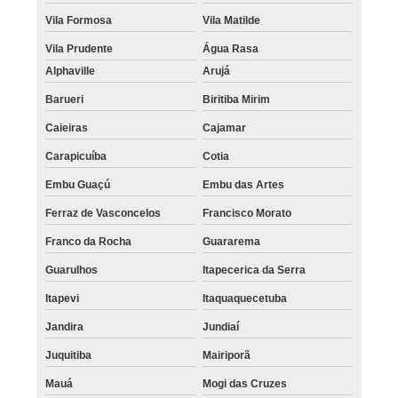
Vila Formosa
Vila Matilde
Vila Prudente
Água Rasa
Alphaville
Arujá
Barueri
Biritiba Mirim
Caieiras
Cajamar
Carapicuíba
Cotia
Embu Guaçú
Embu das Artes
Ferraz de Vasconcelos
Francisco Morato
Franco da Rocha
Guararema
Guarulhos
Itapecerica da Serra
Itapevi
Itaquaquecetuba
Jandira
Jundiaí
Juquitiba
Mairiporã
Mauá
Mogi das Cruzes