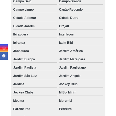
Campo Belo
Campo Grande
Campo Limpo
Capão Redondo
Cidade Ademar
Cidade Dutra
Cidade Jardim
Grajau
Ibirapuera
Interlagos
Ipiranga
Itaim Bibi
Jabaquara
Jardim América
Jardim Europa
Jardim Marajoara
Jardim Paulista
Jardim Paulistano
Jardim São Luiz
Jardim Ângela
Jardins
Jockey Club
Jockey Clube
M'Boi Mirim
Moema
Morumbi
Parelheiros
Pedreira