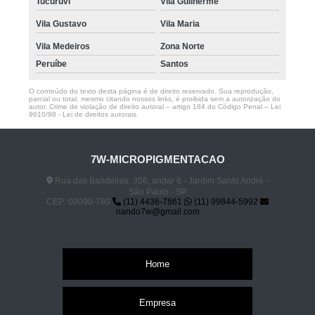
Tucuruvi
Vila Guilherme
Vila Gustavo
Vila Maria
Vila Medeiros
Zona Norte
Peruíbe
Santos
O conteúdo do texto desta página é de direito reservado. Sua reprodução,
parcial ou total, mesmo citando nossos links, é proibida sem a autorização do
autor. Crime de violação de direito autoral – artigo 184 do Código Penal –
Lei
9610/98 - Lei de direitos autorais
.
7W-MICROPIGMENTACAO
Rua das Bandeiras, 356, andar 6 - Jardim Santo André -
São Paulo - SP
CEP: 09090-780
(11) 4436-7861
(11) 99844-5992
nando7w@gmail.com
Home
Empresa