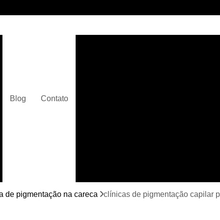
Clínica de Micropigmentaç
Clínica de Micropigmentação C
Clínica de Pigmentação Capilar De
Clínica de Pi
Blog
Contato
Clínica de Pi
Clínica de Pigmentação de Cabelo Ma
Clínica de Pigmentação na Care
Curso de Micr
Curso de Micropigm
Curso de Micropigme
ca de pigmentação na careca
clínicas de pigmentação capilar 
Curso de Micropi