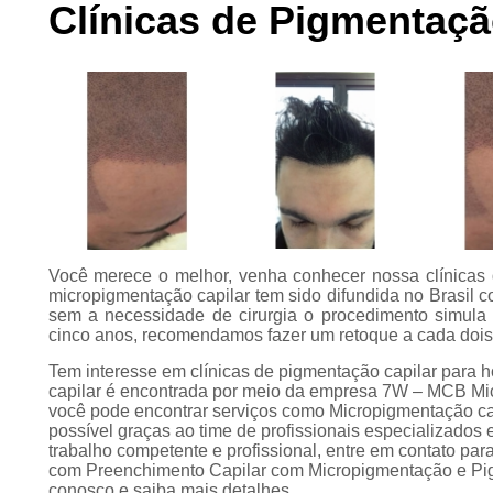
Clínicas de Pigmentaçã
Preenchimento
capilar
Tratamento para
calvície
Você merece o melhor, venha conhecer nossa clínicas 
micropigmentação capilar tem sido difundida no Brasil 
sem a necessidade de cirurgia o procedimento simula 
cinco anos, recomendamos fazer um retoque a cada dois
Tem interesse em clínicas de pigmentação capilar para 
capilar é encontrada por meio da empresa 7W – MCB Mi
você pode encontrar serviços como Micropigmentação ca
possível graças ao time de profissionais especializados
trabalho competente e profissional, entre em contato par
com Preenchimento Capilar com Micropigmentação e Pigm
conosco e saiba mais detalhes.