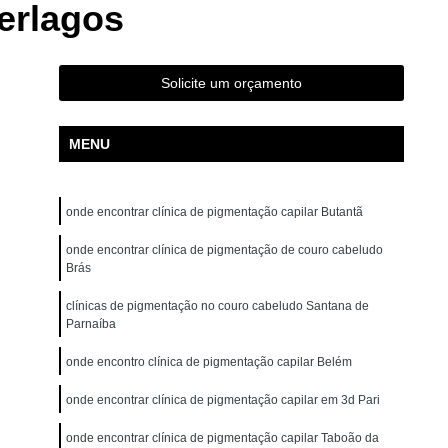
erlagos
ão para Iniciantes Rio Grande da Serra
ção Presencial São Bernardo do Campo
ndré
Curso de Pigmentação Capilar Ribeirão Pires
Solicite um orçamento
tação Capilar São Caetano do Sul
MENU
 de Micropigmentação Santo André
tação Capilar São Bernardo do Campo
onde encontrar clínica de pigmentação capilar Butantã
lar Presencial Mauá
Micropigmentação Capilar 3d
Dermografo
onde encontrar clínica de pigmentação de couro cabeludo
Micropigmentação Capilar em 3d
Brás
ntradas
Micropigmentação Capilar Entradas
clínicas de pigmentação no couro cabeludo Santana de
inina
Micropigmentação Capilar Masculina
Parnaíba
tradas
Micropigmentação Capilar para Calvície
onde encontro clínica de pigmentação capilar Belém
tradas
Micropigmentação Capilar para Homens
onde encontrar clínica de pigmentação capilar em 3d Pari
o
Micropigmentação Cabelo Feminino
onde encontrar clínica de pigmentação capilar Taboão da