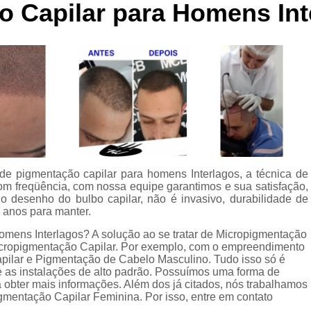
o Capilar para Homens Int
Curso de Micropigmentaç
Curso de Micropigmenta
Curso de Micropigmentação Santo A
Curso Micropigmen
Curso Presencial
Cursos de Micropigmen
Cursos de Micropigmentação de Capi
de pigmentação capilar para homens Interlagos, a técnica de
Micropigmentação Capilar com 
com freqüência, com nossa equipe garantimos e sua satisfação,
Micropigmentação Capilar em E
o desenho do bulbo capilar, não é invasivo, durabilidade de
 anos para manter.
Micropigmentação Capilar Fem
homens Interlagos? A solução ao se tratar de Micropigmentação
Micropigmentação Capilar nas En
cropigmentação Capilar. Por exemplo, com o empreendimento
pilar e Pigmentação de Cabelo Masculino. Tudo isso só é
Micropigmentação Capilar para En
 e as instalações de alto padrão. Possuímos uma forma de
a obter mais informações. Além dos já citados, nós trabalhamos
Micropigmentação Cabel
entação Capilar Feminina. Por isso, entre em contato