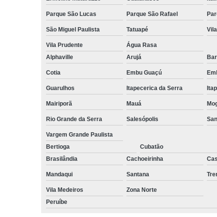
Parque São Lucas
Parque São Rafael
Par
São Miguel Paulista
Tatuapé
Vil
Vila Prudente
Água Rasa
Alphaville
Arujá
Bar
Cotia
Embu Guaçú
Emb
Guarulhos
Itapecerica da Serra
Ita
Mairiporã
Mauá
Mog
Rio Grande da Serra
Salesópolis
San
Vargem Grande Paulista
Bertioga
Cubatão
Brasilândia
Cachoeirinha
Cas
Mandaqui
Santana
Tr
Vila Medeiros
Zona Norte
Peruíbe