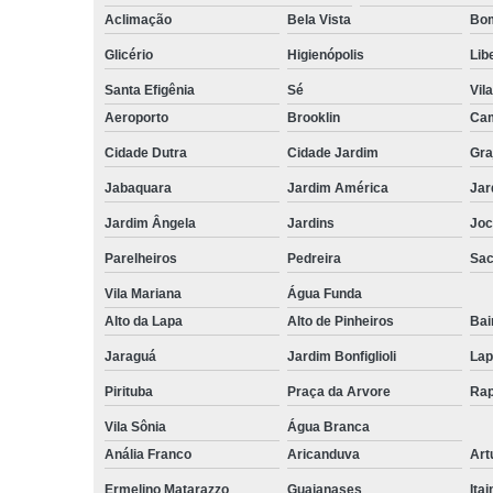
Aclimação
Bela Vista
Bom
Glicério
Higienópolis
Lib
Santa Efigênia
Sé
Vil
Aeroporto
Brooklin
Cam
Cidade Dutra
Cidade Jardim
Gra
Jabaquara
Jardim América
Jar
Jardim Ângela
Jardins
Joc
Parelheiros
Pedreira
Sa
Vila Mariana
Água Funda
Alto da Lapa
Alto de Pinheiros
Bai
Jaraguá
Jardim Bonfiglioli
Lap
Pirituba
Praça da Arvore
Rap
Vila Sônia
Água Branca
Anália Franco
Aricanduva
Art
Ermelino Matarazzo
Guaianases
Ita