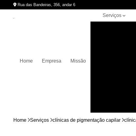
Rua das Bandeiras, 356, andar 6
Serviços
Clínicas de
pigmentação
capilar
Cursos de
micropigmentação
Home
Empresa
Missão
Micropigmentação
capilar
Micropigmentação
de cabelos
Micropigmentação
em barbas
Nano
micropigmentação
Home
Serviços
clínicas de pigmentação capilar
clíni
Pigmentação
capilares