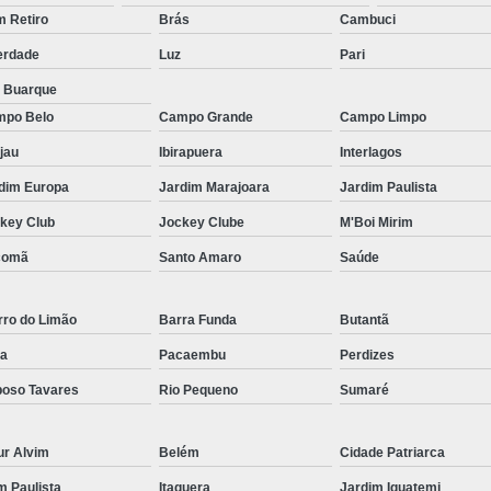
Micropigmentação Fio a Fio Barba San
 Retiro
Brás
Cambuci
Micropigmentação na Barba ABC Paul
erdade
Luz
Pari
Nano Micro Capilar São Bernardo do
a Buarque
Nano Micropigmentação de Barba 
po Belo
Campo Grande
Campo Limpo
Nano Pigmentação Cabelo Rio Grande 
jau
Ibirapuera
Interlagos
Nano Pigmentaçã
dim Europa
Jardim Marajoara
Jardim Paulista
key Club
Jockey Clube
M'Boi Mirim
Nano Pigment
comã
Santo Amaro
Saúde
Nano Pigmentaçã
Nano Pigmentação no Cab
rro do Limão
Barra Funda
Butantã
Pigmentação Capilar 3d
Pigmentaç
a
Pacaembu
Perdizes
Pigmentação Capilar em E
oso Tavares
Rio Pequeno
Sumaré
Pigmentação Capilar Mascu
Pigmentação de Cabelo Mas
ur Alvim
Belém
Cidade Patriarca
Pigmentação na Care
im Paulista
Itaquera
Jardim Iguatemi