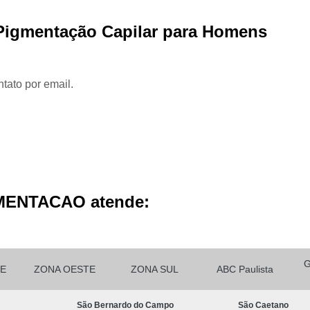
Micropigmentação Cabelo H
 Pigmentação Capilar para Homens
Micropigmentação Ca
Micropigmentação Capilar Cabelo 
Micropigmentação Capilar Femin
tato por email.
Micropigmentação Capilar Fio 
Micropigmentação de Ca
Micropigmentação de Cabelo M
Micropigmentação Fio a Fio Ca
Micropigmentação no Cabelo
MENTACAO atende:
Micro Pigmentação Barba Dia
Micropigmentação
Micropigmentação de 
E
ZONA OESTE
ZONA SUL
ABC Paulista
Micropigmentação de Barba São Ca
São Bernardo do Campo
São Caetano