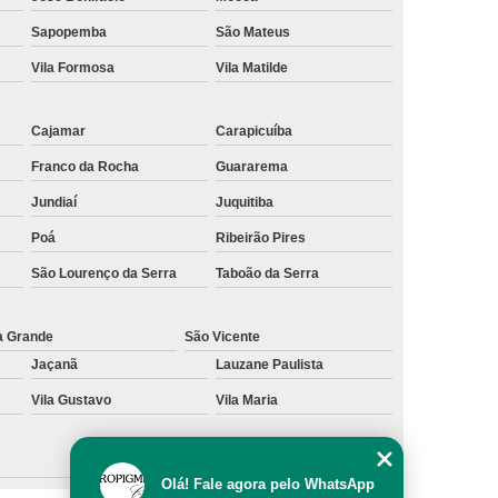
al
Preenchimento Capilar com Micro Ponto
Sapopemba
São Mateus
Vila Formosa
Vila Matilde
mentação
Preenchimento Capilar com Pigmentação
omens
Preenchimento Capilar em Mulheres
Cajamar
Carapicuíba
inino
Preenchimento Capilar Masculino
Franco da Rocha
Guararema
esta
Preenchimento Capilar nas Entradas
Jundiaí
Juquitiba
a Diminuir Testa
Tratamento de Calvície
Poá
Ribeirão Pires
eminina
Tratamento de Calvície Natural
São Lourenço da Serra
Taboão da Serra
ratamento para a Calvície com Micropigmentação
a
Tratamento para Calvície com Micopigmentação
a Grande
São Vicente
Jaçanã
Lauzane Paulista
gmentação
Tratamento para Calvície em Homens
Vila Gustavo
Vila Maria
Homem
Tratamento para Calvície Masculina
Olá! Fale agora pelo WhatsApp