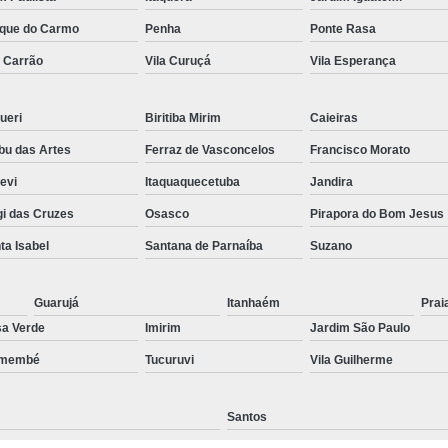
Preenchimento Capilar Centr
que do Carmo
Penha
Ponte Rasa
a Carrão
Vila Curuçá
Vila Esperança
Preenchimento Capilar com Micropig
Preenchimento Capilar em H
ueri
Biritiba Mirim
Caieiras
Preenchimento Capilar Fem
u das Artes
Ferraz de Vasconcelos
Francisco Morato
Preenchimento Capilar na T
pevi
Itaquaquecetuba
Jandira
Preenchimento Capilar par
i das Cruzes
Osasco
Pirapora do Bom Jesus
Tratamento de Calvície F
ta Isabel
Santana de Parnaíba
Suzano
Tratamento para a Calvície
T
Tratamento para a Calvície Feminin
Guarujá
Itanhaém
Prai
a Verde
Imirim
Jardim São Paulo
Tratamento para Calvície com Pi
emembé
Tucuruvi
Vila Guilherme
Tratamento para Calvície 
Santos