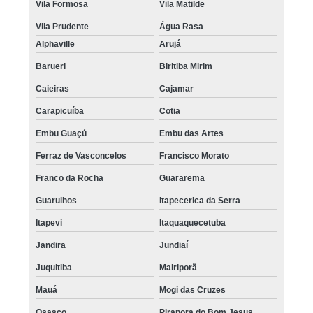
Vila Formosa
Vila Matilde
Vila Prudente
Água Rasa
Alphaville
Arujá
Barueri
Biritiba Mirim
Caieiras
Cajamar
Carapicuíba
Cotia
Embu Guaçú
Embu das Artes
Ferraz de Vasconcelos
Francisco Morato
Franco da Rocha
Guararema
Guarulhos
Itapecerica da Serra
Itapevi
Itaquaquecetuba
Jandira
Jundiaí
Juquitiba
Mairiporã
Mauá
Mogi das Cruzes
Osasco
Pirapora do Bom Jesus