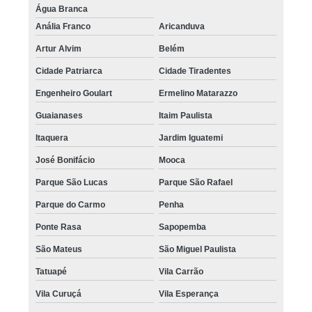
Água Branca
Anália Franco
Aricanduva
Artur Alvim
Belém
Cidade Patriarca
Cidade Tiradentes
Engenheiro Goulart
Ermelino Matarazzo
Guaianases
Itaim Paulista
Itaquera
Jardim Iguatemi
José Bonifácio
Mooca
Parque São Lucas
Parque São Rafael
Parque do Carmo
Penha
Ponte Rasa
Sapopemba
São Mateus
São Miguel Paulista
Tatuapé
Vila Carrão
Vila Curuçá
Vila Esperança