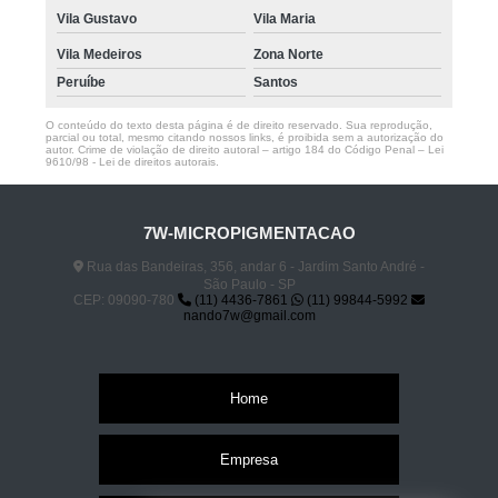
Vila Gustavo
Vila Maria
Vila Medeiros
Zona Norte
Peruíbe
Santos
O conteúdo do texto desta página é de direito reservado. Sua reprodução,
parcial ou total, mesmo citando nossos links, é proibida sem a autorização do
autor. Crime de violação de direito autoral – artigo 184 do Código Penal –
Lei
9610/98 - Lei de direitos autorais
.
7W-MICROPIGMENTACAO
Rua das Bandeiras, 356, andar 6 - Jardim Santo André -
São Paulo - SP
CEP: 09090-780
(11) 4436-7861
(11) 99844-5992
nando7w@gmail.com
Home
Empresa