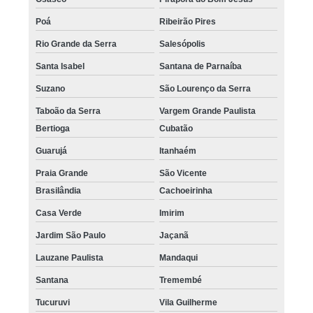
Poá
Ribeirão Pires
Rio Grande da Serra
Salesópolis
Santa Isabel
Santana de Parnaíba
Suzano
São Lourenço da Serra
Taboão da Serra
Vargem Grande Paulista
Bertioga
Cubatão
Guarujá
Itanhaém
Praia Grande
São Vicente
Brasilândia
Cachoeirinha
Casa Verde
Imirim
Jardim São Paulo
Jaçanã
Lauzane Paulista
Mandaqui
Santana
Tremembé
Tucuruvi
Vila Guilherme