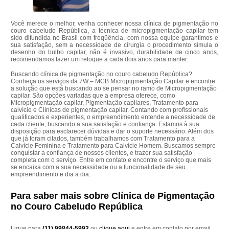
Você merece o melhor, venha conhecer nossa clínica de pigmentação no
couro cabeludo República, a técnica de micropigmentação capilar tem
sido difundida no Brasil com freqüência, com nossa equipe garantimos e
sua satisfação, sem a necessidade de cirurgia o procedimento simula o
desenho do bulbo capilar, não é invasivo, durabilidade de cinco anos,
recomendamos fazer um retoque a cada dois anos para manter.
Buscando clínica de pigmentação no couro cabeludo República?
Conheça os serviços da 7W – MCB Micropigmentação Capilar e encontre
a solução que está buscando ao se pensar no ramo de Micropigmentação
capilar. São opções variadas que a empresa oferece, como
Micropigmentação capilar, Pigmentação capilares, Tratamento para
calvície e Clínicas de pigmentação capilar. Contando com profissionais
qualificados e experientes, o empreendimento entende a necessidade de
cada cliente, buscando a sua satisfação e confiança. Estamos à sua
disposição para esclarecer dúvidas e dar o suporte necessário. Além dos
que já foram citados, também trabalhamos com Tratamento para a
Calvície Feminina e Tratamento para Calvície Homem. Buscamos sempre
conquistar a confiança de nossos clientes, e trazer sua satisfação
completa com o serviço. Entre em contato e encontre o serviço que mais
se encaixa com a sua necessidade ou a funcionalidade de seu
empreendimento e dia a dia.
Para saber mais sobre Clínica de Pigmentação
no Couro Cabeludo República
Ligue para
(11) 99844-5992
ou
clique aqui
e entre em contato por email.