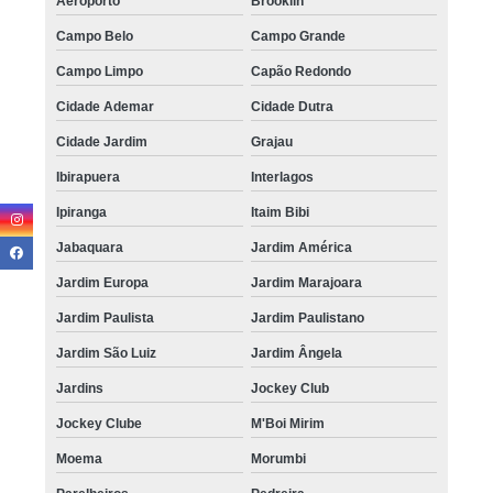
Aeroporto
Brooklin
Campo Belo
Campo Grande
Campo Limpo
Capão Redondo
Cidade Ademar
Cidade Dutra
Cidade Jardim
Grajau
Ibirapuera
Interlagos
Ipiranga
Itaim Bibi
Jabaquara
Jardim América
Jardim Europa
Jardim Marajoara
Jardim Paulista
Jardim Paulistano
Jardim São Luiz
Jardim Ângela
Jardins
Jockey Club
Jockey Clube
M'Boi Mirim
Moema
Morumbi