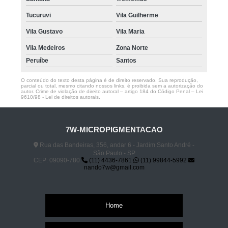
Tucuruvi
Vila Guilherme
Vila Gustavo
Vila Maria
Vila Medeiros
Zona Norte
Peruíbe
Santos
O conteúdo do texto desta página é de direito reservado. Sua reprodução,
parcial ou total, mesmo citando nossos links, é proibida sem a autorização do
autor. Crime de violação de direito autoral – artigo 184 do Código Penal –
Lei
9610/98 - Lei de direitos autorais
.
7W-MICROPIGMENTACAO
Rua das Bandeiras, 356, andar 6 - Jardim Santo André -
São Paulo - SP
CEP: 09090-780
(11) 4436-7861
(11) 99844-5992
nando7w@gmail.com
Home