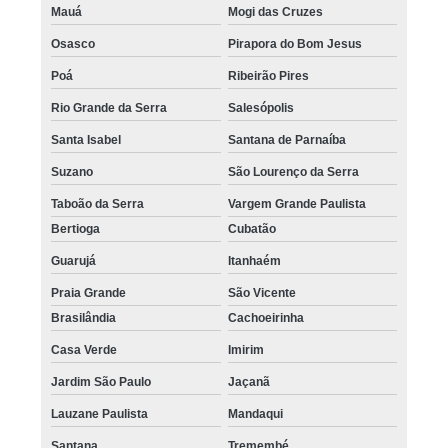
Mauá
Mogi das Cruzes
Osasco
Pirapora do Bom Jesus
Poá
Ribeirão Pires
Rio Grande da Serra
Salesópolis
Santa Isabel
Santana de Parnaíba
Suzano
São Lourenço da Serra
Taboão da Serra
Vargem Grande Paulista
Bertioga
Cubatão
Guarujá
Itanhaém
Praia Grande
São Vicente
Brasilândia
Cachoeirinha
Casa Verde
Imirim
Jardim São Paulo
Jaçanã
Lauzane Paulista
Mandaqui
Santana
Tremembé