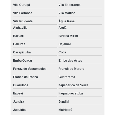
Vila Curuçá
Vila Esperança
Vila Formosa
Vila Matilde
Vila Prudente
Água Rasa
Alphaville
Arujá
Barueri
Biritiba Mirim
Caieiras
Cajamar
Carapicuíba
Cotia
Embu Guaçú
Embu das Artes
Ferraz de Vasconcelos
Francisco Morato
Franco da Rocha
Guararema
Guarulhos
Itapecerica da Serra
Itapevi
Itaquaquecetuba
Jandira
Jundiaí
Juquitiba
Mairiporã