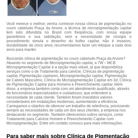
Você merece o melhor, venha conhecer nossa clínica de pigmentação no
couro cabeludo Praça da Arvore, a técnica de micropigmentação capilar
tem sido difundida no Brasil com freqüência, com nossa equipe
garantimos e sua satisfação, sem a necessidade de cirurgia o
procedimento simula o desenho do bulbo capilar, não é invasivo,
durabilidade de cinco anos, recomendamos fazer um retoque a cada dois
anos para manter.
Buscando clínica de pigmentação no couro cabeludo Praça da Arvore?
Atuando no segmento de Micropigmentação capilar, a 7W – MCB
Micropigmentação Capilar é a opção mais viável, já que disponibiliza
serviços como o de Tratamento para calvície, Clínicas de pigmentação
capilar, Pigmentação capilares, Micropigmentação capilar, Pigmentação
de Cabelo Masculino, Clínica de Micropigmentação Capilar em 3d, Clínica
de Pigmentação Capilar para Homens e Preenchimento capilar. Além
disso, a empresa também conta com um atendimento qualificado, através
de funcionários especializados e cuidadosos, que entendem a
necessidade de cada cliente. Também foram investidos valores
consideráveis em instalações modernas, aumentando a eficiência.
Carregamos o objetivo de oferecer um trabalho de referência, priorizando
sempre as necessidades de cada um dos seus clientes, a empresa nos
destacando no segmento. Também oferecemos outros serviços, como
Tratamento para Calvície Homem e Preenchimento Capilar com
Micropigmentação. Entre em contato conosco para mais informações.
Para saber mais sobre Clínica de Pigmentação