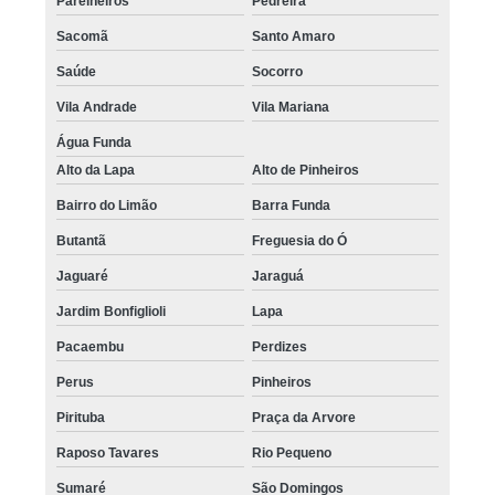
Parelheiros
Pedreira
Sacomã
Santo Amaro
Saúde
Socorro
Vila Andrade
Vila Mariana
Água Funda
Alto da Lapa
Alto de Pinheiros
Bairro do Limão
Barra Funda
Butantã
Freguesia do Ó
Jaguaré
Jaraguá
Jardim Bonfiglioli
Lapa
Pacaembu
Perdizes
Perus
Pinheiros
Pirituba
Praça da Arvore
Raposo Tavares
Rio Pequeno
Sumaré
São Domingos