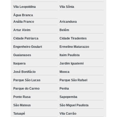
Vila Leopoldina
Vila Sônia
Água Branca
Anália Franco
Aricanduva
Artur Alvim
Belém
Cidade Patriarca
Cidade Tiradentes
Engenheiro Goulart
Ermelino Matarazzo
Guaianases
Itaim Paulista
Itaquera
Jardim Iguatemi
José Bonifácio
Mooca
Parque São Lucas
Parque São Rafael
Parque do Carmo
Penha
Ponte Rasa
Sapopemba
São Mateus
São Miguel Paulista
Tatuapé
Vila Carrão