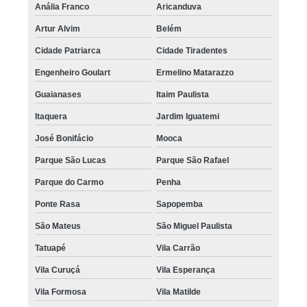
Anália Franco
Aricanduva
Artur Alvim
Belém
Cidade Patriarca
Cidade Tiradentes
Engenheiro Goulart
Ermelino Matarazzo
Guaianases
Itaim Paulista
Itaquera
Jardim Iguatemi
José Bonifácio
Mooca
Parque São Lucas
Parque São Rafael
Parque do Carmo
Penha
Ponte Rasa
Sapopemba
São Mateus
São Miguel Paulista
Tatuapé
Vila Carrão
Vila Curuçá
Vila Esperança
Vila Formosa
Vila Matilde