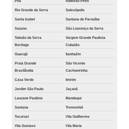
Poá
Ribeirão Pires
Rio Grande da Serra
Salesópolis
Santa Isabel
Santana de Parnaíba
Suzano
São Lourenço da Serra
Taboão da Serra
Vargem Grande Paulista
Bertioga
Cubatão
Guarujá
Itanhaém
Praia Grande
São Vicente
Brasilândia
Cachoeirinha
Casa Verde
Imirim
Jardim São Paulo
Jaçanã
Lauzane Paulista
Mandaqui
Santana
Tremembé
Tucuruvi
Vila Guilherme
Vila Gustavo
Vila Maria