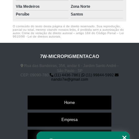
Vila Medeiros
Zona Norte
Peruíbe
Santos
O conteúdo do texto desta página é de direito reservado. Sua reprodução,
parcial ou total, mesmo citando nossos links, é proibida sem a autorização do
autor. Crime de violação de direito autoral – artigo 184 do Código Penal –
Lei
9610/98 - Lei de direitos autorais
.
7W-MICROPIGMENTACAO
Rua das Bandeiras, 356, andar 6 - Jardim Santo André -
São Paulo - SP
CEP: 09090-780
(11) 4436-7861
(11) 99844-5992
nando7w@gmail.com
Home
Empresa
Missão