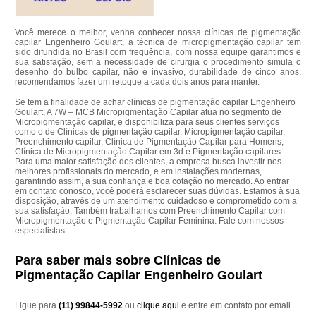
Você merece o melhor, venha conhecer nossa clínicas de pigmentação
capilar Engenheiro Goulart, a técnica de micropigmentação capilar tem
sido difundida no Brasil com freqüência, com nossa equipe garantimos e
sua satisfação, sem a necessidade de cirurgia o procedimento simula o
desenho do bulbo capilar, não é invasivo, durabilidade de cinco anos,
recomendamos fazer um retoque a cada dois anos para manter.
Se tem a finalidade de achar clínicas de pigmentação capilar Engenheiro
Goulart, A 7W – MCB Micropigmentação Capilar atua no segmento de
Micropigmentação capilar, e disponibiliza para seus clientes serviços
como o de Clínicas de pigmentação capilar, Micropigmentação capilar,
Preenchimento capilar, Clínica de Pigmentação Capilar para Homens,
Clínica de Micropigmentação Capilar em 3d e Pigmentação capilares.
Para uma maior satisfação dos clientes, a empresa busca investir nos
melhores profissionais do mercado, e em instalações modernas,
garantindo assim, a sua confiança e boa cotação no mercado. Ao entrar
em contato conosco, você poderá esclarecer suas dúvidas. Estamos à sua
disposição, através de um atendimento cuidadoso e comprometido com a
sua satisfação. Também trabalhamos com Preenchimento Capilar com
Micropigmentação e Pigmentação Capilar Feminina. Fale com nossos
especialistas.
Para saber mais sobre Clínicas de
Pigmentação Capilar Engenheiro Goulart
Ligue para
(11) 99844-5992
ou
clique aqui
e entre em contato por email.