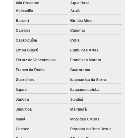
Vila Prudente
Água Rasa
Alphaville
Arujá
Barueri
Biritiba Mirim
Caieiras
Cajamar
Carapicuíba
Cotia
Embu Guaçú
Embu das Artes
Ferraz de Vasconcelos
Francisco Morato
Franco da Rocha
Guararema
Guarulhos
Itapecerica da Serra
Itapevi
Itaquaquecetuba
Jandira
Jundiaí
Juquitiba
Mairiporã
Mauá
Mogi das Cruzes
Osasco
Pirapora do Bom Jesus