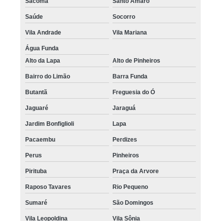
Sacomã
Santo Amaro
Saúde
Socorro
Vila Andrade
Vila Mariana
Água Funda
Alto da Lapa
Alto de Pinheiros
Bairro do Limão
Barra Funda
Butantã
Freguesia do Ó
Jaguaré
Jaraguá
Jardim Bonfiglioli
Lapa
Pacaembu
Perdizes
Perus
Pinheiros
Pirituba
Praça da Arvore
Raposo Tavares
Rio Pequeno
Sumaré
São Domingos
Vila Leopoldina
Vila Sônia