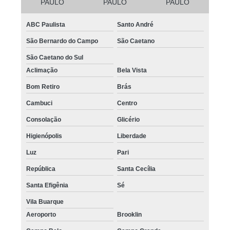
PAULO
PAULO
PAULO
ABC Paulista
Santo André
São Bernardo do Campo
São Caetano
São Caetano do Sul
Aclimação
Bela Vista
Bom Retiro
Brás
Cambuci
Centro
Consolação
Glicério
Higienópolis
Liberdade
Luz
Pari
República
Santa Cecília
Santa Efigênia
Sé
Vila Buarque
Aeroporto
Brooklin