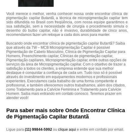
Você merece o melhor, venha conhecer nossa onde encontrar clínica de
pigmentação capilar Butantã, a técnica de micropigmentação capilar tem
sido difundida no Brasil com freqüência, com nossa equipe garantimos e
sua satisfação, sem a necessidade de cirurgia o procedimento simula o
desenho do bulbo capilar, não é invasivo, durabilidade de cinco anos,
recomendamos fazer um retoque a cada dois anos para manter.
Buscando onde encontrar clínica de pigmentação capilar Butantã? Saiba
que através da 7W – MCB Micropigmentação Capilar é possível
Pigmentação de Cabelo Masculino, Clínica de Pigmentação Capilar para
Homens, Preenchimento capilar, Clínicas de pigmentação capilar,
Pigmentação capilares, Micropigmentação capilar, entre outras opções de
serviços da área de Micropigmentação capilar. Com o objetivo de trazer a
satisfação a todos os clientes, a empresa entende que sua melhor
destaque é conquistar a confiança de cada um. Tudo isso só é possível
através do investimento em equipamentos modernos e profissionais
experientes. Executamos cada trabalho de uma forma competente e
profissional, e também oferecemos outros trabalhamos, além dos citados,
como Tratamento para a Calvície Feminina e Tratamento para Calvície
Homem. Saiba mais entrando em contato conosco. Teremos prazer em
atender você!
Para saber mais sobre Onde Encontrar Clínica
de Pigmentação Capilar Butantã
Ligue para
(11) 99844-5992
ou
clique aqui
e entre em contato por email.