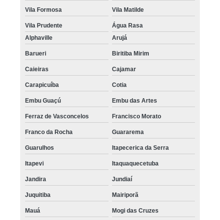
Vila Formosa
Vila Matilde
Vila Prudente
Água Rasa
Alphaville
Arujá
Barueri
Biritiba Mirim
Caieiras
Cajamar
Carapicuíba
Cotia
Embu Guaçú
Embu das Artes
Ferraz de Vasconcelos
Francisco Morato
Franco da Rocha
Guararema
Guarulhos
Itapecerica da Serra
Itapevi
Itaquaquecetuba
Jandira
Jundiaí
Juquitiba
Mairiporã
Mauá
Mogi das Cruzes