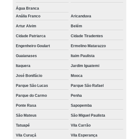
Água Branca
Anália Franco
Aricanduva
Artur Alvim
Belém
Cidade Patriarca
Cidade Tiradentes
Engenheiro Goulart
Ermelino Matarazzo
Guaianases
Itaim Paulista
Itaquera
Jardim Iguatemi
José Bonifácio
Mooca
Parque São Lucas
Parque São Rafael
Parque do Carmo
Penha
Ponte Rasa
Sapopemba
São Mateus
São Miguel Paulista
Tatuapé
Vila Carrão
Vila Curuçá
Vila Esperança