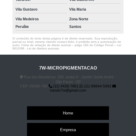
Vila Gustavo
Vila Maria
Vila Medeiros
Zona Norte
Peruíbe
Santos
O conteúdo do texto desta página é de direito reservado. Sua reprodução,
parcial ou total, mesmo citando nossos links, é proibida sem a autorização do
autor. Crime de violação de direito autoral – artigo 184 do Código Penal –
Lei
9610/98 - Lei de direitos autorais
.
7W-MICROPIGMENTACAO
Rua das Bandeiras, 356, andar 6 - Jardim Santo André -
São Paulo - SP
CEP: 09090-780
(11) 4436-7861
(11) 99844-5992
nando7w@gmail.com
Home
Empresa