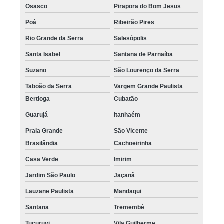
Osasco
Pirapora do Bom Jesus
Poá
Ribeirão Pires
Rio Grande da Serra
Salesópolis
Santa Isabel
Santana de Parnaíba
Suzano
São Lourenço da Serra
Taboão da Serra
Vargem Grande Paulista
Bertioga
Cubatão
Guarujá
Itanhaém
Praia Grande
São Vicente
Brasilândia
Cachoeirinha
Casa Verde
Imirim
Jardim São Paulo
Jaçanã
Lauzane Paulista
Mandaqui
Santana
Tremembé
Tucuruvi
Vila Guilherme