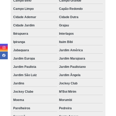
Campo Belo
Campo Grande
Campo Limpo
Capão Redondo
Cidade Ademar
Cidade Dutra
Cidade Jardim
Grajau
Ibirapuera
Interlagos
Ipiranga
Itaim Bibi
Jabaquara
Jardim América
Jardim Europa
Jardim Marajoara
Jardim Paulista
Jardim Paulistano
Jardim São Luiz
Jardim Ângela
Jardins
Jockey Club
Jockey Clube
M'Boi Mirim
Moema
Morumbi
Parelheiros
Pedreira