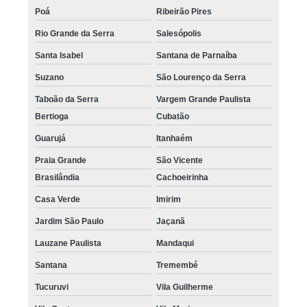
Poá
Ribeirão Pires
Rio Grande da Serra
Salesópolis
Santa Isabel
Santana de Parnaíba
Suzano
São Lourenço da Serra
Taboão da Serra
Vargem Grande Paulista
Bertioga
Cubatão
Guarujá
Itanhaém
Praia Grande
São Vicente
Brasilândia
Cachoeirinha
Casa Verde
Imirim
Jardim São Paulo
Jaçanã
Lauzane Paulista
Mandaqui
Santana
Tremembé
Tucuruvi
Vila Guilherme