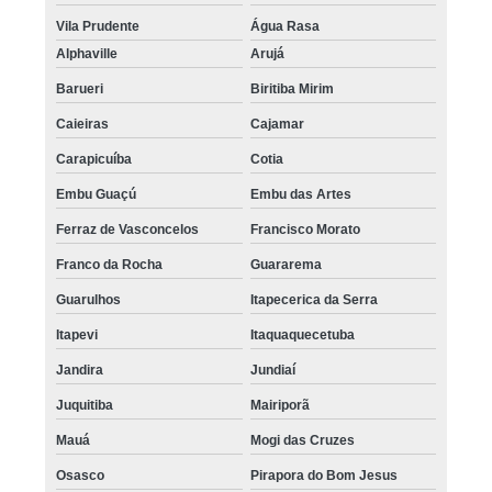
Vila Prudente
Água Rasa
Alphaville
Arujá
Barueri
Biritiba Mirim
Caieiras
Cajamar
Carapicuíba
Cotia
Embu Guaçú
Embu das Artes
Ferraz de Vasconcelos
Francisco Morato
Franco da Rocha
Guararema
Guarulhos
Itapecerica da Serra
Itapevi
Itaquaquecetuba
Jandira
Jundiaí
Juquitiba
Mairiporã
Mauá
Mogi das Cruzes
Osasco
Pirapora do Bom Jesus