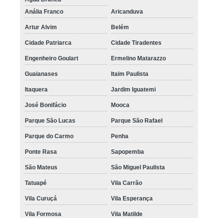
Anália Franco
Aricanduva
Artur Alvim
Belém
Cidade Patriarca
Cidade Tiradentes
Engenheiro Goulart
Ermelino Matarazzo
Guaianases
Itaim Paulista
Itaquera
Jardim Iguatemi
José Bonifácio
Mooca
Parque São Lucas
Parque São Rafael
Parque do Carmo
Penha
Ponte Rasa
Sapopemba
São Mateus
São Miguel Paulista
Tatuapé
Vila Carrão
Vila Curuçá
Vila Esperança
Vila Formosa
Vila Matilde