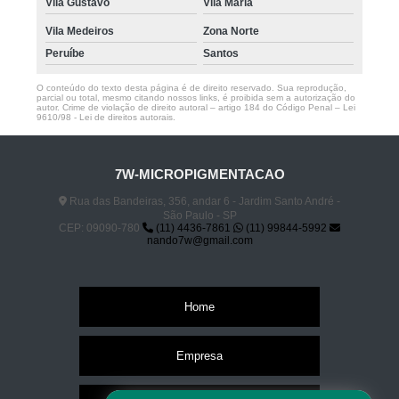
Vila Gustavo
Vila Maria
Vila Medeiros
Zona Norte
Peruíbe
Santos
O conteúdo do texto desta página é de direito reservado. Sua reprodução,
parcial ou total, mesmo citando nossos links, é proibida sem a autorização do
autor. Crime de violação de direito autoral – artigo 184 do Código Penal –
Lei
9610/98 - Lei de direitos autorais
.
7W-MICROPIGMENTACAO
Rua das Bandeiras, 356, andar 6 - Jardim Santo André -
São Paulo - SP
CEP: 09090-780
(11) 4436-7861
(11) 99844-5992
nando7w@gmail.com
Home
Empresa