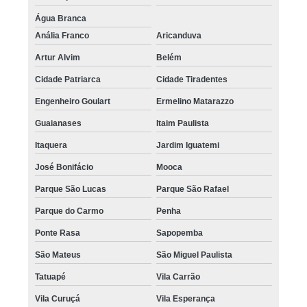
Água Branca
Anália Franco
Aricanduva
Artur Alvim
Belém
Cidade Patriarca
Cidade Tiradentes
Engenheiro Goulart
Ermelino Matarazzo
Guaianases
Itaim Paulista
Itaquera
Jardim Iguatemi
José Bonifácio
Mooca
Parque São Lucas
Parque São Rafael
Parque do Carmo
Penha
Ponte Rasa
Sapopemba
São Mateus
São Miguel Paulista
Tatuapé
Vila Carrão
Vila Curuçá
Vila Esperança