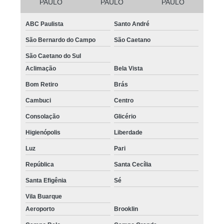
PAULO
PAULO
PAULO
ABC Paulista
Santo André
São Bernardo do Campo
São Caetano
São Caetano do Sul
Aclimação
Bela Vista
Bom Retiro
Brás
Cambuci
Centro
Consolação
Glicério
Higienópolis
Liberdade
Luz
Pari
República
Santa Cecília
Santa Efigênia
Sé
Vila Buarque
Aeroporto
Brooklin