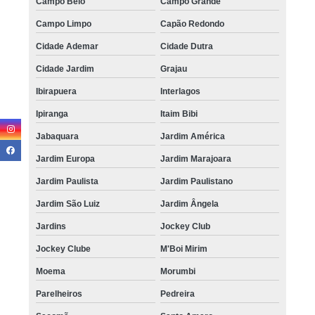
Campo Belo
Campo Grande
Campo Limpo
Capão Redondo
Cidade Ademar
Cidade Dutra
Cidade Jardim
Grajau
Ibirapuera
Interlagos
Ipiranga
Itaim Bibi
Jabaquara
Jardim América
Jardim Europa
Jardim Marajoara
Jardim Paulista
Jardim Paulistano
Jardim São Luiz
Jardim Ângela
Jardins
Jockey Club
Jockey Clube
M'Boi Mirim
Moema
Morumbi
Parelheiros
Pedreira