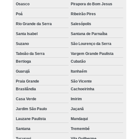
Osasco
Pirapora do Bom Jesus
Poá
Ribeirão Pires
Rio Grande da Serra
Salesópolis
Santa Isabel
Santana de Parnaíba
Suzano
São Lourenço da Serra
Taboão da Serra
Vargem Grande Paulista
Bertioga
Cubatão
Guarujá
Itanhaém
Praia Grande
São Vicente
Brasilândia
Cachoeirinha
Casa Verde
Imirim
Jardim São Paulo
Jaçanã
Lauzane Paulista
Mandaqui
Santana
Tremembé
Tucuruvi
Vila Guilherme