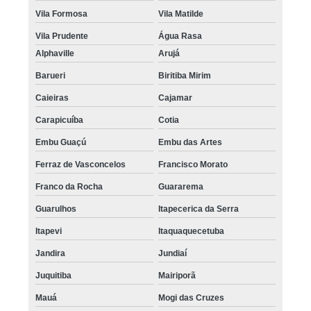
Vila Formosa
Vila Matilde
Vila Prudente
Água Rasa
Alphaville
Arujá
Barueri
Biritiba Mirim
Caieiras
Cajamar
Carapicuíba
Cotia
Embu Guaçú
Embu das Artes
Ferraz de Vasconcelos
Francisco Morato
Franco da Rocha
Guararema
Guarulhos
Itapecerica da Serra
Itapevi
Itaquaquecetuba
Jandira
Jundiaí
Juquitiba
Mairiporã
Mauá
Mogi das Cruzes