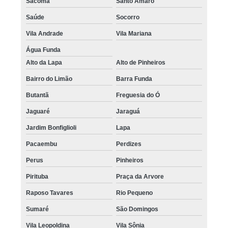
Sacomã
Santo Amaro
Saúde
Socorro
Vila Andrade
Vila Mariana
Água Funda
Alto da Lapa
Alto de Pinheiros
Bairro do Limão
Barra Funda
Butantã
Freguesia do Ó
Jaguaré
Jaraguá
Jardim Bonfiglioli
Lapa
Pacaembu
Perdizes
Perus
Pinheiros
Pirituba
Praça da Arvore
Raposo Tavares
Rio Pequeno
Sumaré
São Domingos
Vila Leopoldina
Vila Sônia