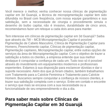
Você merece o melhor, venha conhecer nossa clínicas de pigmentação
capilar em 3d Guarujá, a técnica de micropigmentação capilar tem sido
difundida no Brasil com freqüência, com nossa equipe garantimos e sua
satisfação, sem a necessidade de cirurgia o procedimento simula o
desenho do bulbo capilar, não é invasivo, durabilidade de cinco anos,
recomendamos fazer um retoque a cada dois anos para manter.
Tem interesse em clínicas de pigmentação capilar em 3d Guarujá? Saiba
que através da 7W – MCB Micropigmentação Capilar é possível
Pigmentação de Cabelo Masculino, Clínica de Pigmentação Capilar para
Homens, Preenchimento capilar, Clínicas de pigmentação capilar,
Pigmentação capilares, Micropigmentação capilar, entre outras opções de
serviços da área de Micropigmentação capilar. Com o objetivo de trazer a
satisfação a todos os clientes, a empresa entende que sua melhor
destaque é conquistar a confiança de cada um. Tudo isso só é possível
através do investimento em equipamentos modernos e profissionais
experientes. Estamos à sua disposição para esclarecer dúvidas e dar o
suporte necessário. Além dos que já foram citados, também trabalhamos
com Tratamento para a Calvície Feminina e Tratamento para Calvície
Homem. Buscamos sempre conquistar a confiança de nossos clientes, e
trazer sua satisfação completa com o serviço. Entre em contato e encontre
o serviço que mais se encaixa com a sua necessidade ou a
funcionalidade de seu empreendimento e dia a dia.
Para saber mais sobre Clínicas de
Pigmentação Capilar em 3d Guarujá