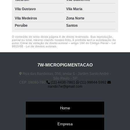
Vila Gustavo
Vila Maria
Vila Medeiros
Zona Norte
Peruíbe
Santos
O conteúdo do texto desta página é de direito reservado. Sua reprodução,
parcial ou total, mesmo citando nossos links, é proibida sem a autorização do
autor. Crime de violação de direito autoral – artigo 184 do Código Penal –
Lei
9610/98 - Lei de direitos autorais
.
7W-MICROPIGMENTACAO
Rua das Bandeiras, 356, andar 6 - Jardim Santo André -
São Paulo - SP
CEP: 09090-780
(11) 4436-7861
(11) 99844-5992
nando7w@gmail.com
Home
Empresa