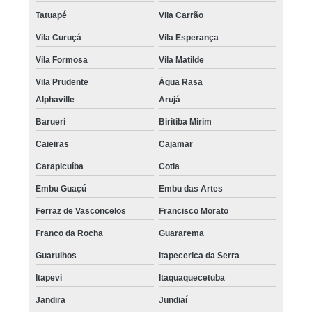
Tatuapé
Vila Carrão
Vila Curuçá
Vila Esperança
Vila Formosa
Vila Matilde
Vila Prudente
Água Rasa
Alphaville
Arujá
Barueri
Biritiba Mirim
Caieiras
Cajamar
Carapicuíba
Cotia
Embu Guaçú
Embu das Artes
Ferraz de Vasconcelos
Francisco Morato
Franco da Rocha
Guararema
Guarulhos
Itapecerica da Serra
Itapevi
Itaquaquecetuba
Jandira
Jundiaí