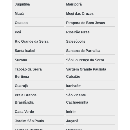
Juquitiba
Mairiporã
Mauá
Mogi das Cruzes
Osasco
Pirapora do Bom Jesus
Poá
Ribeirão Pires
Rio Grande da Serra
Salesópolis
Santa Isabel
Santana de Parnaíba
Suzano
São Lourenço da Serra
Taboão da Serra
Vargem Grande Paulista
Bertioga
Cubatão
Guarujá
Itanhaém
Praia Grande
São Vicente
Brasilândia
Cachoeirinha
Casa Verde
Imirim
Jardim São Paulo
Jaçanã