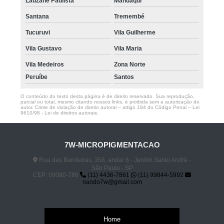
Lauzane Paulista
Mandaqui
Santana
Tremembé
Tucuruvi
Vila Guilherme
Vila Gustavo
Vila Maria
Vila Medeiros
Zona Norte
Peruíbe
Santos
O conteúdo do texto desta página é de direito reservado. Sua reprodução,
parcial ou total, mesmo citando nossos links, é proibida sem a autorização do
autor. Crime de violação de direito autoral – artigo 184 do Código Penal –
Lei
9610/98 - Lei de direitos autorais
.
7W-MICROPIGMENTACAO
Rua das Bandeiras, 356, andar 6 - Jardim Santo André -
São Paulo - SP
CEP: 09090-780
(11) 4436-7861
(11) 99844-5992
nando7w@gmail.com
Home