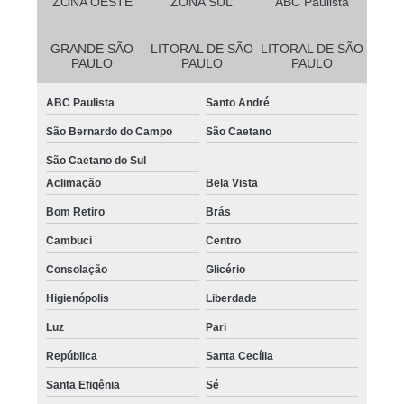
ZONA OESTE
ZONA SUL
ABC Paulista
GRANDE SÃO
LITORAL DE SÃO
LITORAL DE SÃO
PAULO
PAULO
PAULO
ABC Paulista
Santo André
São Bernardo do Campo
São Caetano
São Caetano do Sul
Aclimação
Bela Vista
Bom Retiro
Brás
Cambuci
Centro
Consolação
Glicério
Higienópolis
Liberdade
Luz
Pari
República
Santa Cecília
Santa Efigênia
Sé