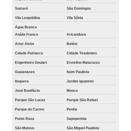
Sumaré
São Domingos
Vila Leopoldina
Vila Sônia
Água Branca
Anália Franco
Aricanduva
Artur Alvim
Belém
Cidade Patriarca
Cidade Tiradentes
Engenheiro Goulart
Ermelino Matarazzo
Guaianases
Itaim Paulista
Itaquera
Jardim Iguatemi
José Bonifácio
Mooca
Parque São Lucas
Parque São Rafael
Parque do Carmo
Penha
Ponte Rasa
Sapopemba
São Mateus
São Miguel Paulista