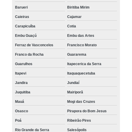
Barueri
Biritiba Mirim
Caieiras
Cajamar
Carapicuíba
Cotia
Embu Guaçú
Embu das Artes
Ferraz de Vasconcelos
Francisco Morato
Franco da Rocha
Guararema
Guarulhos
Itapecerica da Serra
Itapevi
Itaquaquecetuba
Jandira
Jundiaí
Juquitiba
Mairiporã
Mauá
Mogi das Cruzes
Osasco
Pirapora do Bom Jesus
Poá
Ribeirão Pires
Rio Grande da Serra
Salesópolis