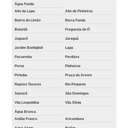
Água Funda
Alto da Lapa
Alto de Pinheiros
Bairro do Limão
Barra Funda
Butantã
Freguesia do Ó
Jaguaré
Jaraguá
Jardim Bonfiglioli
Lapa
Pacaembu
Perdizes
Perus
Pinheiros
Pirituba
Praça da Arvore
Raposo Tavares
Rio Pequeno
Sumaré
São Domingos
Vila Leopoldina
Vila Sônia
Água Branca
Anália Franco
Aricanduva
Artur Alvim
Belém