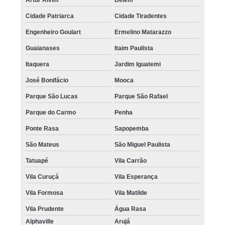
Cidade Patriarca
Cidade Tiradentes
Engenheiro Goulart
Ermelino Matarazzo
Guaianases
Itaim Paulista
Itaquera
Jardim Iguatemi
José Bonifácio
Mooca
Parque São Lucas
Parque São Rafael
Parque do Carmo
Penha
Ponte Rasa
Sapopemba
São Mateus
São Miguel Paulista
Tatuapé
Vila Carrão
Vila Curuçá
Vila Esperança
Vila Formosa
Vila Matilde
Vila Prudente
Água Rasa
Alphaville
Arujá