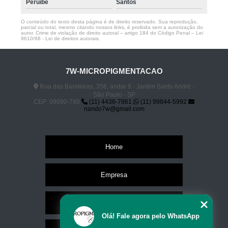
Peruíbe
Santos
O conteúdo do texto desta página é de direito reservado. Sua reprodução,
parcial ou total, mesmo citando nossos links, é proibida sem a autorização do
autor. Crime de violação de direito autoral – artigo 184 do Código Penal –
Lei
9610/98 - Lei de direitos autorais
.
7W-MICROPIGMENTACAO
Rua das Bandeiras, 356, andar 6 - Jardim Santo André -
São Paulo - SP
CEP: 09090-780
(11) 4436-7861
(11) 99844-5992
nando7w@gmail.com
Home
Empresa
Missão
Olá! Fale agora pelo WhatsApp