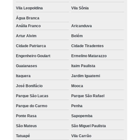
Vila Leopoldina
Vila Sônia
Água Branca
Anália Franco
Aricanduva
Artur Alvim
Belém
Cidade Patriarca
Cidade Tiradentes
Engenheiro Goulart
Ermelino Matarazzo
Guaianases
Itaim Paulista
Itaquera
Jardim Iguatemi
José Bonifácio
Mooca
Parque São Lucas
Parque São Rafael
Parque do Carmo
Penha
Ponte Rasa
Sapopemba
São Mateus
São Miguel Paulista
Tatuapé
Vila Carrão