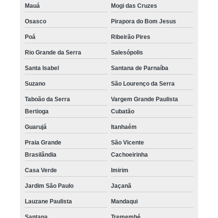
Mauá
Mogi das Cruzes
Osasco
Pirapora do Bom Jesus
Poá
Ribeirão Pires
Rio Grande da Serra
Salesópolis
Santa Isabel
Santana de Parnaíba
Suzano
São Lourenço da Serra
Taboão da Serra
Vargem Grande Paulista
Bertioga
Cubatão
Guarujá
Itanhaém
Praia Grande
São Vicente
Brasilândia
Cachoeirinha
Casa Verde
Imirim
Jardim São Paulo
Jaçanã
Lauzane Paulista
Mandaqui
Santana
Tremembé