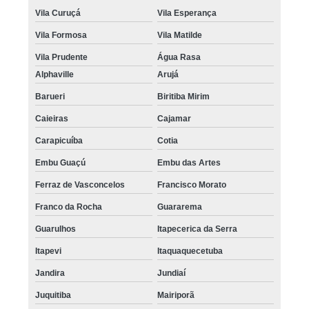
Vila Curuçá
Vila Esperança
Vila Formosa
Vila Matilde
Vila Prudente
Água Rasa
Alphaville
Arujá
Barueri
Biritiba Mirim
Caieiras
Cajamar
Carapicuíba
Cotia
Embu Guaçú
Embu das Artes
Ferraz de Vasconcelos
Francisco Morato
Franco da Rocha
Guararema
Guarulhos
Itapecerica da Serra
Itapevi
Itaquaquecetuba
Jandira
Jundiaí
Juquitiba
Mairiporã