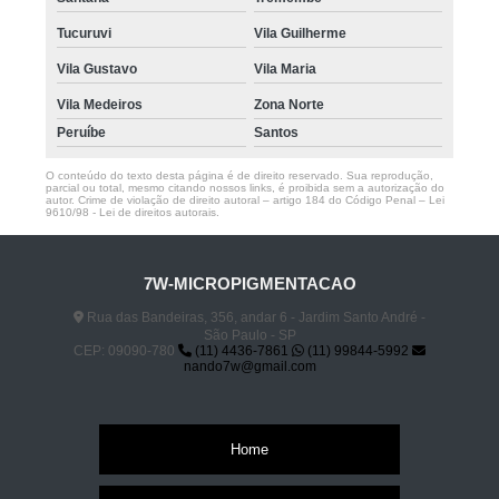
Tucuruvi
Vila Guilherme
Vila Gustavo
Vila Maria
Vila Medeiros
Zona Norte
Peruíbe
Santos
O conteúdo do texto desta página é de direito reservado. Sua reprodução,
parcial ou total, mesmo citando nossos links, é proibida sem a autorização do
autor. Crime de violação de direito autoral – artigo 184 do Código Penal –
Lei
9610/98 - Lei de direitos autorais
.
7W-MICROPIGMENTACAO
Rua das Bandeiras, 356, andar 6 - Jardim Santo André -
São Paulo - SP
CEP: 09090-780
(11) 4436-7861
(11) 99844-5992
nando7w@gmail.com
Home