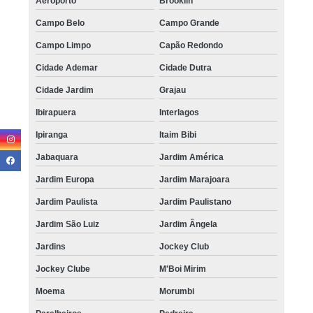
Aeroporto
Brooklin
Campo Belo
Campo Grande
Campo Limpo
Capão Redondo
Cidade Ademar
Cidade Dutra
Cidade Jardim
Grajau
Ibirapuera
Interlagos
Ipiranga
Itaim Bibi
Jabaquara
Jardim América
Jardim Europa
Jardim Marajoara
Jardim Paulista
Jardim Paulistano
Jardim São Luiz
Jardim Ângela
Jardins
Jockey Club
Jockey Clube
M'Boi Mirim
Moema
Morumbi