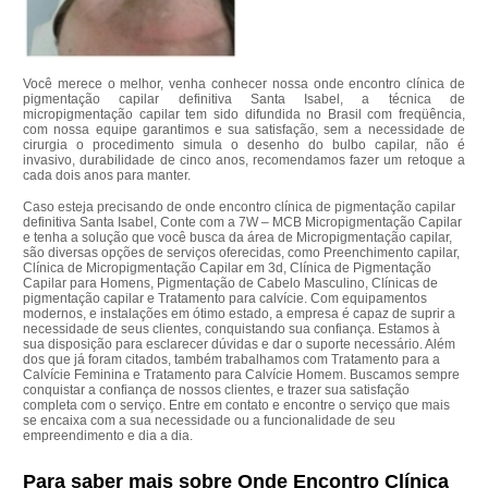
Você merece o melhor, venha conhecer nossa onde encontro clínica de
pigmentação capilar definitiva Santa Isabel, a técnica de
micropigmentação capilar tem sido difundida no Brasil com freqüência,
com nossa equipe garantimos e sua satisfação, sem a necessidade de
cirurgia o procedimento simula o desenho do bulbo capilar, não é
invasivo, durabilidade de cinco anos, recomendamos fazer um retoque a
cada dois anos para manter.
Caso esteja precisando de onde encontro clínica de pigmentação capilar
definitiva Santa Isabel, Conte com a 7W – MCB Micropigmentação Capilar
e tenha a solução que você busca da área de Micropigmentação capilar,
são diversas opções de serviços oferecidas, como Preenchimento capilar,
Clínica de Micropigmentação Capilar em 3d, Clínica de Pigmentação
Capilar para Homens, Pigmentação de Cabelo Masculino, Clínicas de
pigmentação capilar e Tratamento para calvície. Com equipamentos
modernos, e instalações em ótimo estado, a empresa é capaz de suprir a
necessidade de seus clientes, conquistando sua confiança. Estamos à
sua disposição para esclarecer dúvidas e dar o suporte necessário. Além
dos que já foram citados, também trabalhamos com Tratamento para a
Calvície Feminina e Tratamento para Calvície Homem. Buscamos sempre
conquistar a confiança de nossos clientes, e trazer sua satisfação
completa com o serviço. Entre em contato e encontre o serviço que mais
se encaixa com a sua necessidade ou a funcionalidade de seu
empreendimento e dia a dia.
Para saber mais sobre Onde Encontro Clínica