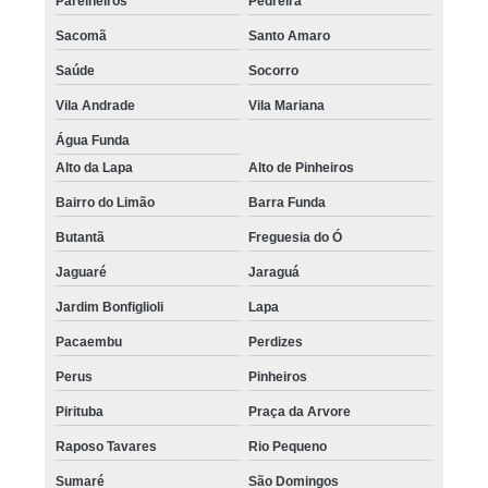
Parelheiros
Pedreira
Sacomã
Santo Amaro
Saúde
Socorro
Vila Andrade
Vila Mariana
Água Funda
Alto da Lapa
Alto de Pinheiros
Bairro do Limão
Barra Funda
Butantã
Freguesia do Ó
Jaguaré
Jaraguá
Jardim Bonfiglioli
Lapa
Pacaembu
Perdizes
Perus
Pinheiros
Pirituba
Praça da Arvore
Raposo Tavares
Rio Pequeno
Sumaré
São Domingos