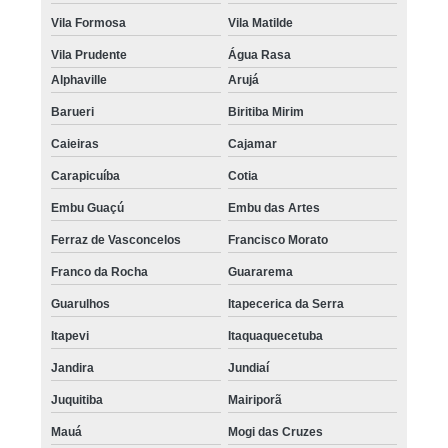
Vila Formosa
Vila Matilde
Vila Prudente
Água Rasa
Alphaville
Arujá
Barueri
Biritiba Mirim
Caieiras
Cajamar
Carapicuíba
Cotia
Embu Guaçú
Embu das Artes
Ferraz de Vasconcelos
Francisco Morato
Franco da Rocha
Guararema
Guarulhos
Itapecerica da Serra
Itapevi
Itaquaquecetuba
Jandira
Jundiaí
Juquitiba
Mairiporã
Mauá
Mogi das Cruzes