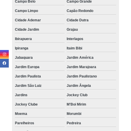
Campo Belo
Campo Grande
Campo Limpo
Capão Redondo
Cidade Ademar
Cidade Dutra
Cidade Jardim
Grajau
Ibirapuera
Interlagos
Ipiranga
Itaim Bibi
Jabaquara
Jardim América
Jardim Europa
Jardim Marajoara
Jardim Paulista
Jardim Paulistano
Jardim São Luiz
Jardim Ângela
Jardins
Jockey Club
Jockey Clube
M'Boi Mirim
Moema
Morumbi
Parelheiros
Pedreira