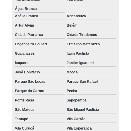
Água Branca
Anália Franco
Aricanduva
Artur Alvim
Belém
Cidade Patriarca
Cidade Tiradentes
Engenheiro Goulart
Ermelino Matarazzo
Guaianases
Itaim Paulista
Itaquera
Jardim Iguatemi
José Bonifácio
Mooca
Parque São Lucas
Parque São Rafael
Parque do Carmo
Penha
Ponte Rasa
Sapopemba
São Mateus
São Miguel Paulista
Tatuapé
Vila Carrão
Vila Curuçá
Vila Esperança