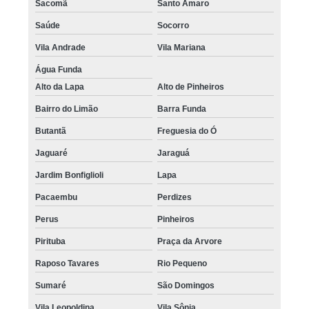
Sacomã
Santo Amaro
Saúde
Socorro
Vila Andrade
Vila Mariana
Água Funda
Alto da Lapa
Alto de Pinheiros
Bairro do Limão
Barra Funda
Butantã
Freguesia do Ó
Jaguaré
Jaraguá
Jardim Bonfiglioli
Lapa
Pacaembu
Perdizes
Perus
Pinheiros
Pirituba
Praça da Arvore
Raposo Tavares
Rio Pequeno
Sumaré
São Domingos
Vila Leopoldina
Vila Sônia