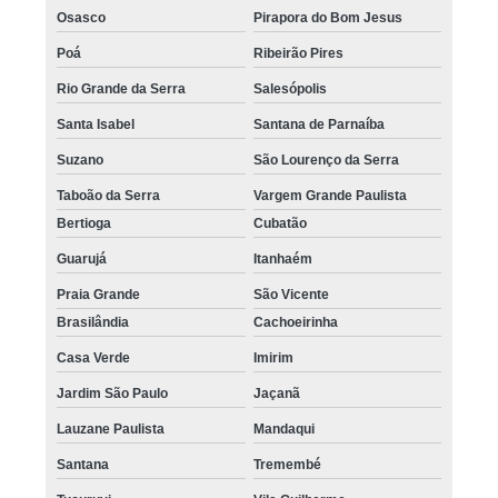
Osasco
Pirapora do Bom Jesus
Poá
Ribeirão Pires
Rio Grande da Serra
Salesópolis
Santa Isabel
Santana de Parnaíba
Suzano
São Lourenço da Serra
Taboão da Serra
Vargem Grande Paulista
Bertioga
Cubatão
Guarujá
Itanhaém
Praia Grande
São Vicente
Brasilândia
Cachoeirinha
Casa Verde
Imirim
Jardim São Paulo
Jaçanã
Lauzane Paulista
Mandaqui
Santana
Tremembé