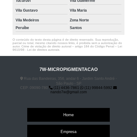
Tucuruvi
Vila Guilherme
Vila Gustavo
Vila Maria
Vila Medeiros
Zona Norte
Peruíbe
Santos
O conteúdo do texto desta página é de direito reservado. Sua reprodução,
parcial ou total, mesmo citando nossos links, é proibida sem a autorização do
autor. Crime de violação de direito autoral – artigo 184 do Código Penal –
Lei
9610/98 - Lei de direitos autorais
.
7W-MICROPIGMENTACAO
Rua das Bandeiras, 356, andar 6 - Jardim Santo André -
São Paulo - SP
CEP: 09090-780
(11) 4436-7861
(11) 99844-5992
nando7w@gmail.com
Home
Empresa