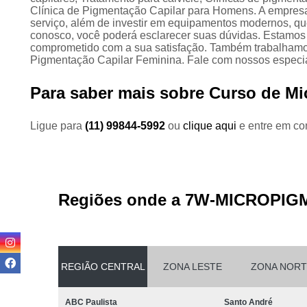
Clínica de Pigmentação Capilar para Homens. A empresa 
serviço, além de investir em equipamentos modernos, qu
conosco, você poderá esclarecer suas dúvidas. Estamos
comprometido com a sua satisfação. Também trabalham
Pigmentação Capilar Feminina. Fale com nossos especia
Para saber mais sobre Curso de Mi
Ligue para
(11) 99844-5992
ou
clique aqui
e entre em con
Regiões onde a 7W-MICROPIG
REGIÃO CENTRAL
ZONA LESTE
ZONA NORT
ABC Paulista
Santo André