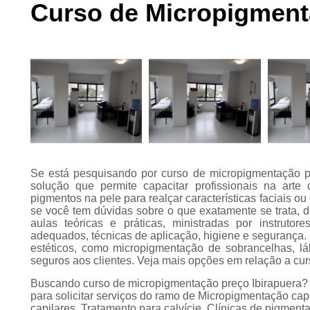
Curso de Micropigment
Preenchimento
capilar
Tratamento para
calvície
Se está pesquisando por curso de micropigmentação pr
solução que permite capacitar profissionais na arte
pigmentos na pele para realçar características faciais ou
se você tem dúvidas sobre o que exatamente se trata, 
aulas teóricas e práticas, ministradas por instruto
adequados, técnicas de aplicação, higiene e segurança. 
estéticos, como micropigmentação de sobrancelhas, láb
seguros aos clientes. Veja mais opções em relação a cu
Buscando curso de micropigmentação preço Ibirapuera
para solicitar serviços do ramo de Micropigmentação cap
capilares, Tratamento para calvície, Clínicas de pigment