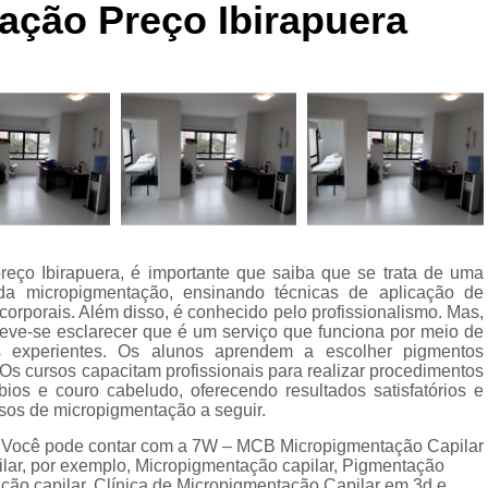
ação Preço Ibirapuera
Curso de Micropigmentaç
Curso de Micropigmenta
Curso de Micropigmentação Santo A
Curso Micropigmen
Curso Presencial
Cursos de Micropigmen
Cursos de Micropigmentação de Capi
eço Ibirapuera, é importante que saiba que se trata de uma
Micropigmentação Capilar com 
 da micropigmentação, ensinando técnicas de aplicação de
Micropigmentação Capilar em E
 corporais. Além disso, é conhecido pelo profissionalismo. Mas,
deve-se esclarecer que é um serviço que funciona por meio de
Micropigmentação Capilar Fem
res experientes. Os alunos aprendem a escolher pigmentos
Os cursos capacitam profissionais para realizar procedimentos
Micropigmentação Capilar nas En
ios e couro cabeludo, oferecendo resultados satisfatórios e
rsos de micropigmentação a seguir.
Micropigmentação Capilar para En
? Você pode contar com a 7W – MCB Micropigmentação Capilar
Micropigmentação Cabel
ilar, por exemplo, Micropigmentação capilar, Pigmentação
ação capilar, Clínica de Micropigmentação Capilar em 3d e