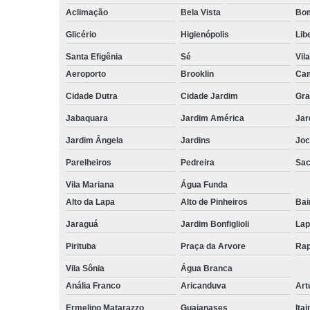
Aclimação
Bela Vista
Bom
Glicério
Higienópolis
Lib
Santa Efigênia
Sé
Vil
Aeroporto
Brooklin
Cam
Cidade Dutra
Cidade Jardim
Gra
Jabaquara
Jardim América
Jar
Jardim Ângela
Jardins
Joc
Parelheiros
Pedreira
Sa
Vila Mariana
Água Funda
Alto da Lapa
Alto de Pinheiros
Bai
Jaraguá
Jardim Bonfiglioli
Lap
Pirituba
Praça da Arvore
Rap
Vila Sônia
Água Branca
Anália Franco
Aricanduva
Art
Ermelino Matarazzo
Guaianases
Ita