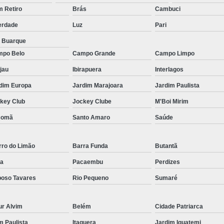
Micropigmentação Fio a Fio Barba San
 Retiro
Brás
Cambuci
Micropigmentação na Barba ABC Paul
erdade
Luz
Pari
Nano Micro Capilar São Bernardo do
a Buarque
Nano Micropigmentação de Barba 
po Belo
Campo Grande
Campo Limpo
Nano Pigmentação Cabelo Rio Grande 
jau
Ibirapuera
Interlagos
Nano Pigmentaçã
dim Europa
Jardim Marajoara
Jardim Paulista
key Club
Jockey Clube
M'Boi Mirim
Nano Pigment
comã
Santo Amaro
Saúde
Nano Pigmentaçã
Nano Pigmentação no Cab
rro do Limão
Barra Funda
Butantã
Pigmentação Capilar 3d
Pigmentaç
a
Pacaembu
Perdizes
Pigmentação Capilar em E
oso Tavares
Rio Pequeno
Sumaré
Pigmentação Capilar Mascu
Pigmentação de Cabelo Mas
ur Alvim
Belém
Cidade Patriarca
Pigmentação na Care
im Paulista
Itaquera
Jardim Iguatemi