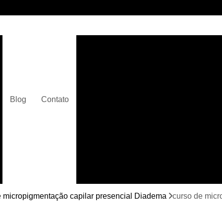
Clínica de Micropigmentaç
Clínica de Micropigmentação C
Clínica de Pigmentação Capilar De
Clínica de Pi
Blog
Contato
Clínica de Pi
Clínica de Pigmentação de Cabelo Ma
Clínica de Pigmentação na Care
Curso de Micr
Curso de Micropigm
Curso de Micropigme
e micropigmentação capilar presencial Diadema
curso de micr
Curso de Micropi