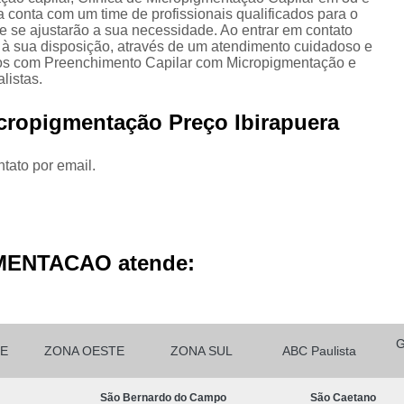
Micropigmentação Cabelo H
conta com um time de profissionais qualificados para o
e se ajustarão a sua necessidade. Ao entrar em contato
Micropigmentação Ca
 à sua disposição, através de um atendimento cuidadoso e
os com Preenchimento Capilar com Micropigmentação e
Micropigmentação Capilar Cabelo 
listas.
Micropigmentação Capilar Femin
cropigmentação Preço Ibirapuera
Micropigmentação Capilar Fio 
Micropigmentação de Ca
tato por email.
Micropigmentação de Cabelo M
Micropigmentação Fio a Fio Ca
Micropigmentação no Cabelo
MENTACAO atende:
Micro Pigmentação Barba Dia
Micropigmentação
Micropigmentação de 
E
ZONA OESTE
ZONA SUL
ABC Paulista
Micropigmentação de Barba São Ca
São Bernardo do Campo
São Caetano