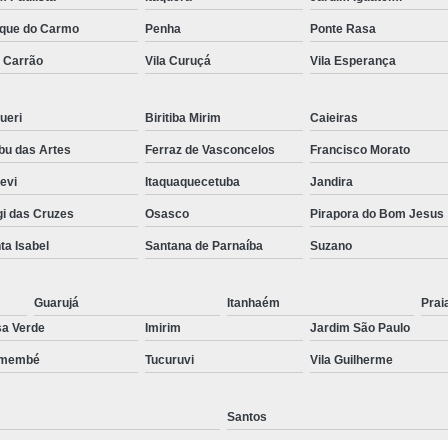
Preenchimento Capilar Centr
que do Carmo
Penha
Ponte Rasa
a Carrão
Vila Curuçá
Vila Esperança
Preenchimento Capilar com Micropig
Preenchimento Capilar em H
ueri
Biritiba Mirim
Caieiras
Preenchimento Capilar Fem
u das Artes
Ferraz de Vasconcelos
Francisco Morato
Preenchimento Capilar na T
pevi
Itaquaquecetuba
Jandira
Preenchimento Capilar par
i das Cruzes
Osasco
Pirapora do Bom Jesus
Tratamento de Calvície F
ta Isabel
Santana de Parnaíba
Suzano
Tratamento para a Calvície
T
Tratamento para a Calvície Feminin
Guarujá
Itanhaém
Prai
a Verde
Imirim
Jardim São Paulo
Tratamento para Calvície com Pi
emembé
Tucuruvi
Vila Guilherme
Tratamento para Calvície 
Santos