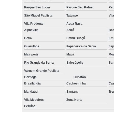
Parque São Lucas
Parque São Rafael
Par
São Miguel Paulista
Tatuapé
Vil
Vila Prudente
Água Rasa
Alphaville
Arujá
Bar
Cotia
Embu Guaçú
Emb
Guarulhos
Itapecerica da Serra
Ita
Mairiporã
Mauá
Mog
Rio Grande da Serra
Salesópolis
San
Vargem Grande Paulista
Bertioga
Cubatão
Brasilândia
Cachoeirinha
Cas
Mandaqui
Santana
Tr
Vila Medeiros
Zona Norte
Peruíbe