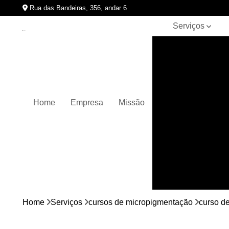
Rua das Bandeiras, 356, andar 6
Serviços
Clínicas de
pigmentação
capilar
Cursos de
micropigmentação
Home
Empresa
Missão
Micropigmentação
capilar
Micropigmentação
de cabelos
Micropigmentação
em barbas
Nano
micropigmentação
Home
Serviços
cursos de micropigmentação
curso d
Pigmentação
capilares