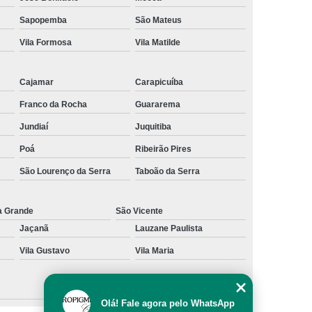
al
Preenchimento Capilar com Micro Ponto
Sapopemba
São Mateus
Vila Formosa
Vila Matilde
mentação
Preenchimento Capilar com Pigmentação
omens
Preenchimento Capilar em Mulheres
Cajamar
Carapicuíba
inino
Preenchimento Capilar Masculino
Franco da Rocha
Guararema
esta
Preenchimento Capilar nas Entradas
Jundiaí
Juquitiba
a Diminuir Testa
Tratamento de Calvície
Poá
Ribeirão Pires
eminina
Tratamento de Calvície Natural
São Lourenço da Serra
Taboão da Serra
ratamento para a Calvície com Micropigmentação
a
Tratamento para Calvície com Micopigmentação
a Grande
São Vicente
Jaçanã
Lauzane Paulista
gmentação
Tratamento para Calvície em Homens
Vila Gustavo
Vila Maria
Homem
Tratamento para Calvície Masculina
Olá! Fale agora pelo WhatsApp