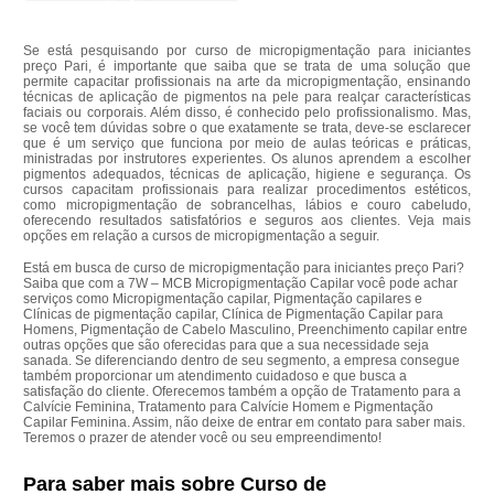
Se está pesquisando por curso de micropigmentação para iniciantes
preço Pari, é importante que saiba que se trata de uma solução que
permite capacitar profissionais na arte da micropigmentação, ensinando
técnicas de aplicação de pigmentos na pele para realçar características
faciais ou corporais. Além disso, é conhecido pelo profissionalismo. Mas,
se você tem dúvidas sobre o que exatamente se trata, deve-se esclarecer
que é um serviço que funciona por meio de aulas teóricas e práticas,
ministradas por instrutores experientes. Os alunos aprendem a escolher
pigmentos adequados, técnicas de aplicação, higiene e segurança. Os
cursos capacitam profissionais para realizar procedimentos estéticos,
como micropigmentação de sobrancelhas, lábios e couro cabeludo,
oferecendo resultados satisfatórios e seguros aos clientes. Veja mais
opções em relação a cursos de micropigmentação a seguir.
Está em busca de curso de micropigmentação para iniciantes preço Pari?
Saiba que com a 7W – MCB Micropigmentação Capilar você pode achar
serviços como Micropigmentação capilar, Pigmentação capilares e
Clínicas de pigmentação capilar, Clínica de Pigmentação Capilar para
Homens, Pigmentação de Cabelo Masculino, Preenchimento capilar entre
outras opções que são oferecidas para que a sua necessidade seja
sanada. Se diferenciando dentro de seu segmento, a empresa consegue
também proporcionar um atendimento cuidadoso e que busca a
satisfação do cliente. Oferecemos também a opção de Tratamento para a
Calvície Feminina, Tratamento para Calvície Homem e Pigmentação
Capilar Feminina. Assim, não deixe de entrar em contato para saber mais.
Teremos o prazer de atender você ou seu empreendimento!
Para saber mais sobre Curso de