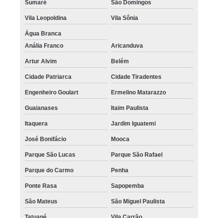
Sumaré
São Domingos
Vila Leopoldina
Vila Sônia
Água Branca
Anália Franco
Aricanduva
Artur Alvim
Belém
Cidade Patriarca
Cidade Tiradentes
Engenheiro Goulart
Ermelino Matarazzo
Guaianases
Itaim Paulista
Itaquera
Jardim Iguatemi
José Bonifácio
Mooca
Parque São Lucas
Parque São Rafael
Parque do Carmo
Penha
Ponte Rasa
Sapopemba
São Mateus
São Miguel Paulista
Tatuapé
Vila Carrão