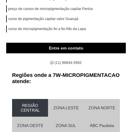
preço de cursos de micropigmentação capilar Penha
curso de pigmentação capilar valor Guarujá
curso de micropigmentação fio a fio Alto da Lapa
Entre em contato
(11) 99844-5992
Regiões onde a 7W-MICROPIGMENTACAO
atende:
REGIÃO
ZONA LESTE
ZONA NORTE
CENTRAL
ZONA OESTE
ZONA SUL
ABC Paulista