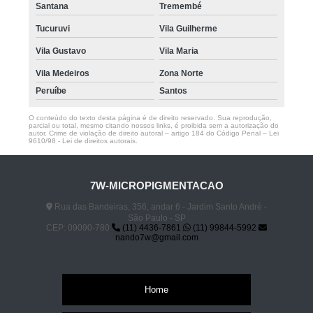
Santana
Tremembé
Tucuruvi
Vila Guilherme
Vila Gustavo
Vila Maria
Vila Medeiros
Zona Norte
Peruíbe
Santos
O conteúdo do texto desta página é de direito reservado. Sua reprodução,
parcial ou total, mesmo citando nossos links, é proibida sem a autorização do
autor. Crime de violação de direito autoral – artigo 184 do Código Penal –
Lei
9610/98 - Lei de direitos autorais
.
7W-MICROPIGMENTACAO
Rua das Bandeiras, 356, andar 6 - Jardim Santo André -
São Paulo - SP
CEP: 09090-780
(11) 4436-7861
(11) 99844-5992
nando7w@gmail.com
Home