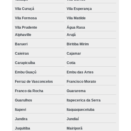
Vila Curuçá
Vila Esperança
Vila Formosa
Vila Matilde
Vila Prudente
Água Rasa
Alphaville
Arujá
Barueri
Biritiba Mirim
Caieiras
Cajamar
Carapicuíba
Cotia
Embu Guaçú
Embu das Artes
Ferraz de Vasconcelos
Francisco Morato
Franco da Rocha
Guararema
Guarulhos
Itapecerica da Serra
Itapevi
Itaquaquecetuba
Jandira
Jundiaí
Juquitiba
Mairiporã