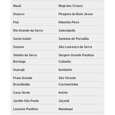
Mauá
Mogi das Cruzes
Osasco
Pirapora do Bom Jesus
Poá
Ribeirão Pires
Rio Grande da Serra
Salesópolis
Santa Isabel
Santana de Parnaíba
Suzano
São Lourenço da Serra
Taboão da Serra
Vargem Grande Paulista
Bertioga
Cubatão
Guarujá
Itanhaém
Praia Grande
São Vicente
Brasilândia
Cachoeirinha
Casa Verde
Imirim
Jardim São Paulo
Jaçanã
Lauzane Paulista
Mandaqui