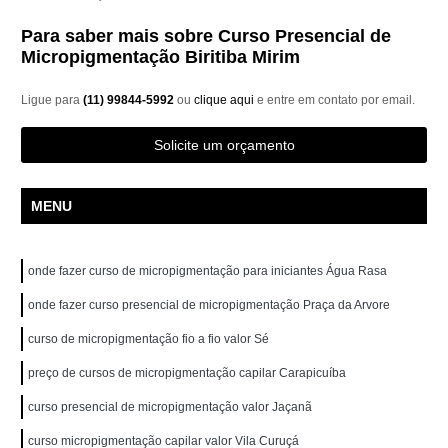
Para saber mais sobre Curso Presencial de
Micropigmentação Biritiba Mirim
Ligue para
(11) 99844-5992
ou
clique aqui
e entre em contato por email.
Solicite um orçamento
MENU
onde fazer curso de micropigmentação para iniciantes Água Rasa
onde fazer curso presencial de micropigmentação Praça da Arvore
curso de micropigmentação fio a fio valor Sé
preço de cursos de micropigmentação capilar Carapicuíba
curso presencial de micropigmentação valor Jaçanã
curso micropigmentação capilar valor Vila Curuçá