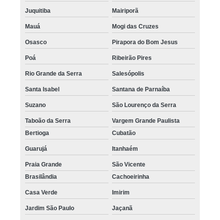
Juquitiba
Mairiporã
Mauá
Mogi das Cruzes
Osasco
Pirapora do Bom Jesus
Poá
Ribeirão Pires
Rio Grande da Serra
Salesópolis
Santa Isabel
Santana de Parnaíba
Suzano
São Lourenço da Serra
Taboão da Serra
Vargem Grande Paulista
Bertioga
Cubatão
Guarujá
Itanhaém
Praia Grande
São Vicente
Brasilândia
Cachoeirinha
Casa Verde
Imirim
Jardim São Paulo
Jaçanã