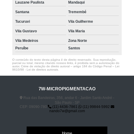
Lauzane Paulista
Mandaqui
Santana
Tremembé
Tucuruvi
Vila Guilherme
Vila Gustavo
Vila Maria
Vila Medeiros
Zona Norte
Peruíbe
Santos
O conteúdo do texto desta página é de direito reservado. Sua reprodução,
parcial ou total, mesmo citando nossos links, é proibida sem a autorização do
autor. Crime de violação de direito autoral – artigo 184 do Código Penal –
Lei
9610/98 - Lei de direitos autorais
.
7W-MICROPIGMENTACAO
Rua das Bandeiras, 356, andar 6 - Jardim Santo André -
São Paulo - SP
CEP: 09090-780
(11) 4436-7861
(11) 99844-5992
nando7w@gmail.com
Home