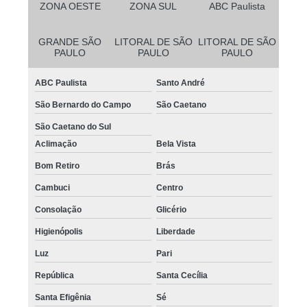
ZONA OESTE
ZONA SUL
ABC Paulista
GRANDE SÃO
LITORAL DE SÃO
LITORAL DE SÃO
PAULO
PAULO
PAULO
ABC Paulista
Santo André
São Bernardo do Campo
São Caetano
São Caetano do Sul
Aclimação
Bela Vista
Bom Retiro
Brás
Cambuci
Centro
Consolação
Glicério
Higienópolis
Liberdade
Luz
Pari
República
Santa Cecília
Santa Efigênia
Sé