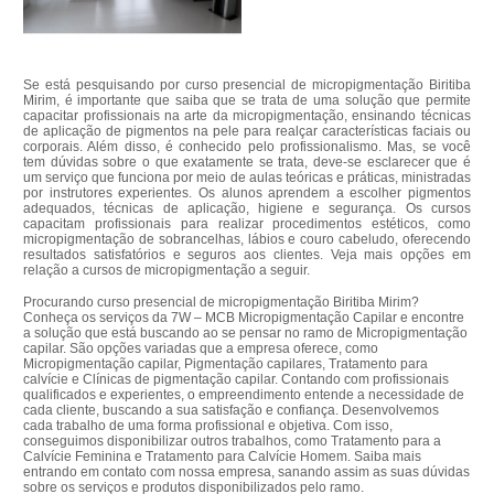
Se está pesquisando por curso presencial de micropigmentação Biritiba
Mirim, é importante que saiba que se trata de uma solução que permite
capacitar profissionais na arte da micropigmentação, ensinando técnicas
de aplicação de pigmentos na pele para realçar características faciais ou
corporais. Além disso, é conhecido pelo profissionalismo. Mas, se você
tem dúvidas sobre o que exatamente se trata, deve-se esclarecer que é
um serviço que funciona por meio de aulas teóricas e práticas, ministradas
por instrutores experientes. Os alunos aprendem a escolher pigmentos
adequados, técnicas de aplicação, higiene e segurança. Os cursos
capacitam profissionais para realizar procedimentos estéticos, como
micropigmentação de sobrancelhas, lábios e couro cabeludo, oferecendo
resultados satisfatórios e seguros aos clientes. Veja mais opções em
relação a cursos de micropigmentação a seguir.
Procurando curso presencial de micropigmentação Biritiba Mirim?
Conheça os serviços da 7W – MCB Micropigmentação Capilar e encontre
a solução que está buscando ao se pensar no ramo de Micropigmentação
capilar. São opções variadas que a empresa oferece, como
Micropigmentação capilar, Pigmentação capilares, Tratamento para
calvície e Clínicas de pigmentação capilar. Contando com profissionais
qualificados e experientes, o empreendimento entende a necessidade de
cada cliente, buscando a sua satisfação e confiança. Desenvolvemos
cada trabalho de uma forma profissional e objetiva. Com isso,
conseguimos disponibilizar outros trabalhos, como Tratamento para a
Calvície Feminina e Tratamento para Calvície Homem. Saiba mais
entrando em contato com nossa empresa, sanando assim as suas dúvidas
sobre os serviços e produtos disponibilizados pelo ramo.