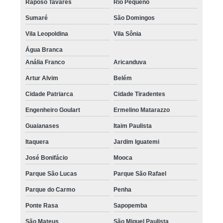
Raposo Tavares
Rio Pequeno
Sumaré
São Domingos
Vila Leopoldina
Vila Sônia
Água Branca
Anália Franco
Aricanduva
Artur Alvim
Belém
Cidade Patriarca
Cidade Tiradentes
Engenheiro Goulart
Ermelino Matarazzo
Guaianases
Itaim Paulista
Itaquera
Jardim Iguatemi
José Bonifácio
Mooca
Parque São Lucas
Parque São Rafael
Parque do Carmo
Penha
Ponte Rasa
Sapopemba
São Mateus
São Miguel Paulista