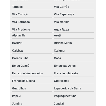
Tatuapé
Vila Carrão
Vila Curuçá
Vila Esperança
Vila Formosa
Vila Matilde
Vila Prudente
Água Rasa
Alphaville
Arujá
Barueri
Biritiba Mirim
Caieiras
Cajamar
Carapicuíba
Cotia
Embu Guaçú
Embu das Artes
Ferraz de Vasconcelos
Francisco Morato
Franco da Rocha
Guararema
Guarulhos
Itapecerica da Serra
Itapevi
Itaquaquecetuba
Jandira
Jundiaí